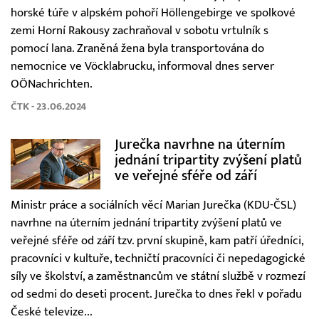
horské túře v alpském pohoří Höllengebirge ve spolkové
zemi Horní Rakousy zachraňoval v sobotu vrtulník s
pomocí lana. Zraněná žena byla transportována do
nemocnice ve Vöcklabrucku, informoval dnes server
OÖNachrichten.
ČTK - 23.06.2024
Jurečka navrhne na úterním
jednání tripartity zvýšení platů
ve veřejné sféře od září
Ministr práce a sociálních věcí Marian Jurečka (KDU-ČSL)
navrhne na úterním jednání tripartity zvýšení platů ve
veřejné sféře od září tzv. první skupině, kam patří úředníci,
pracovníci v kultuře, techničtí pracovníci či nepedagogické
síly ve školství, a zaměstnancům ve státní službě v rozmezí
od sedmi do deseti procent. Jurečka to dnes řekl v pořadu
České televize...