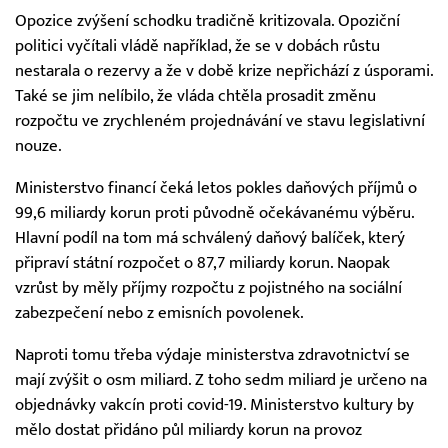
Opozice zvýšení schodku tradičně kritizovala. Opoziční
politici vyčítali vládě například, že se v dobách růstu
nestarala o rezervy a že v době krize nepřichází z úsporami.
Také se jim nelíbilo, že vláda chtěla prosadit změnu
rozpočtu ve zrychleném projednávání ve stavu legislativní
nouze.
Ministerstvo financí čeká letos pokles daňových příjmů o
99,6 miliardy korun proti původně očekávanému výběru.
Hlavní podíl na tom má schválený daňový balíček, který
připraví státní rozpočet o 87,7 miliardy korun. Naopak
vzrůst by měly příjmy rozpočtu z pojistného na sociální
zabezpečení nebo z emisních povolenek.
Naproti tomu třeba výdaje ministerstva zdravotnictví se
mají zvýšit o osm miliard. Z toho sedm miliard je určeno na
objednávky vakcín proti covid-19. Ministerstvo kultury by
mělo dostat přidáno půl miliardy korun na provoz