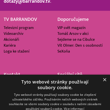
dotazy@barrandov.tv
.
TV BARRANDOV
Doporučujeme
Televizní program
VIP svět magazín
Videoarchiv
Tomáš Arsov v akci
Akcionáři
Sejdeme se na Cibulce
Kariéra
Vít Olmer: Den s osobností
Loga ke stažení
SeXoňa
Kontakt
Sociální sítě
×
Tyto webové stránky používají
Barrandov Televizní Studio,
soubory cookie.
a.s.
Kříženeckého nám. 322
Tyto webové stránky používají soubory cookie ke zlepšení
uživatelského zážitku. Používáním našich webových stránek
152 00 Praha 5
souhlasíte se všemi soubory cookie v souladu s našimi zásadami
IČ 416 93 311
používání souborů cookie.
Více informací