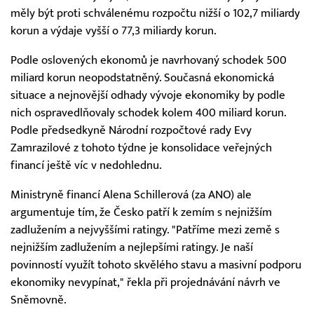
měly být proti schválenému rozpočtu nižší o 102,7 miliardy
korun a výdaje vyšší o 77,3 miliardy korun.
Podle oslovených ekonomů je navrhovaný schodek 500
miliard korun neopodstatněný. Současná ekonomická
situace a nejnovější odhady vývoje ekonomiky by podle
nich ospravedlňovaly schodek kolem 400 miliard korun.
Podle předsedkyně Národní rozpočtové rady Evy
Zamrazilové z tohoto týdne je konsolidace veřejných
financí ještě víc v nedohlednu.
Ministryně financí Alena Schillerová (za ANO) ale
argumentuje tím, že Česko patří k zemím s nejnižším
zadlužením a nejvyššími ratingy. "Patříme mezi země s
nejnižším zadlužením a nejlepšími ratingy. Je naší
povinností využít tohoto skvělého stavu a masivní podporu
ekonomiky nevypínat," řekla při projednávání návrh ve
Sněmovně.