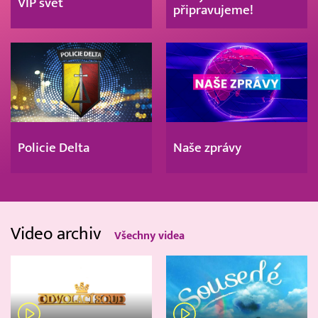
VIP svět
připravujeme!
Policie Delta
Naše zprávy
Video archiv
Všechny videa