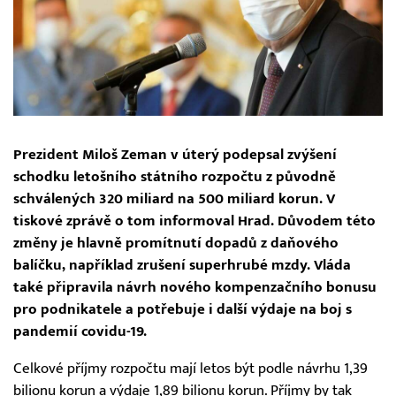
Prezident Miloš Zeman v úterý podepsal zvýšení
schodku letošního státního rozpočtu z původně
schválených 320 miliard na 500 miliard korun. V
tiskové zprávě o tom informoval Hrad. Důvodem této
změny je hlavně promítnutí dopadů z daňového
balíčku, například zrušení superhrubé mzdy. Vláda
také připravila návrh nového kompenzačního bonusu
pro podnikatele a potřebuje i další výdaje na boj s
pandemií covidu-19.
Celkové příjmy rozpočtu mají letos být podle návrhu 1,39
bilionu korun a výdaje 1,89 bilionu korun. Příjmy by tak