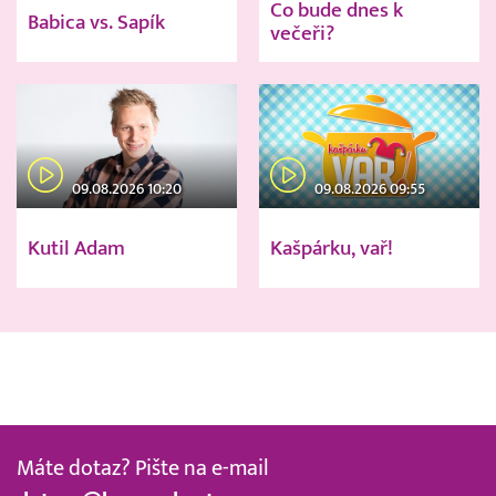
Co bude dnes k
Babica vs. Sapík
večeři?
09.08.2026 10:20
09.08.2026 09:55
Kutil Adam
Kašpárku, vař!
Máte dotaz? Pište na e-mail