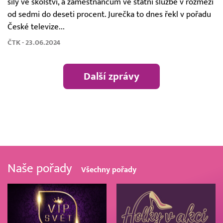
síly ve školství, a zaměstnancům ve státní službě v rozmezí
od sedmi do deseti procent. Jurečka to dnes řekl v pořadu
České televize...
ČTK - 23.06.2024
Další zprávy
Naše pořady
Všechny pořady