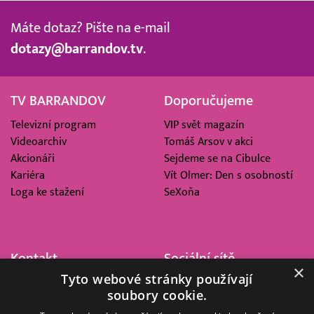
Máte dotaz? Pište na e-mail
dotazy@barrandov.tv
.
TV BARRANDOV
Doporučujeme
Televizní program
VIP svět magazín
Videoarchiv
Tomáš Arsov v akci
Akcionáři
Sejdeme se na Cibulce
Kariéra
Vít Olmer: Den s osobností
Loga ke stažení
SeXoňa
Kontakt
Sociální sítě
×
Tyto webové stránky používají
Barrandov Televizní Studio,
soubory cookie.
a.s.