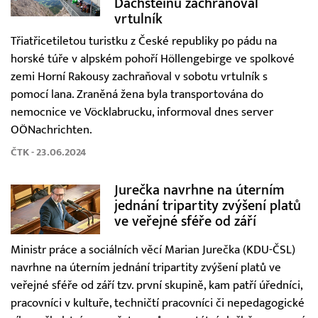
Dachsteinu zachraňoval
vrtulník
Třiatřicetiletou turistku z České republiky po pádu na
horské túře v alpském pohoří Höllengebirge ve spolkové
zemi Horní Rakousy zachraňoval v sobotu vrtulník s
pomocí lana. Zraněná žena byla transportována do
nemocnice ve Vöcklabrucku, informoval dnes server
OÖNachrichten.
ČTK - 23.06.2024
Jurečka navrhne na úterním
jednání tripartity zvýšení platů
ve veřejné sféře od září
Ministr práce a sociálních věcí Marian Jurečka (KDU-ČSL)
navrhne na úterním jednání tripartity zvýšení platů ve
veřejné sféře od září tzv. první skupině, kam patří úředníci,
pracovníci v kultuře, techničtí pracovníci či nepedagogické