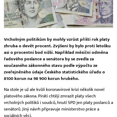
Vrcholným politikům by mohly vzrůst příští rok platy
zhruba o devět procent. Zvýšení by bylo proti letošku
asi o procentní bod nižší. Například měsíční odměna
řadového poslance a senátora by se zvedla za
současného zákonného stavu podle výpočtu ze
zveřejněného údaje Českého statistického úřadu o
8100 korun na 98 900 korun hrubého.
Na stole je už ale kvůli koronavirové krizi několik novel
platového zákona. Piráti chtějí zmrazit platy všech
vrcholných politiků i soudců, hnutí SPD jen platy poslanců a
senátorů. Jiný návrh připravuje ministerstvo práce a
sociálních věcí.