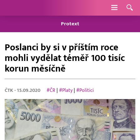
Navigace
Protext
Poslanci by si v příštím roce
mohli vydělat téměř 100 tisíc
korun měsíčně
ČTK
- 15.09.2020
#ČR
|
#Platy
|
#Politici