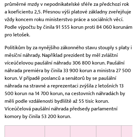
průměrné mzdy v nepodnikatelské sféře za předchozí rok
a koeficientu 2,5. Přesnou výši platové základny zveřejňuje
vždy koncem roku ministerstvo práce a sociálních věcí.
Podle výpočtu by činila 91 555 korun proti 84 060 korunám
pro letošek.
Politikům by za nynějšího zákonného stavu stouply s platy i
měsíční náhrady. Například prezident by měl zvláštní
víceúčelovou paušální náhradu 306 800 korun. Paušální
náhrada premiéra by činila 33 900 korun a ministra 27 500
korun. V případě poslanců a senátorů by se paušální
náhrada na stravné a reprezentaci zvýšila z letošních 13
500 korun na 14 700 korun, na cestovních náhradách by
měli podle vzdálenosti bydliště až 55 tisíc korun.
Víceúčelová paušální náhrada předsedy parlamentní
komory by činila 53 200 korun.