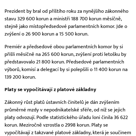
Prezident by bral od příštího roku za nynějšího zákonného
stavu 329 600 korun a ministři 188 700 korun měsíčně,
stejně jako místopředsedové parlamentních komor. Jde o
zvýšení o 26 900 korun a 15 500 korun.
Premiér a předsedové obou parlamentních komor by si
přišli měsíčně na 265 600 korun, zvýšení proti letošku by
představovalo 21 800 korun. Předsedové parlamentních
výborů, komisí a delegací by si polepšili o 11 400 korun na
139 200 korun.
Platy se vypočítávají z platové základny
Zákonný růst platů ústavních činitelů je dán zvýšením
průměrné mzdy v nepodnikatelské sféře, od níž se jejich
platy odvozují. Podle statistického úřadu loni činila 36 622
korun. Meziročně vzrostla o 2998 korun. Platy se
vypočítávají z takzvané platové základny, která je součinem