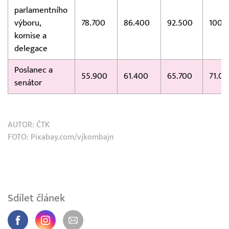
parlamentního
výboru,
78.700
86.400
92.500
100.
komise a
delegace
Poslanec a
55.900
61.400
65.700
71.0
senátor
AUTOR:
ČTK
FOTO: Pixabay.com/vjkombajn
Sdílet článek