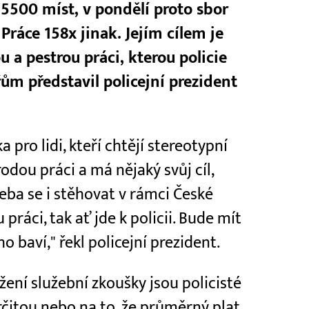
ž 5500 míst, v pondělí proto sbor
ráce 158x jinak. Jejím cílem je
 a pestrou práci, kterou policie
ům představil policejní prezident
 pro lidi, kteří chtějí stereotypní
dou práci a má nějaký svůj cíl,
řeba se i stěhovat v rámci České
práci, tak ať jde k policii. Bude mít
o baví," řekl policejní prezident.
žení služební zkoušky jsou policisté
itou nebo na to, že průměrný plat