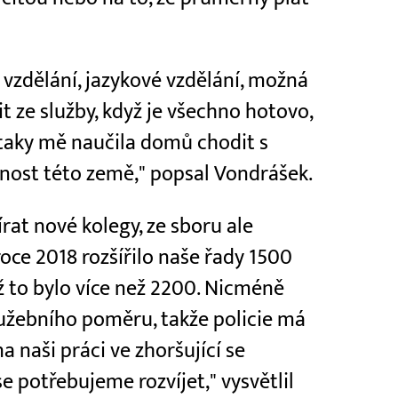
 vzdělání, jazykové vzdělání, možná
t ze služby, když je všechno hotovo,
 taky mě naučila domů chodit s
nost této země," popsal Vondrášek.
írat nové kolegy, ze sboru ale
 roce 2018 rozšířilo naše řady 1500
už to bylo více než 2200. Nicméně
služebního poměru, takže policie má
na naši práci ve zhoršující se
e potřebujeme rozvíjet," vysvětlil