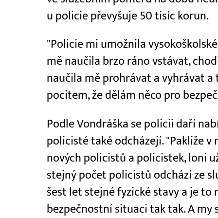
u policie převyšuje 50 tisíc korun.
"Policie mi umožnila vysokoškolské
mě naučila brzo ráno vstávat, chodi
naučila mě prohrávat a vyhrávat a
pocitem, že dělám něco pro bezpeč
Podle Vondráška se policii daří nab
policisté také odcházejí. "Pakliže v
nových policistů a policistek, loni 
stejný počet policistů odchází ze 
šest let stejné fyzické stavy a je to 
bezpečnostní situaci tak tak. A my s