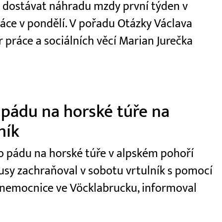
t dostávat náhradu mzdy první týden v
ráce v pondělí. V pořadu Otázky Václava
r práce a sociálních věcí Marian Jurečka
 pádu na horské túře na
ník
 po pádu na horské túře v alpském pohoří
usy zachraňoval v sobotu vrtulník s pomocí
 nemocnice ve Vöcklabrucku, informoval