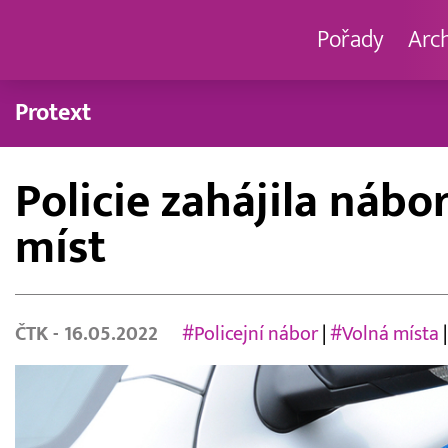
Pořady
Arc
Protext
Policie zahájila náb
míst
ČTK
- 16.05.2022
#Policejní nábor
|
#Volná místa