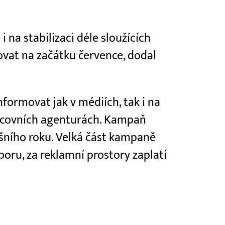
i na stabilizaci déle sloužících
tovat na začátku července, dodal
formovat jak v médiích, tak i na
pracovních agenturách. Kampaň
šního roku. Velká část kampaně
boru, za reklamní prostory zaplatí