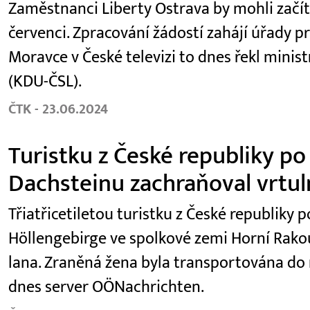
Zaměstnanci Liberty Ostrava by mohli začí
červenci. Zpracování žádostí zahájí úřady p
Moravce v České televizi to dnes řekl minist
(KDU-ČSL).
ČTK - 23.06.2024
Turistku z České republiky po
Dachsteinu zachraňoval vrtul
Třiatřicetiletou turistku z České republiky
Höllengebirge ve spolkové zemi Horní Rako
lana. Zraněná žena byla transportována do
dnes server OÖNachrichten.