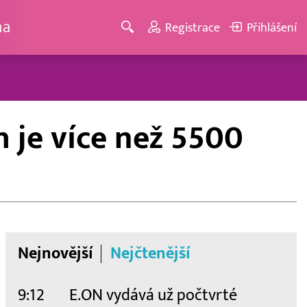
ma
Registrace
Přihlášení
 je více než 5500
Nejnovější
Nejčtenější
9:12
E.ON vydává už počtvrté