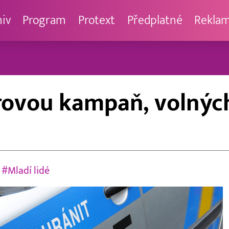
hiv
Program
Protext
Předplatné
Rekla
orovou kampaň, volných
|
#Mladí lidé