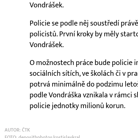
Vondrášek.
Policie se podle něj soustředí právě 
policistů. První kroky by měly star
Vondrášek.
O možnostech práce bude policie in
sociálních sítích, ve školách či v 
potrvá minimálně do podzimu leto
podle Vondráška vznikala v rámci s
policie jednotky milionů korun.
AUTOR:
ČTK
FOTO: deposithphotos/rostislavkral