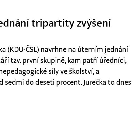
dnání tripartity zvýšení
ečka (KDU-ČSL) navrhne na úterním jednání
áří tzv. první skupině, kam patří úředníci,
 nepedagogické síly ve školství, a
 sedmi do deseti procent. Jurečka to dnes