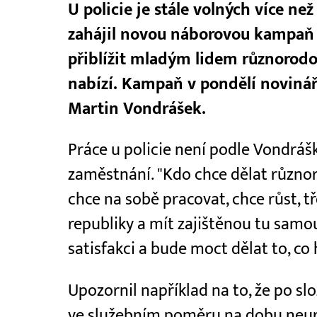
U policie je stále volných více ne
zahájil novou náborovou kampaň P
přiblížit mladým lidem různorodou
nabízí. Kampaň v pondělí novinář
Martin Vondrášek.
Práce u policie není podle Vondráška
zaměstnání. "Kdo chce dělat různoro
chce na sobě pracovat, chce růst, t
republiky a mít zajištěnou tu samou 
satisfakci a bude moct dělat to, co h
Upozornil například na to, že po slo
ve služebním poměru na dobu neurč