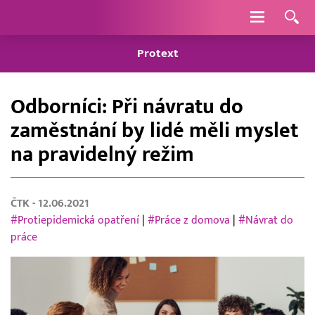
Navigace
Protext
Odborníci: Při návratu do
zaměstnání by lidé měli myslet
na pravidelný režim
ČTK
- 12.06.2021
#Protiepidemická opatření
|
#Práce z domova
|
#Návrat do
práce