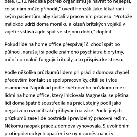
déle. (...) Z hlediska potřeb organismu je návrat to nejlepší,
co se nám může přihodit," uvedl Honzák. Jako lékař radí
svým pacientům, aby zůstali v pracovním procesu. "Protože
málokdo udrží doma morálku a kázeň britských vojáků v
zajetí - vstává a jde spát ve stejnou dobu," doplnil.
Pokud lidé na home office přespávají či chodí spát po
půlnoci, narušují si podle známého psychiatra biorytmy,
mění normálně fungující rituály, a to přispívá ke stresu.
Podle několika průzkumů lidem při práci z domova chyběl
především kontakt se spolupracovníky, cítili se i více
osamoceni. Například podle květnového průzkumu mezi
lidmi na home office, který iniciovala Magnesia, se pětina
lidí doma špatně soustředila na práci, stejný podíl jako
negativum označil také přibývání na váze. Podle jiných
průzkumů zase lidé postrádali pravidelný pracovní režim.
Někomu naopak práce z domova vyhovovala. S uvolněním
protiepidemických opatření se nyní zaměstnanci v