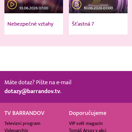
10.06.2026 07:00
10.06.2026 07:00
Nebezpečné vztahy
Šťastná 7
Máte dotaz? Pište na e-mail
dotazy@barrandov.tv
.
TV BARRANDOV
Doporučujeme
Televizní program
VIP svět magazín
Videoarchiv
Tomáš Arsov v akci