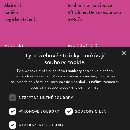
Akcionáři
Sejdeme se na Cibulce
Kariéra
Vít Olmer: Den s osobností
Loga ke stažení
SeXoňa
Kontakt
Sociální sítě
×
Tyto webové stránky používají
Barrandov Televizní Studio,
soubory cookie.
a.s.
Kříženeckého nám. 322
Tyto webové stránky používají soubory cookie ke zlepšení
uživatelského zážitku. Používáním našich webových stránek
152 00 Praha 5
souhlasíte se všemi soubory cookie v souladu s našimi zásadami
IČ 416 93 311
používání souborů cookie.
Více informací
dotazy@barrandov.tv
NEZBYTNĚ NUTNÉ SOUBORY
VÝKONOVÉ SOUBORY
SOUBORY CÍLENÍ
© 2008–2026 EMPRESA MEDIA, a.s. Všechna práva vyhrazena.
Kompletní pravidla využívání obsahu webu
najdete ZDE
.
NEZAŘAZENÉ SOUBORY
Zásady ochrany osobních a dalších zpracovávaných údajů
.