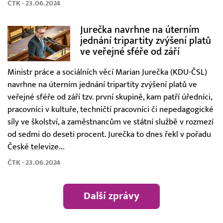
ČTK - 23.06.2024
Jurečka navrhne na úterním
jednání tripartity zvýšení platů
ve veřejné sféře od září
Ministr práce a sociálních věcí Marian Jurečka (KDU-ČSL)
navrhne na úterním jednání tripartity zvýšení platů ve
veřejné sféře od září tzv. první skupině, kam patří úředníci,
pracovníci v kultuře, techničtí pracovníci či nepedagogické
síly ve školství, a zaměstnancům ve státní službě v rozmezí
od sedmi do deseti procent. Jurečka to dnes řekl v pořadu
České televize...
ČTK - 23.06.2024
Další zprávy