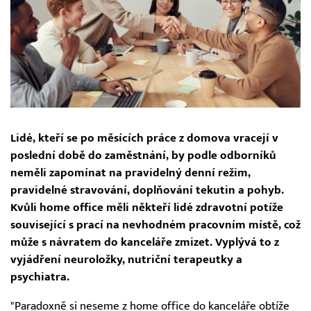
Lidé, kteří se po měsících práce z domova vracejí v
poslední době do zaměstnání, by podle odborníků
neměli zapomínat na pravidelný denní režim,
pravidelné stravování, doplňování tekutin a pohyb.
Kvůli home office měli někteří lidé zdravotní potíže
související s prací na nevhodném pracovním místě, což
může s návratem do kanceláře zmizet. Vyplývá to z
vyjádření neuroložky, nutriční terapeutky a
psychiatra.
"Paradoxně si neseme z home office do kanceláře obtíže