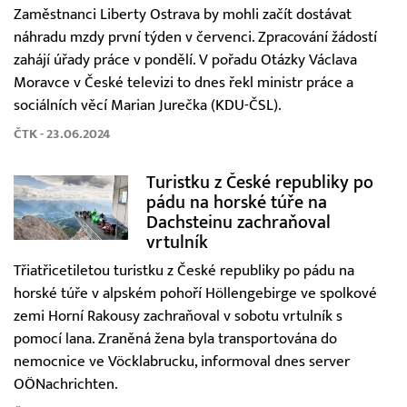
Zaměstnanci Liberty Ostrava by mohli začít dostávat
náhradu mzdy první týden v červenci. Zpracování žádostí
zahájí úřady práce v pondělí. V pořadu Otázky Václava
Moravce v České televizi to dnes řekl ministr práce a
sociálních věcí Marian Jurečka (KDU-ČSL).
ČTK - 23.06.2024
Turistku z České republiky po
pádu na horské túře na
Dachsteinu zachraňoval
vrtulník
Třiatřicetiletou turistku z České republiky po pádu na
horské túře v alpském pohoří Höllengebirge ve spolkové
zemi Horní Rakousy zachraňoval v sobotu vrtulník s
pomocí lana. Zraněná žena byla transportována do
nemocnice ve Vöcklabrucku, informoval dnes server
OÖNachrichten.