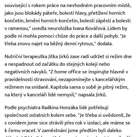
související s rokem práce na nevhodném pracovním místě,
jako jsou blokády páteře, bolesti hlavy, přetížení horních
končetin, brnění horních končetin, bolesti zápěstí a bolesti
v ramenou," uvedla neuroložka Ivana Kovářová. Lidem by
podle ní mohla pomoci chůze do práce a další pohyb. "Je
třeba znovu najet na běžný denní rytmus," dodala.
Nutriční terapeutka Jitka Jirků zase radí udržet si režim dne
a nespadnout od začátku do stejných kolejí nebo
negativních návyků. "Z home office se inspirujte hlavně v
pravidelnosti stravování, nezapomínejte s kancelářským
režimem na snídaně. Kapitola sama o sobě je pitný režim,
na který v kanceláři lidé nemyslí," napsala Jirků.
Podle psychiatra Radkina Honzáka lidé potřebují
společnost ostatních kolem sebe. "Je třeba si uvědomit, že
s covidem jsme sice strávili přes rok v izolaci, ale máme se
k čemu vracet. V zaměstnání jsme předtím byli daleko