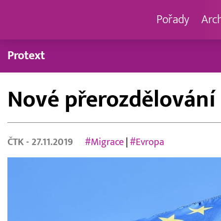
Pořady
Arc
Protext
Nové přerozdělování
ČTK
- 27.11.2019
#Migrace
|
#Evropa