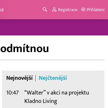
ma
Registrace
Přihlášení
h odmítnou
Nejnovější
Nejčtenější
10:47
“Walter” v akci na projektu
Kladno Living