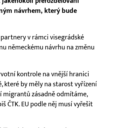
 jakéhokoli přerozdělování
dným návrhem, který bude
 partnery v rámci visegrádské
ovému německému návrhu na změnu
votní kontrole na vnější hranici
 které by měly na starost vyřízení
ní migrantů zásadně odmítáme,
iš ČTK. EU podle něj musí vyřešit