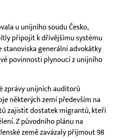
vala u unijního soudu Česko,
tly připojit k dřívějšímu systému
e stanoviska generální advokátky
é povinnosti plynoucí z unijního
é zprávy unijních auditorů
oje některých zemí především na
ů zajistit dostatek migrantů, kteří
lení. Z původního plánu na
 členské země zavázaly přijmout 98