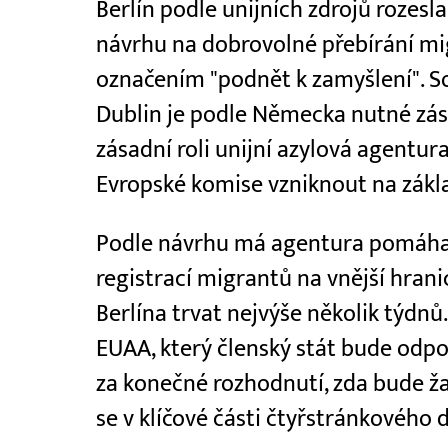
Berlín podle unijních zdrojů rozesl
návrhu na dobrovolné přebírání mi
označením "podnět k zamyšlení". S
Dublin je podle Německa nutné zá
zásadní roli unijní azylová agentu
Evropské komise vzniknout na zák
Podle návrhu má agentura pomáhat
registrací migrantů na vnější hrani
Berlína trvat nejvýše několik týdnů
EUAA, který členský stát bude odpo
za konečné rozhodnutí, zda bude ža
se v klíčové části čtyřstránkového 