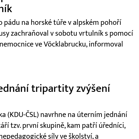
ník
 po pádu na horské túře v alpském pohoří
usy zachraňoval v sobotu vrtulník s pomocí
 nemocnice ve Vöcklabrucku, informoval
dnání tripartity zvýšení
ečka (KDU-ČSL) navrhne na úterním jednání
áří tzv. první skupině, kam patří úředníci,
 nepedagogické síly ve školství, a