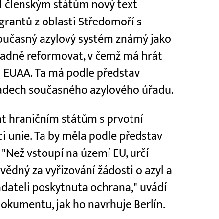
al členským státům nový text
grantů z oblasti Středomoří s
oučasný azylový systém známý jako
sadně reformovat, v čemž má hrát
ra EUAA. Ta má podle představ
ladech současného azylového úřadu.
 hraničním státům s prvotní
ci unie. Ta by měla podle představ
. "Než vstoupí na území EU, určí
vědný za vyřizování žádosti o azyl a
dateli poskytnuta ochrana," uvádí
dokumentu, jak ho navrhuje Berlín.