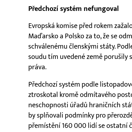
Předchozí systém nefungoval
Evropská komise před rokem zažalo
Maďarsko a Polsko za to, že se odmí
schválenému členskými státy. Podl
soudu tím uvedené země porušily sv
práva.
Předchozí systém podle listopadov
ztroskotal kromě odmítavého post
neschopnosti úřadů hraničních stát
by splňovali podmínky pro přerozdě
přemístění 160 000 lidí se ostatní