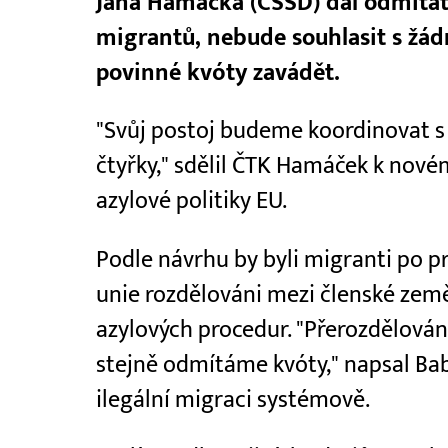
Jana Hamáčka (ČSSD) dál odmítat
migrantů, nebude souhlasit s žá
povinné kvóty zavádět.
"Svůj postoj budeme koordinovat s
čtyřky," sdělil ČTK Hamáček k n
azylové politiky EU.
Podle návrhu by byli migranti po pr
unie rozdělováni mezi členské země,
azylových procedur. "Přerozdělová
stejně odmítáme kvóty," napsal Bab
ilegální migraci systémově.