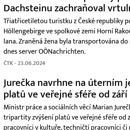
Dachsteinu zachraňoval vrtul
Třiatřicetiletou turistku z České republiky
Höllengebirge ve spolkové zemi Horní Rako
lana. Zraněná žena byla transportována do
dnes server OÖNachrichten.
ČTK - 23.06.2024
Jurečka navrhne na úterním je
platů ve veřejné sféře od září
Ministr práce a sociálních věcí Marian Jur
tripartity zvýšení platů ve veřejné sféře od z
pracovníci v kultuře, techničtí pracovníci či