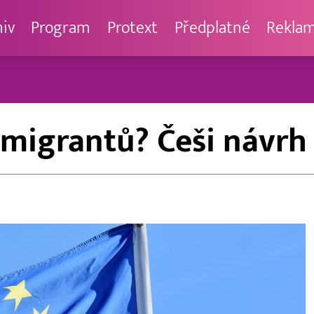
hiv
Program
Protext
Předplatné
Rekla
 migrantů? Češi návr