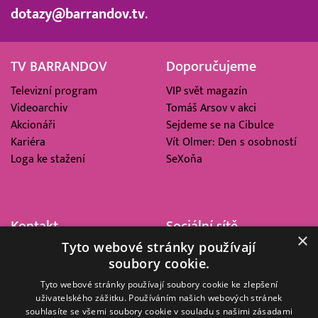
dotazy@barrandov.tv
.
TV BARRANDOV
Doporučujeme
Televizní program
VIP svět magazín
Videoarchiv
Tomáš Arsov v akci
Akcionáři
Sejdeme se na Cibulce
Kariéra
Vít Olmer: Den s osobností
Loga ke stažení
SeXoňa
Kontakt
Sociální sítě
×
Tyto webové stránky používají
Barrandov Televizní Studio,
soubory cookie.
a.s.
Kříženeckého nám. 322
Tyto webové stránky používají soubory cookie ke zlepšení
uživatelského zážitku. Používáním našich webových stránek
152 00 Praha 5
souhlasíte se všemi soubory cookie v souladu s našimi zásadami