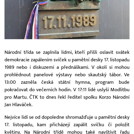
Národní třída se zaplnila lidmi, kteří přišli oslavit svátek
demokracie zapálením svíček u pamětní desky 17. listopadu
1989 nebo i diskuzemi a přednáškami. V okolí si mohou
prohlédnout panelové výstavy nebo skautský tábor. Ve
13:00 zazněla česká státní hymna, program bude
pokračovat do večerních hodin. V 17:11 lidé uslyší Modlitbu
pro Martu. ČTK to dnes řekl ředitel spolku Korzo Národní
Jan Hlaváček.
Nejvíce lidí se od dopoledne shromažďuje u pamětní desky
17. listopadu, kam přicházejí zapálit svíčku či položit
květiny. Na Národní třídě mohou také navštívit řadu