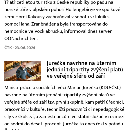
Třiatřicetiletou turistku z České republiky po pádu na
horské túře v alpském pohoří Höllengebirge ve spolkové
zemi Horní Rakousy zachraňoval v sobotu vrtulník s
pomocí lana. Zraněná žena byla transportována do
nemocnice ve Vöcklabrucku, informoval dnes server
OÖNachrichten.
ČTK - 23.06.2024
Jurečka navrhne na úterním
jednání tripartity zvýšení platů
ve veřejné sféře od září
Ministr práce a sociálních věcí Marian Jurečka (KDU-ČSL)
navrhne na úterním jednání tripartity zvýšení platů ve
veřejné sféře od září tzv. první skupině, kam patří úředníci,
pracovníci v kultuře, techničtí pracovníci či nepedagogické
síly ve školství, a zaměstnancům ve státní službě v rozmezí
od sedmi do deseti procent. Jurečka to dnes řekl v pořadu