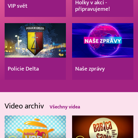
Holky v akci -
VIP svět
připravujeme!
Policie Delta
Naše zprávy
Video archiv
Všechny videa