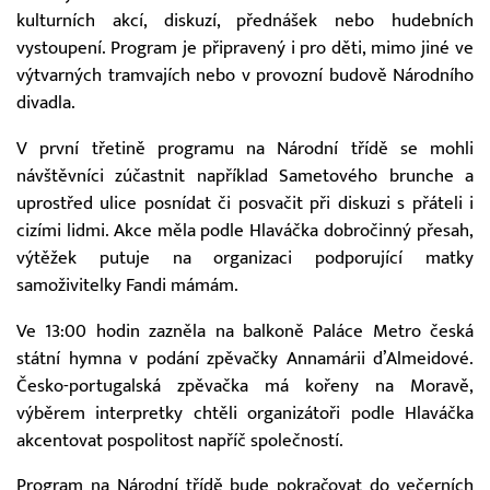
kulturních akcí, diskuzí, přednášek nebo hudebních
vystoupení. Program je připravený i pro děti, mimo jiné ve
výtvarných tramvajích nebo v provozní budově Národního
divadla.
V první třetině programu na Národní třídě se mohli
návštěvníci zúčastnit například Sametového brunche a
uprostřed ulice posnídat či posvačit při diskuzi s přáteli i
cizími lidmi. Akce měla podle Hlaváčka dobročinný přesah,
výtěžek putuje na organizaci podporující matky
samoživitelky Fandi mámám.
Ve 13:00 hodin zazněla na balkoně Paláce Metro česká
státní hymna v podání zpěvačky Annamárii d’Almeidové.
Česko-portugalská zpěvačka má kořeny na Moravě,
výběrem interpretky chtěli organizátoři podle Hlaváčka
akcentovat pospolitost napříč společností.
Program na Národní třídě bude pokračovat do večerních