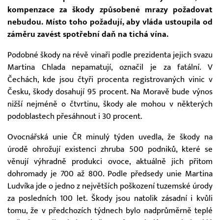
kompenzace za škody způsobené mrazy požadovat
nebudou. Místo toho požadují, aby vláda ustoupila od
záměru zavést spotřební daň na tichá vína.
Podobné škody na révě vinaři podle prezidenta jejich svazu
Martina Chlada nepamatují, označil je za fatální. V
Čechách, kde jsou čtyři procenta registrovaných vinic v
Česku, škody dosahují 95 procent. Na Moravě bude výnos
nižší nejméně o čtvrtinu, škody ale mohou v některých
podoblastech přesáhnout i 30 procent.
Ovocnářská unie ČR minulý týden uvedla, že škody na
úrodě ohrožují existenci zhruba 500 podniků, které se
věnují výhradně produkci ovoce, aktuálně jich přitom
dohromady je 700 až 800. Podle předsedy unie Martina
Ludvíka jde o jedno z největších poškození tuzemské úrody
za posledních 100 let. Škody jsou natolik zásadní i kvůli
tomu, že v předchozích týdnech bylo nadprůměrně teplé