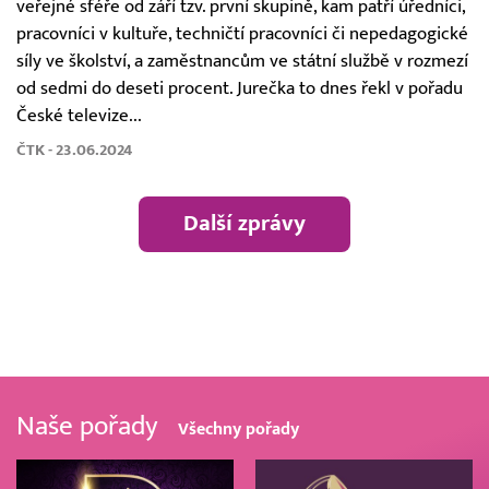
veřejné sféře od září tzv. první skupině, kam patří úředníci,
pracovníci v kultuře, techničtí pracovníci či nepedagogické
síly ve školství, a zaměstnancům ve státní službě v rozmezí
od sedmi do deseti procent. Jurečka to dnes řekl v pořadu
České televize...
ČTK - 23.06.2024
Další zprávy
Naše pořady
Všechny pořady