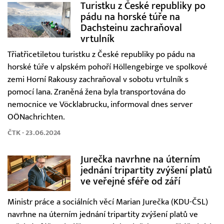
Turistku z České republiky po
pádu na horské túře na
Dachsteinu zachraňoval
vrtulník
Třiatřicetiletou turistku z České republiky po pádu na
horské túře v alpském pohoří Höllengebirge ve spolkové
zemi Horní Rakousy zachraňoval v sobotu vrtulník s
pomocí lana. Zraněná žena byla transportována do
nemocnice ve Vöcklabrucku, informoval dnes server
OÖNachrichten.
ČTK - 23.06.2024
Jurečka navrhne na úterním
jednání tripartity zvýšení platů
ve veřejné sféře od září
Ministr práce a sociálních věcí Marian Jurečka (KDU-ČSL)
navrhne na úterním jednání tripartity zvýšení platů ve