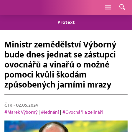
Navigace
Protext
Ministr zemědělství Výborný
bude dnes jednat se zástupci
ovocnářů a vinařů o možné
pomoci kvůli škodám
způsobených jarními mrazy
ČTK
- 02.05.2024
#Marek Výborný
|
#Jednání
|
#Ovocnáři a zelináři