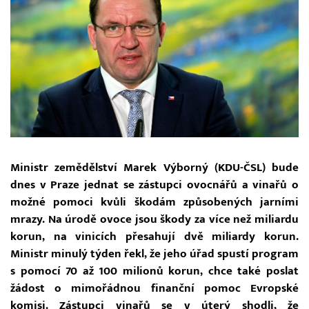
Ministr zemědělství Marek Výborný (KDU-ČSL) bude
dnes v Praze jednat se zástupci ovocnářů a vinařů o
možné pomoci kvůli škodám způsobených jarními
mrazy. Na úrodě ovoce jsou škody za více než miliardu
korun, na vinicích přesahují dvě miliardy korun.
Ministr minulý týden řekl, že jeho úřad spustí program
s pomocí 70 až 100 milionů korun, chce také poslat
žádost o mimořádnou finanční pomoc Evropské
komisi. Zástupci vinařů se v úterý shodli, že