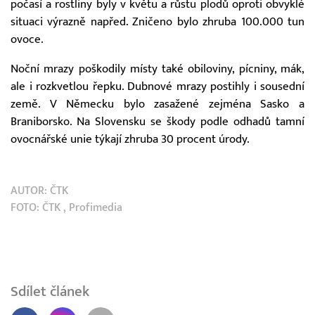
počasí a rostliny byly v květu a růstu plodů oproti obvyklé
situaci výrazně napřed. Zničeno bylo zhruba 100.000 tun
ovoce.
Noční mrazy poškodily místy také obiloviny, pícniny, mák,
ale i rozkvetlou řepku. Dubnové mrazy postihly i sousední
země. V Německu bylo zasažené zejména Sasko a
Braniborsko. Na Slovensku se škody podle odhadů tamní
ovocnářské unie týkají zhruba 30 procent úrody.
AUTOR:
ČTK
FOTO:
ČTK
, Profimedia
Sdílet článek