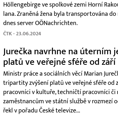
Höllengebirge ve spolkové zemi Horní Rako
lana. Zraněná žena byla transportována do
dnes server OÖNachrichten.
ČTK - 23.06.2024
Jurečka navrhne na úterním je
platů ve veřejné sféře od září
Ministr práce a sociálních věcí Marian Jur
tripartity zvýšení platů ve veřejné sféře od z
pracovníci v kultuře, techničtí pracovníci či
zaměstnancům ve státní službě v rozmezí od
řekl v pořadu České televize...