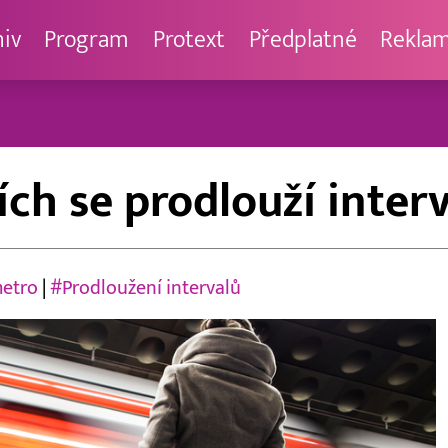
hiv
Program
Protext
Předplatné
Rekla
ích se prodlouží inte
metro
|
#Prodloužení intervalů