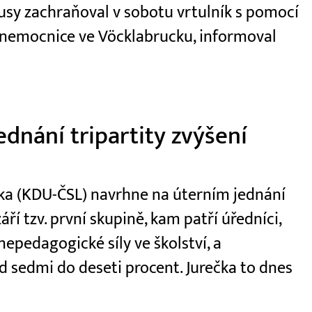
usy zachraňoval v sobotu vrtulník s pomocí
 nemocnice ve Vöcklabrucku, informoval
dnání tripartity zvýšení
ečka (KDU-ČSL) navrhne na úterním jednání
áří tzv. první skupině, kam patří úředníci,
 nepedagogické síly ve školství, a
 sedmi do deseti procent. Jurečka to dnes