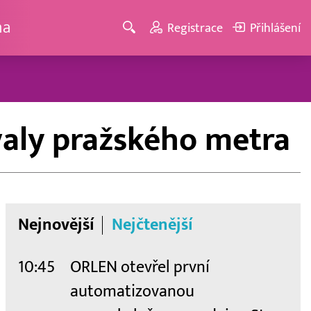
ma
Registrace
Přihlášení
rvaly pražského metra
Nejnovější
Nejčtenější
10:45
ORLEN otevřel první
automatizovanou