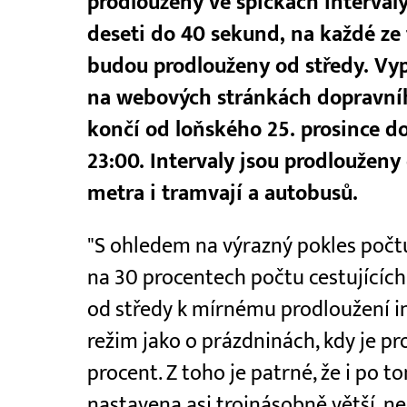
prodlouženy ve špičkách intervaly
deseti do 40 sekund, na každé ze t
budou prodlouženy od středy. Vyp
na webových stránkách dopravníh
končí od loňského 25. prosince do
23:00. Intervaly jsou prodloužen
metra i tramvají a autobusů.
"S ohledem na výrazný pokles počtu
na 30 procentech počtu cestujících
od středy k mírnému prodloužení in
režim jako o prázdninách, kdy je 
procent. Z toho je patrné, že i po
nastavena asi trojnásobně větší, ne