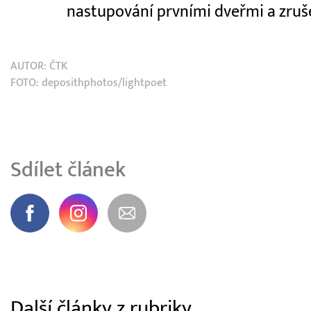
nastupování prvními dveřmi a zrušen
AUTOR:
ČTK
FOTO: deposithphotos/lightpoet
Sdílet článek
Další články z rubriky