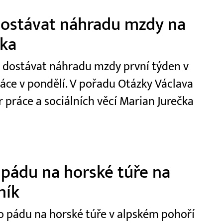
 dostávat náhradu mzdy na
čka
t dostávat náhradu mzdy první týden v
ráce v pondělí. V pořadu Otázky Václava
r práce a sociálních věcí Marian Jurečka
 pádu na horské túře na
ník
 po pádu na horské túře v alpském pohoří