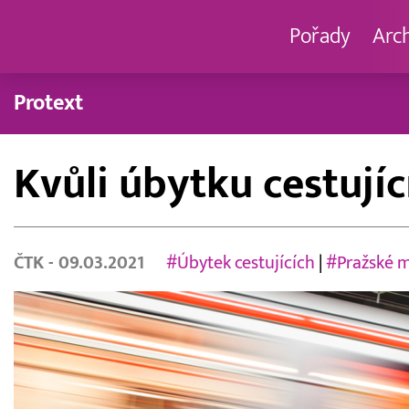
Pořady
Arc
Protext
Kvůli úbytku cestujíc
ČTK
- 09.03.2021
#Úbytek cestujících
|
#Pražské 