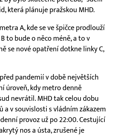
pid, která plánuje pražskou MHD.
metra A, kde se ve špičce prodlouží
y B to bude o něco méně, a to v
ě se nové opatření dotkne linky C,
u před pandemií v době největších
ní úroveň, kdy metro denně
dosud nevrátil. MHD tak celou dobu
ů a v souvislosti s vládním zákazem
denní provoz už po 22:00. Cestující
krytý nos a ústa, zrušené je