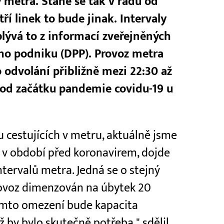
 metra. Stane se tak v řádu od
ří linek to bude jinak. Intervaly
lývá to z informací zveřejněných
o podniku (DPP). Provoz metra
 odvolání přibližně mezi 22:30 až
y od začátku pandemie covidu-19 u
 cestujících v metru, aktuálně jsme
 v období před koronavirem, dojde
tervalů metra. Jedná se o stejný
provoz dimenzován na úbytek 20
 tomto omezení bude kapacita
ž by bylo skutečně potřeba," sdělil