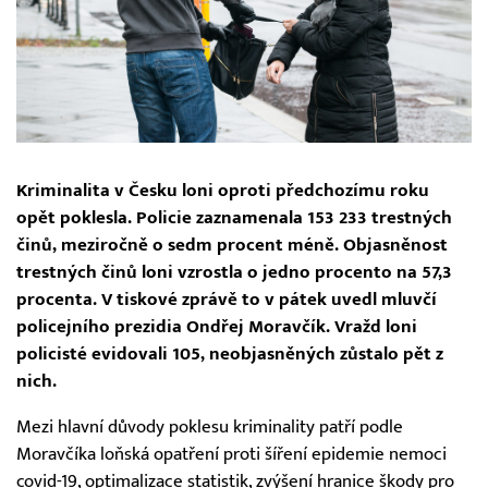
Kriminalita v Česku loni oproti předchozímu roku
opět poklesla. Policie zaznamenala 153 233 trestných
činů, meziročně o sedm procent méně. Objasněnost
trestných činů loni vzrostla o jedno procento na 57,3
procenta. V tiskové zprávě to v pátek uvedl mluvčí
policejního prezidia Ondřej Moravčík. Vražd loni
policisté evidovali 105, neobjasněných zůstalo pět z
nich.
Mezi hlavní důvody poklesu kriminality patří podle
Moravčíka loňská opatření proti šíření epidemie nemoci
covid-19, optimalizace statistik, zvýšení hranice škody pro