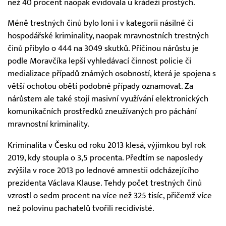
než 40 procent naopak evidovala u krádeží prostých.
Méně trestných činů bylo loni i v kategorii násilné či
hospodářské kriminality, naopak mravnostních trestných
činů přibylo o 444 na 3049 skutků. Příčinou nárůstu je
podle Moravčíka lepší vyhledávací činnost policie či
medializace případů známých osobností, která je spojena s
větší ochotou obětí podobné případy oznamovat. Za
nárůstem ale také stojí masivní využívání elektronických
komunikačních prostředků zneužívaných pro páchání
mravnostní kriminality.
Kriminalita v Česku od roku 2013 klesá, výjimkou byl rok
2019, kdy stoupla o 3,5 procenta. Předtím se naposledy
zvýšila v roce 2013 po lednové amnestii odcházejícího
prezidenta Václava Klause. Tehdy počet trestných činů
vzrostl o sedm procent na více než 325 tisíc, přičemž více
než polovinu pachatelů tvořili recidivisté.