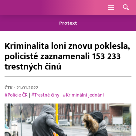
Navigace
Protext
Kriminalita loni znovu poklesla,
policisté zaznamenali 153 233
trestných činů
ČTK
- 21.01.2022
#Policie ČR
|
#Trestné činy
|
#Kriminální jednání