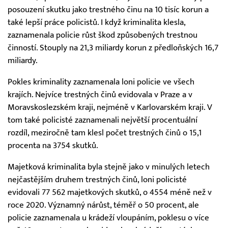
posouzení skutku jako trestného činu na 10 tisíc korun a
také lepší práce policistů. I když kriminalita klesla,
zaznamenala policie růst škod způsobených trestnou
činností. Stouply na 21,3 miliardy korun z předloňských 16,7
miliardy.
Pokles kriminality zaznamenala loni policie ve všech
krajích. Nejvíce trestných činů evidovala v Praze a v
Moravskoslezském kraji, nejméně v Karlovarském kraji. V
tom také policisté zaznamenali největší procentuální
rozdíl, meziročně tam klesl počet trestných činů o 15,1
procenta na 3754 skutků.
Majetková kriminalita byla stejně jako v minulých letech
nejčastějším druhem trestných činů, loni policisté
evidovali 77 562 majetkových skutků, o 4554 méně než v
roce 2020. Významný nárůst, téměř o 50 procent, ale
policie zaznamenala u krádeží vloupáním, poklesu o více