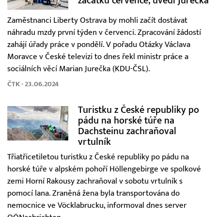
začátku července, uvedl Jurečka
Zaměstnanci Liberty Ostrava by mohli začít dostávat
náhradu mzdy první týden v červenci. Zpracování žádostí
zahájí úřady práce v pondělí. V pořadu Otázky Václava
Moravce v České televizi to dnes řekl ministr práce a
sociálních věcí Marian Jurečka (KDU-ČSL).
ČTK - 23.06.2024
Turistku z České republiky po
pádu na horské túře na
Dachsteinu zachraňoval
vrtulník
Třiatřicetiletou turistku z České republiky po pádu na
horské túře v alpském pohoří Höllengebirge ve spolkové
zemi Horní Rakousy zachraňoval v sobotu vrtulník s
pomocí lana. Zraněná žena byla transportována do
nemocnice ve Vöcklabrucku, informoval dnes server