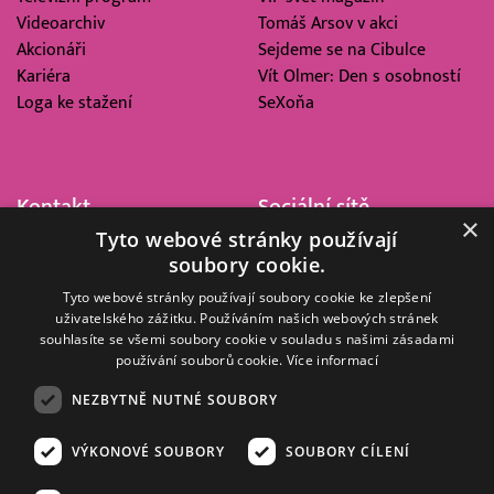
Videoarchiv
Tomáš Arsov v akci
Akcionáři
Sejdeme se na Cibulce
Kariéra
Vít Olmer: Den s osobností
Loga ke stažení
SeXoňa
Kontakt
Sociální sítě
×
Tyto webové stránky používají
Barrandov Televizní Studio,
soubory cookie.
a.s.
Kříženeckého nám. 322
Tyto webové stránky používají soubory cookie ke zlepšení
uživatelského zážitku. Používáním našich webových stránek
152 00 Praha 5
souhlasíte se všemi soubory cookie v souladu s našimi zásadami
IČ 416 93 311
používání souborů cookie.
Více informací
dotazy@barrandov.tv
NEZBYTNĚ NUTNÉ SOUBORY
VÝKONOVÉ SOUBORY
SOUBORY CÍLENÍ
© 2008–2026 EMPRESA MEDIA, a.s. Všechna práva vyhrazena.
Kompletní pravidla využívání obsahu webu
najdete ZDE
.