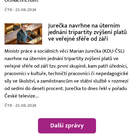
OÖNachrichten.
ČTK - 23.06.2024
Jurečka navrhne na úterním
jednání tripartity zvýšení platů
ve veřejné sféře od září
Ministr práce a sociálních věcí Marian Jurečka (KDU-ČSL)
navrhne na úterním jednání tripartity zvýšení platů ve
veřejné sféře od září tzv. první skupině, kam patří úředníci,
pracovníci v kultuře, techničtí pracovníci či nepedagogické
síly ve školství, a zaměstnancům ve státní službě v rozmezí
od sedmi do deseti procent. Jurečka to dnes řekl v pořadu
České televize...
ČTK - 23.06.2024
Další zprávy