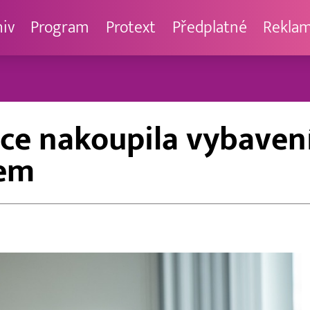
hiv
Program
Protext
Předplatné
Rekla
ce nakoupila vybavení
rem