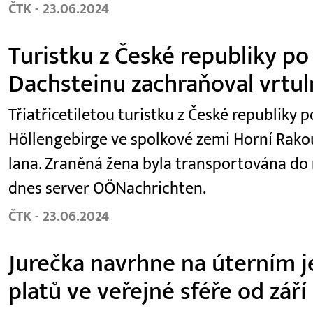
ČTK - 23.06.2024
Turistku z České republiky po
Dachsteinu zachraňoval vrtul
Třiatřicetiletou turistku z České republiky
Höllengebirge ve spolkové zemi Horní Rako
lana. Zraněná žena byla transportována do
dnes server OÖNachrichten.
ČTK - 23.06.2024
Jurečka navrhne na úterním je
platů ve veřejné sféře od září