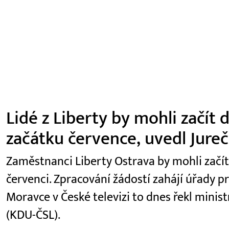
Lidé z Liberty by mohli začít
začátku července, uvedl Jure
Zaměstnanci Liberty Ostrava by mohli začí
červenci. Zpracování žádostí zahájí úřady p
Moravce v České televizi to dnes řekl minist
(KDU-ČSL).