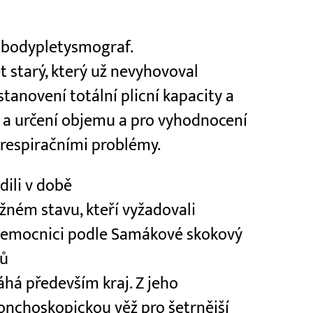
 bodypletysmograf.
et starý, který už nevyhovoval
anovení totální plicní kapacity a
t a určení objemu a pro vyhodnocení
 respiračními problémy.
dili v době
žném stavu, kteří vyžadovali
 nemocnici podle Samákové skokový
nů
há především kraj. Z jeho
ronchoskopickou věž pro šetrnější