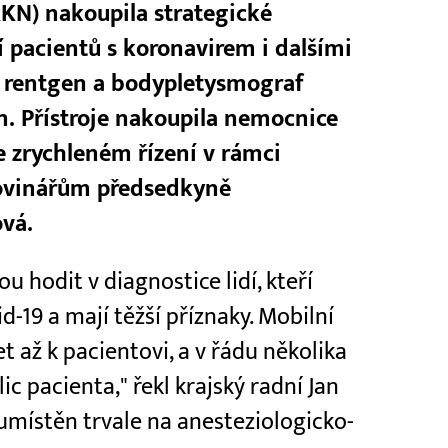
KN) nakoupila strategické
í pacientů s koronavirem i dalšími
í rentgen a bodypletysmograf
n. Přístroje nakoupila nemocnice
e zrychleném řízení v rámci
novinářům předsedkyně
vá.
u hodit v diagnostice lidí, kteří
-19 a mají těžší příznaky. Mobilní
et až k pacientovi, a v řádu několika
c pacienta," řekl krajský radní Jan
umístěn trvale na anesteziologicko-