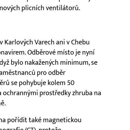
nových plicních ventilátorů.
 Karlových Varech ani v Chebu
navirem. Odběrové místo je nyní
když bylo nakažených minimum, se
 Zaměstnanců pro odběr
ěrů se pohybuje kolem 50
a ochrannými prostředky zhruba na
ně.
a pořídit také magnetickou