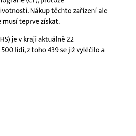
ografie (CT), protože
životnosti. Nákup těchto zařízení ale
 musí teprve získat.
S) je v kraji aktuálně 22
0 lidí, z toho 439 se již vyléčilo a