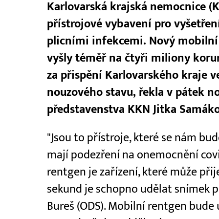
Karlovarská krajská nemocnice (K
přístrojové vybavení pro vyšetřen
plicními infekcemi. Nový mobiln
vyšly téměř na čtyři miliony koru
za přispění Karlovarského kraje v
nouzového stavu, řekla v pátek 
představenstva KKN Jitka Samáko
"Jsou to přístroje, které se nám budo
mají podezření na onemocnění covid
rentgen je zařízení, které může přij
sekund je schopno udělat snímek pli
Bureš (ODS). Mobilní rentgen bude 