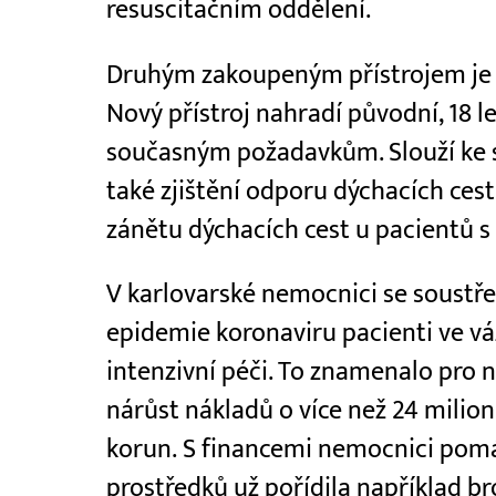
resuscitačním oddělení.
Druhým zakoupeným přístrojem je
Nový přístroj nahradí původní, 18 l
současným požadavkům. Slouží ke st
také zjištění odporu dýchacích ces
zánětu dýchacích cest u pacientů s
V karlovarské nemocnici se soustře
epidemie koronaviru pacienti ve vá
intenzivní péči. To znamenalo pro
nárůst nákladů o více než 24 milio
korun. S financemi nemocnici pomá
prostředků už pořídila například b