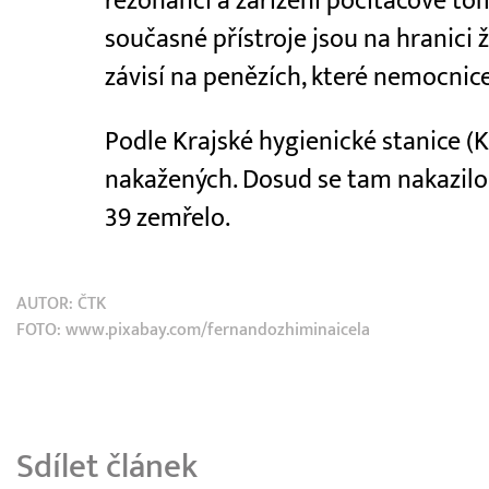
rezonanci a zařízení počítačové tom
současné přístroje jsou na hranici 
závisí na penězích, které nemocnice
Podle Krajské hygienické stanice (KH
nakažených. Dosud se tam nakazilo 50
39 zemřelo.
AUTOR:
ČTK
FOTO: www.pixabay.com/fernandozhiminaicela
Sdílet článek