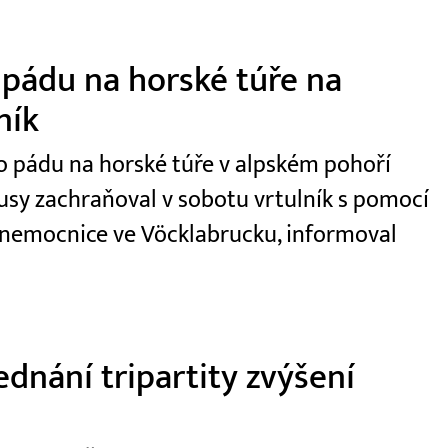
 pádu na horské túře na
ník
 po pádu na horské túře v alpském pohoří
usy zachraňoval v sobotu vrtulník s pomocí
 nemocnice ve Vöcklabrucku, informoval
dnání tripartity zvýšení