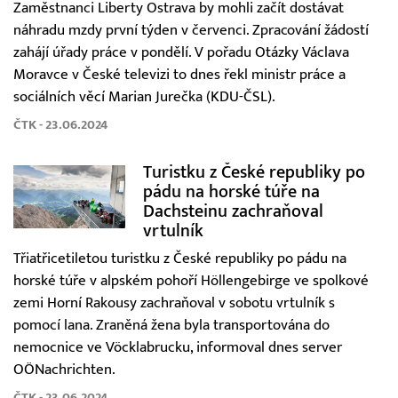
Zaměstnanci Liberty Ostrava by mohli začít dostávat
náhradu mzdy první týden v červenci. Zpracování žádostí
zahájí úřady práce v pondělí. V pořadu Otázky Václava
Moravce v České televizi to dnes řekl ministr práce a
sociálních věcí Marian Jurečka (KDU-ČSL).
ČTK - 23.06.2024
Turistku z České republiky po
pádu na horské túře na
Dachsteinu zachraňoval
vrtulník
Třiatřicetiletou turistku z České republiky po pádu na
horské túře v alpském pohoří Höllengebirge ve spolkové
zemi Horní Rakousy zachraňoval v sobotu vrtulník s
pomocí lana. Zraněná žena byla transportována do
nemocnice ve Vöcklabrucku, informoval dnes server
OÖNachrichten.
ČTK - 23.06.2024