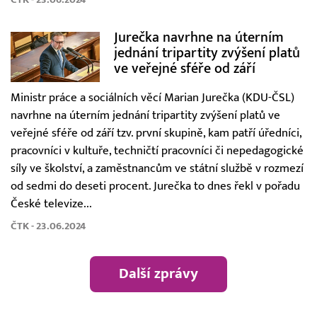
Jurečka navrhne na úterním
jednání tripartity zvýšení platů
ve veřejné sféře od září
Ministr práce a sociálních věcí Marian Jurečka (KDU-ČSL)
navrhne na úterním jednání tripartity zvýšení platů ve
veřejné sféře od září tzv. první skupině, kam patří úředníci,
pracovníci v kultuře, techničtí pracovníci či nepedagogické
síly ve školství, a zaměstnancům ve státní službě v rozmezí
od sedmi do deseti procent. Jurečka to dnes řekl v pořadu
České televize...
ČTK - 23.06.2024
Další zprávy