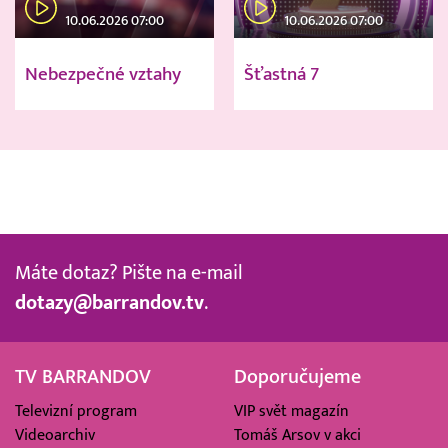
10.06.2026 07:00
10.06.2026 07:00
Nebezpečné vztahy
Šťastná 7
Máte dotaz? Pište na e-mail
dotazy@barrandov.tv
.
TV BARRANDOV
Doporučujeme
Televizní program
VIP svět magazín
Videoarchiv
Tomáš Arsov v akci