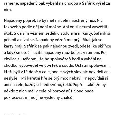
ramene, napadený pak vyběhl na chodbu a Šafárik vyšel za
ním.
Napadený popřel, že by měl na cele naostřený nůž. Nic
takového podle něj není možné. Ani on si neumí vysvětlit
útok. S dalším vězněm seděli u stolu a hráli karty, Šafárik si
přisedl a díval se. Napadený vězeň mu prý i říkal, jak se
karty hrají, Šafárik se pak najednou zvedl, odešel ke skříňce
a když se otočil, ucítil napadený muž bolest v rameni. Po
chvilce si uvědomil že ho spoluvězeň bodl a vyběhl na
chodbu, vypověděl ve čtvrtek u soudu. Ostatní spoluvězni,
kteří byli v té době v cele, podle svých slov nic neviděli ani
neslyšeli. Při karetní hře se prý moc nebavili, nepovídají si
ani na cele, každý si hledí svého, řekli. Popřeli také, že by
někdo z nich měl v cele příborový nůž. Soud bude
pokračovat mimo jiné výslechy znalců.