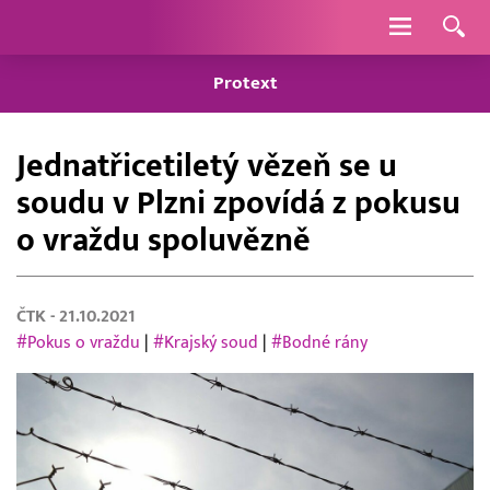
Navigace
Protext
Jednatřicetiletý vězeň se u
soudu v Plzni zpovídá z pokusu
o vraždu spoluvězně
ČTK
- 21.10.2021
#Pokus o vraždu
|
#Krajský soud
|
#Bodné rány