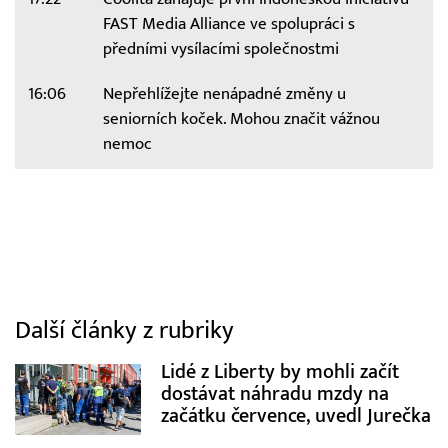
FAST Media Alliance ve spolupráci s
předními vysílacími společnostmi
16:06
Nepřehlížejte nenápadné změny u
seniorních koček. Mohou značit vážnou
nemoc
Další články z rubriky
Lidé z Liberty by mohli začít
dostávat náhradu mzdy na
začátku července, uvedl Jurečka