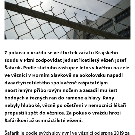
Z pokusu o vraždu se ve čtvrtek začal u Krajského
soudu v Plzni zodpovídat jednatřicetiletý vězeň Josef
Šafárik. Podle státního zástupce letos v květnu na cele
ve věznici v Horním Slavkově na Sokolovsku napadl
dvaačtyřicetiletého spoluvězně zašpičatělým
naostřeným příborovým nožem a zasadil mu šest
bodných a řezných ran do ramene a hlavy. Rány
nebyly hluboké, vězně po ošetření v nemocnici lékaři
propustili zpět do věznice. Za pokus o vraždu hrozí
Šafárikovi až osmnáctileté vězení.
Šafárik je podle svých slov nyní ve věznici od srpna 2019 za