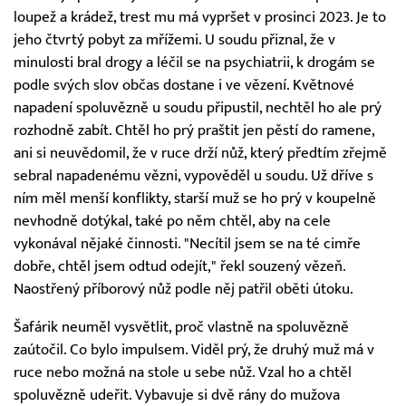
loupež a krádež, trest mu má vypršet v prosinci 2023. Je to
jeho čtvrtý pobyt za mřížemi. U soudu přiznal, že v
minulosti bral drogy a léčil se na psychiatrii, k drogám se
podle svých slov občas dostane i ve vězení. Květnové
napadení spoluvězně u soudu připustil, nechtěl ho ale prý
rozhodně zabít. Chtěl ho prý praštit jen pěstí do ramene,
ani si neuvědomil, že v ruce drží nůž, který předtím zřejmě
sebral napadenému vězni, vypověděl u soudu. Už dříve s
ním měl menší konflikty, starší muž se ho prý v koupelně
nevhodně dotýkal, také po něm chtěl, aby na cele
vykonával nějaké činnosti. "Necítil jsem se na té cimře
dobře, chtěl jsem odtud odejít," řekl souzený vězeň.
Naostřený příborový nůž podle něj patřil oběti útoku.
Šafárik neuměl vysvětlit, proč vlastně na spoluvězně
zaútočil. Co bylo impulsem. Viděl prý, že druhý muž má v
ruce nebo možná na stole u sebe nůž. Vzal ho a chtěl
spoluvězně udeřit. Vybavuje si dvě rány do mužova