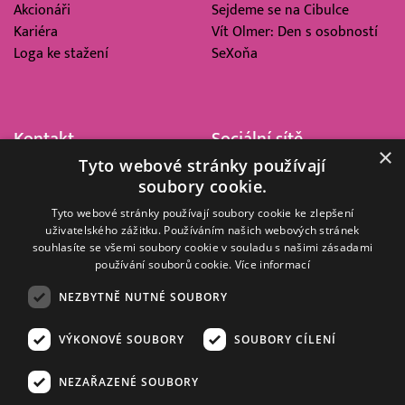
Akcionáři
Sejdeme se na Cibulce
Kariéra
Vít Olmer: Den s osobností
Loga ke stažení
SeXoňa
Kontakt
Sociální sítě
×
Tyto webové stránky používají
Barrandov Televizní Studio,
soubory cookie.
a.s.
Kříženeckého nám. 322
Tyto webové stránky používají soubory cookie ke zlepšení
uživatelského zážitku. Používáním našich webových stránek
152 00 Praha 5
souhlasíte se všemi soubory cookie v souladu s našimi zásadami
IČ 416 93 311
používání souborů cookie.
Více informací
dotazy@barrandov.tv
NEZBYTNĚ NUTNÉ SOUBORY
VÝKONOVÉ SOUBORY
SOUBORY CÍLENÍ
© 2008–2026 EMPRESA MEDIA, a.s. Všechna práva vyhrazena.
Kompletní pravidla využívání obsahu webu
najdete ZDE
.
NEZAŘAZENÉ SOUBORY
Zásady ochrany osobních a dalších zpracovávaných údajů
.