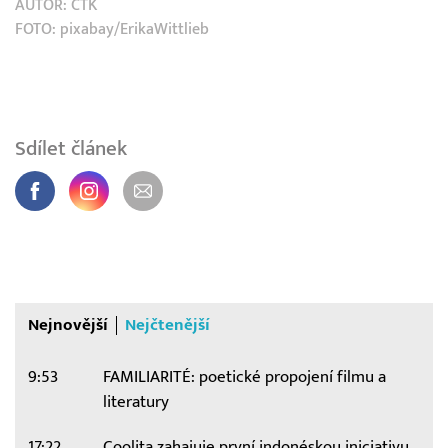
AUTOR:
ČTK
FOTO: pixabay/ErikaWittlieb
Sdílet článek
Nejnovější
Nejčtenější
9:53
FAMILIARITÉ: poetické propojení filmu a
literatury
17:22
Coolita zahajuje první indonéskou iniciativu