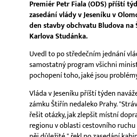
Premiér Petr Fiala (ODS) příští tý
zasedání vlády v Jeseníku v Olom
den stavby obchvatu Bludova na 
Karlova Studánka.
Uvedl to po středečním jednání vlá
samostatný program všichni ministři
pochopení toho, jaké jsou problém
Vláda v Jeseníku příští týden naváž
zámku Štiřín nedaleko Prahy. "Strá
řešit otázky, jak zlepšit místní dop
regionu v oblasti cestovního ruchu 
něj důležité," řekl po zasedání kabi