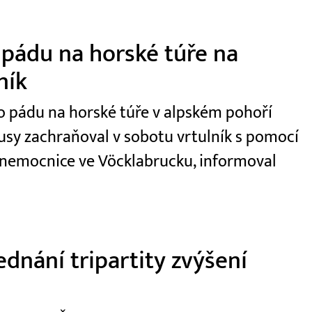
 pádu na horské túře na
ník
 po pádu na horské túře v alpském pohoří
usy zachraňoval v sobotu vrtulník s pomocí
 nemocnice ve Vöcklabrucku, informoval
dnání tripartity zvýšení