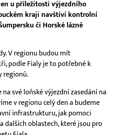
den u příležitosti výjezdního
ouckém kraji navštíví kontrolní
Šumpersku či Horské lázně
dy. V regionu budou mít
, podle Fialy je to potřebné k
y regionů.
e na své loňské výjezdní zasedání na
víme v regionu celý den a budeme
ravní infrastrukturu, jak pomoci
a dalších oblastech, které jsou pro
netu Fiala.