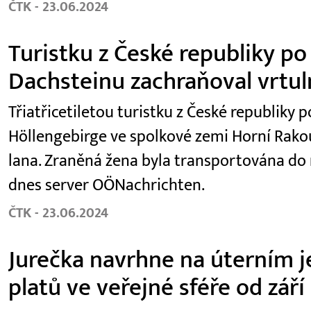
ČTK - 23.06.2024
Turistku z České republiky po
Dachsteinu zachraňoval vrtul
Třiatřicetiletou turistku z České republiky
Höllengebirge ve spolkové zemi Horní Rako
lana. Zraněná žena byla transportována do
dnes server OÖNachrichten.
ČTK - 23.06.2024
Jurečka navrhne na úterním je
platů ve veřejné sféře od září