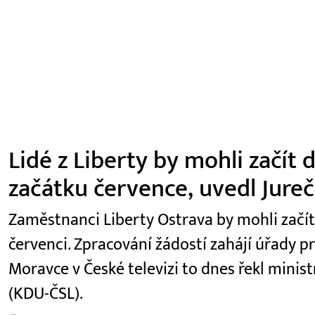
Lidé z Liberty by mohli začít
začátku července, uvedl Jure
Zaměstnanci Liberty Ostrava by mohli začí
červenci. Zpracování žádostí zahájí úřady p
Moravce v České televizi to dnes řekl minist
(KDU-ČSL).