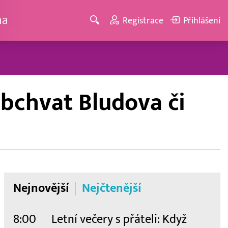
ma
Registrace
Přihlášení
obchvat Bludova či
Nejnovější
Nejčtenější
8:00
Letní večery s přáteli: Když