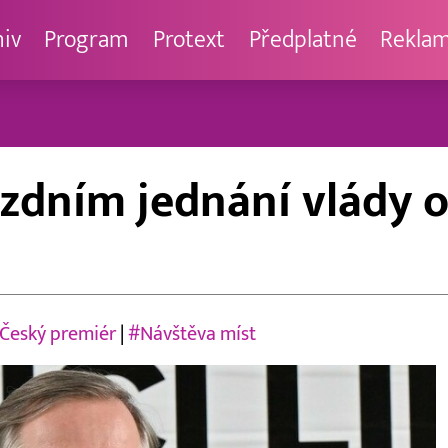
hiv
Program
Protext
Předplatné
Rekla
jezdním jednání vlády 
Český premiér
|
#Návštěva míst