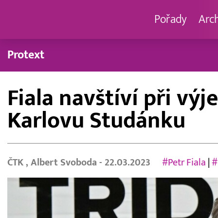
Pořady
Arc
Protext
Fiala navštíví při vý
Karlovu Studánku
ČTK
,
Albert Svoboda
- 22.03.2023
#Petr Fiala
|
#