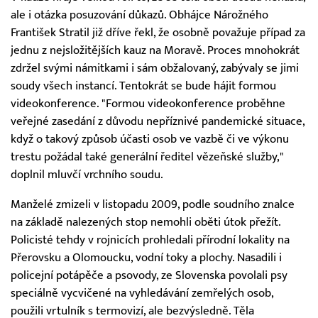
ale i otázka posuzování důkazů. Obhájce Nárožného
František Stratil již dříve řekl, že osobně považuje případ za
jednu z nejsložitějších kauz na Moravě. Proces mnohokrát
zdržel svými námitkami i sám obžalovaný, zabývaly se jimi
soudy všech instancí. Tentokrát se bude hájit formou
videokonference. "Formou videokonference proběhne
veřejné zasedání z důvodu nepříznivé pandemické situace,
když o takový způsob účasti osob ve vazbě či ve výkonu
trestu požádal také generální ředitel vězeňské služby,"
doplnil mluvčí vrchního soudu.
Manželé zmizeli v listopadu 2009, podle soudního znalce
na základě nalezených stop nemohli oběti útok přežít.
Policisté tehdy v rojnicích prohledali přírodní lokality na
Přerovsku a Olomoucku, vodní toky a plochy. Nasadili i
policejní potápěče a psovody, ze Slovenska povolali psy
speciálně vycvičené na vyhledávání zemřelých osob,
použili vrtulník s termovizí, ale bezvýsledně. Těla