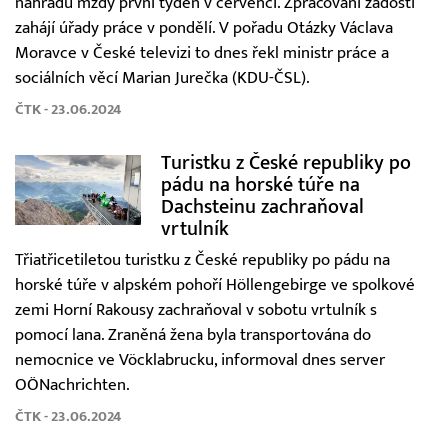
náhradu mzdy první týden v červenci. Zpracování žádostí
zahájí úřady práce v pondělí. V pořadu Otázky Václava
Moravce v České televizi to dnes řekl ministr práce a
sociálních věcí Marian Jurečka (KDU-ČSL).
ČTK - 23.06.2024
Turistku z České republiky po
pádu na horské túře na
Dachsteinu zachraňoval
vrtulník
Třiatřicetiletou turistku z České republiky po pádu na
horské túře v alpském pohoří Höllengebirge ve spolkové
zemi Horní Rakousy zachraňoval v sobotu vrtulník s
pomocí lana. Zraněná žena byla transportována do
nemocnice ve Vöcklabrucku, informoval dnes server
OÖNachrichten.
ČTK - 23.06.2024