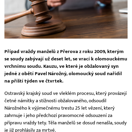
Případ vraždy manželů z Přerova z roku 2009, kterým
se soudy zabývají už deset let, se vrací k olomouckému
vrchnímu soudu. Kauzu, ve které je obžalovaný syn
jedné z obětí Pavel Nárožný, olomoucký soud nařídil
na příští týden ve čtvrtek.
Ostravský krajský soud ve vleklém procesu, který provázejí
četné námitky a stížnosti obžalovaného, odsoudil
Nárožného k výjimečnému trestu 25 let vězení, který
zahrnuje i jeho předchozí pravomocné odsouzení za
přípravu vraždy tety. Těla manželů se dosud nenašla, soudy
je již prohlásily za mrtvé.