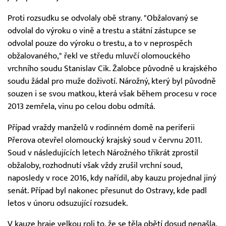
Proti rozsudku se odvolaly obě strany. "Obžalovaný se
odvolal do výroku o vině a trestu a státní zástupce se
odvolal pouze do výroku o trestu, a to v neprospěch
obžalovaného," řekl ve středu mluvčí olomouckého
vrchního soudu Stanislav Cik. Žalobce původně u krajského
soudu žádal pro muže doživotí. Nárožný, který byl původně
souzen i se svou matkou, která však během procesu v roce
2013 zemřela, vinu po celou dobu odmítá.
Případ vraždy manželů v rodinném domě na periferii
Přerova otevřel olomoucký krajský soud v červnu 2011.
Soud v následujících letech Nárožného třikrát zprostil
obžaloby, rozhodnutí však vždy zrušil vrchní soud,
naposledy v roce 2016, kdy nařídil, aby kauzu projednal jiný
senát. Případ byl nakonec přesunut do Ostravy, kde padl
letos v únoru odsuzující rozsudek.
V kauze hraje velkou roli to, že se těla obětí dosud nenašla,