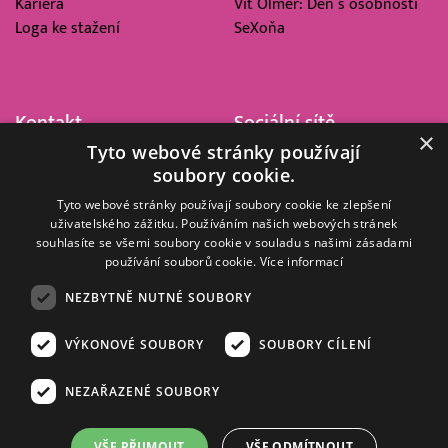
Kariéra
Vít Olmer: Den s osobností
Loga ke stažení
SeXoňa
Kontakt
Sociální sítě
×
Tyto webové stránky používají
Barrandov Televizní Studio,
soubory cookie.
a.s.
Kříženeckého nám. 322
Tyto webové stránky používají soubory cookie ke zlepšení
uživatelského zážitku. Používáním našich webových stránek
152 00 Praha 5
souhlasíte se všemi soubory cookie v souladu s našimi zásadami
IČ 416 93 311
používání souborů cookie.
Více informací
dotazy@barrandov.tv
NEZBYTNĚ NUTNÉ SOUBORY
VÝKONOVÉ SOUBORY
SOUBORY CÍLENÍ
© 2008–2026 EMPRESA MEDIA, a.s. Všechna práva vyhrazena.
Kompletní pravidla využívání obsahu webu
najdete ZDE
.
NEZAŘAZENÉ SOUBORY
Zásady ochrany osobních a dalších zpracovávaných údajů
.
Nastavení Cookies
.
Informace o měření sledovanosti videa ve video archivu
VŠE PŘIJMOUT
VŠE ODMÍTNOUT