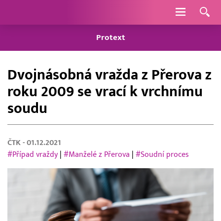
Navigace
Protext
Dvojnásobná vražda z Přerova z
roku 2009 se vrací k vrchnímu
soudu
ČTK
- 01.12.2021
#Případ vraždy
|
#Manželé z Přerova
|
#Soudní proces