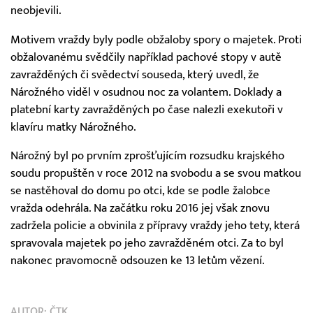
neobjevili.
Motivem vraždy byly podle obžaloby spory o majetek. Proti
obžalovanému svědčily například pachové stopy v autě
zavražděných či svědectví souseda, který uvedl, že
Nárožného viděl v osudnou noc za volantem. Doklady a
platební karty zavražděných po čase nalezli exekutoři v
klavíru matky Nárožného.
Nárožný byl po prvním zprošťujícím rozsudku krajského
soudu propuštěn v roce 2012 na svobodu a se svou matkou
se nastěhoval do domu po otci, kde se podle žalobce
vražda odehrála. Na začátku roku 2016 jej však znovu
zadržela policie a obvinila z přípravy vraždy jeho tety, která
spravovala majetek po jeho zavražděném otci. Za to byl
nakonec pravomocně odsouzen ke 13 letům vězení.
AUTOR:
ČTK