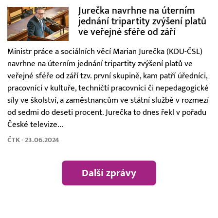
Jurečka navrhne na úterním
jednání tripartity zvýšení platů
ve veřejné sféře od září
Ministr práce a sociálních věcí Marian Jurečka (KDU-ČSL)
navrhne na úterním jednání tripartity zvýšení platů ve
veřejné sféře od září tzv. první skupině, kam patří úředníci,
pracovníci v kultuře, techničtí pracovníci či nepedagogické
síly ve školství, a zaměstnancům ve státní službě v rozmezí
od sedmi do deseti procent. Jurečka to dnes řekl v pořadu
České televize...
ČTK - 23.06.2024
Další zprávy