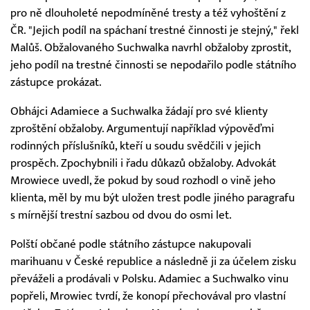
pro ně dlouholeté nepodmíněné tresty a též vyhoštění z
ČR. "Jejich podíl na spáchaní trestné činnosti je stejný," řekl
Malůš. Obžalovaného Suchwalka navrhl obžaloby zprostit,
jeho podíl na trestné činnosti se nepodařilo podle státního
zástupce prokázat.
Obhájci Adamiece a Suchwalka žádají pro své klienty
zproštění obžaloby. Argumentují například výpověďmi
rodinných příslušníků, kteří u soudu svědčili v jejich
prospěch. Zpochybnili i řadu důkazů obžaloby. Advokát
Mrowiece uvedl, že pokud by soud rozhodl o vině jeho
klienta, měl by mu být uložen trest podle jiného paragrafu
s mírnější trestní sazbou od dvou do osmi let.
Polští občané podle státního zástupce nakupovali
marihuanu v České republice a následně ji za účelem zisku
převáželi a prodávali v Polsku. Adamiec a Suchwalko vinu
popřeli, Mrowiec tvrdí, že konopí přechovával pro vlastní