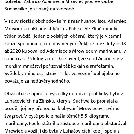
potřebu. Zatímco Adamiec a Mrowiec jsou ve vazbě,
Suchwalko je stíhaný na svobodě.
V souvislosti s obchodováním s marihuanou jsou Adamiec,
Mrowiec a další lidé stíháni i v Polsku. Ve Zlíně minulý
týden svědčil jeden z polských občanů, který je v tamní
kauze spolupracujícím obviněným. Řekl, že mezi lety 2018
až 2020 kupoval od Adamiece s Mrowiecem marihuanu, v
součtu asi 75 kilogramů. Dále uvedl, že si od Adamiece v
menším množství pořizoval též kokain a amfetamin.
Svědek v minulosti strávil 11 let ve vězení, obhajoba ho
považuje za nedůvěryhodného.
Obžaloba se opírá i o výsledky domovní prohlídky bytu v
Luhačovicích na Zlínsku, který si Suchwalko pronajal a
později jej prý přenechal k obývání Mrowiecovi, svému
švagrovi. V bytě policie našla téměř 5,5 kilogramu
marihuany. Podle státního zástupce marihuanu obstarával
Mrowiec a vozil ji do bytu v Luhačovicích, kde ji spolu s