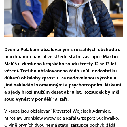
Dvěma Polákům obžalovaným z rozsáhlých obchodů s
marihuanou navrhl ve středu státní zástupce Martin
Malůš u zlínského krajského soudu tresty 12 až 13 let
vězení. Třetího obžalovaného žádá kvůli nedostatku
důkazů obžaloby zprostit. Za nedovolenou výrobu a
jiné nakládání s omamnými a psychotropními látkami
a s jedy hrozí mužům deset až 18 let. Rozsudek by měl
soud vynést v pondělí 13. září.
V kauze jsou obžalovaní Krzysztof Wojciech Adamiec,
Miroslaw Bronislaw Mrowiec a Rafal Grzegorz Suchwalko.
O vině prvních dvou nemá státní zástupce pochyb, žádá