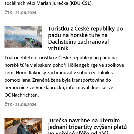
sociálních věcí Marian Jurečka (KDU-ČSL).
ČTK - 23.06.2024
Turistku z České republiky po
pádu na horské túře na
Dachsteinu zachraňoval
vrtulník
Třiatřicetiletou turistku z České republiky po pádu na
horské túře v alpském pohoří Höllengebirge ve spolkové
zemi Horní Rakousy zachraňoval v sobotu vrtulník s
pomocí lana. Zraněná žena byla transportována do
nemocnice ve Vöcklabrucku, informoval dnes server
OÖNachrichten.
ČTK - 23.06.2024
Jurečka navrhne na úterním
jednání tripartity zvýšení platů
ve veřejné sféře od září