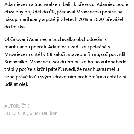
Adamiecem a Suchwalkem balili k převozu. Adamiec podle
obžaloby přijížděl do ČR, předával Mrowiecovi peníze na
nákup marihuany a poté ji v letech 2019 a 2020 převážel
do Polska.
Obžalovaní Adamiec a Suchwalko obchodování s
marihuanou popřeli. Adamiec uvedl, že společně s
Mrowiecem chtěl v ČR založit stavební firmu, což potvrdil i
Suchwalko. Mrowiec u soudu zmínil, že ho po autonehodě
trápily potíže s krční páteří. Uvedl, že marihuanu měl u
sebe právě kvůli svým zdravotním problémům a chtěl z ní
udělat olej.
AUTOR:
ČTK
FOTO:
ČTK
, Glück Dalibor