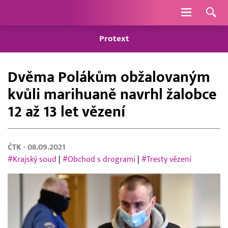
Navigace
Protext
Dvěma Polákům obžalovaným
kvůli marihuaně navrhl žalobce
12 až 13 let vězení
ČTK
- 08.09.2021
#Krajský soud
|
#Obchod s drogrami
|
#Tresty vězení