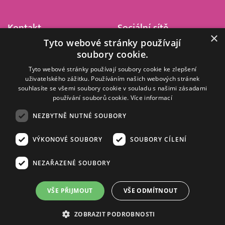
Kontakt
Sociální sítě
×
Tyto webové stránky používají
Barrandov Televizní Studio,
soubory cookie.
a.s.
Kříženeckého nám. 322
Tyto webové stránky používají soubory cookie ke zlepšení
uživatelského zážitku. Používáním našich webových stránek
152 00 Praha 5
souhlasíte se všemi soubory cookie v souladu s našimi zásadami
IČ 416 93 311
používání souborů cookie.
Více informací
dotazy@barrandov.tv
NEZBYTNĚ NUTNÉ SOUBORY
VÝKONOVÉ SOUBORY
SOUBORY CÍLENÍ
© 2008–2026 EMPRESA MEDIA, a.s. Všechna práva vyhrazena.
Kompletní pravidla využívání obsahu webu
najdete ZDE
.
NEZAŘAZENÉ SOUBORY
Zásady ochrany osobních a dalších zpracovávaných údajů
.
Nastavení Cookies
.
Informace o měření sledovanosti videa ve video archivu
VŠE PŘIJMOUT
VŠE ODMÍTNOUT
Nielsen Digital Measurement
. Využíváme grafické podklady z
depositphotos.com
.
ZOBRAZIT PODROBNOSTI