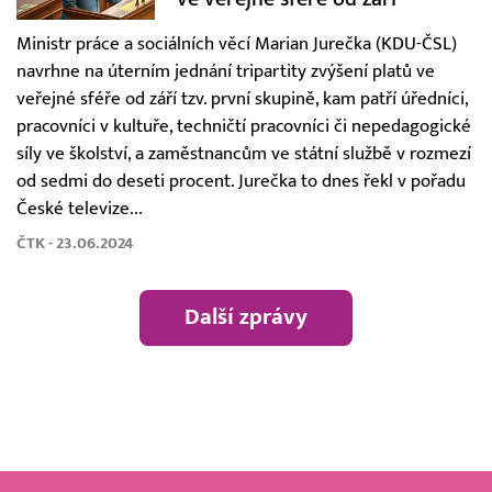
Ministr práce a sociálních věcí Marian Jurečka (KDU-ČSL)
navrhne na úterním jednání tripartity zvýšení platů ve
veřejné sféře od září tzv. první skupině, kam patří úředníci,
pracovníci v kultuře, techničtí pracovníci či nepedagogické
síly ve školství, a zaměstnancům ve státní službě v rozmezí
od sedmi do deseti procent. Jurečka to dnes řekl v pořadu
České televize...
ČTK - 23.06.2024
Další zprávy