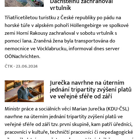
Dachsteinu zachraňoval
vrtulník
Třiatřicetiletou turistku z České republiky po pádu na
horské túře v alpském pohoří Höllengebirge ve spolkové
zemi Horní Rakousy zachraňoval v sobotu vrtulník s
pomocí lana. Zraněná žena byla transportována do
nemocnice ve Vöcklabrucku, informoval dnes server
OÖNachrichten.
ČTK - 23.06.2024
Jurečka navrhne na úterním
jednání tripartity zvýšení platů
ve veřejné sféře od září
Ministr práce a sociálních věcí Marian Jurečka (KDU-ČSL)
navrhne na úterním jednání tripartity zvýšení platů ve
veřejné sféře od září tzv. první skupině, kam patří úředníci,
pracovníci v kultuře, techničtí pracovníci či nepedagogické