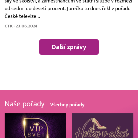
síly ve školství, a zaměstnancům ve státní službě v rozmezí
od sedmi do deseti procent. Jurečka to dnes řekl v pořadu
České televize...
ČTK - 23.06.2024
Další zprávy
Naše pořady
Všechny pořady