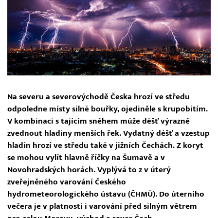
Na severu a severovýchodě Česka hrozí ve středu
odpoledne místy silné bouřky, ojediněle s krupobitím.
V kombinaci s tajícím sněhem může déšť výrazně
zvednout hladiny menších řek. Vydatný déšť a vzestup
hladin hrozí ve středu také v jižních Čechách. Z koryt
se mohou vylít hlavně říčky na Šumavě a v
Novohradských horách. Vyplývá to z v úterý
zveřejněného varování Českého
hydrometeorologického ústavu (ČHMÚ). Do úterního
večera je v platnosti i varování před silným větrem