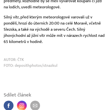
předměty. Rozhodně by se měli vyvarovat koupání či jízd
na lodích, uvedli meteorologové.
Silný vítr, před kterým meteorologové varovali už v
pondělí, hrozí do úterních 20:00 na celé Moravě, včetně
Slezska, a také na východě a severu Čech. Silný
jihovýchodní až jižní vítr může mít v nárazech rychlost nad
65 kilometrů v hodině.
AUTOR:
ČTK
FOTO: deposithphotos/stnazkul
Sdílet článek