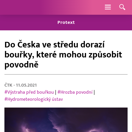
Navigace
Protext
Do Česka ve středu dorazí
bouřky, které mohou způsobit
povodně
ČTK
- 11.05.2021
#Výstraha před bouřkou
|
#Hrozba povodní
|
#Hydrometeorologický ústav