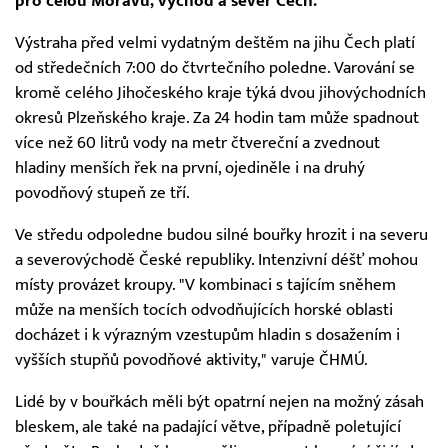
pro celou Moravu, východ a sever Čech.
Výstraha před velmi vydatným deštěm na jihu Čech platí
od středečních 7:00 do čtvrtečního poledne. Varování se
kromě celého Jihočeského kraje týká dvou jihovýchodních
okresů Plzeňského kraje. Za 24 hodin tam může spadnout
více než 60 litrů vody na metr čtvereční a zvednout
hladiny menších řek na první, ojediněle i na druhý
povodňový stupeň ze tří.
Ve středu odpoledne budou silné bouřky hrozit i na severu
a severovýchodě České republiky. Intenzivní déšť mohou
místy provázet kroupy. "V kombinaci s tajícím sněhem
může na menších tocích odvodňujících horské oblasti
docházet i k výrazným vzestupům hladin s dosažením i
vyšších stupňů povodňové aktivity," varuje ČHMÚ.
Lidé by v bouřkách měli být opatrní nejen na možný zásah
bleskem, ale také na padající větve, případně poletující