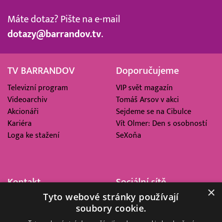
Máte dotaz? Pište na e-mail
dotazy@barrandov.tv
.
TV BARRANDOV
Doporučujeme
Televizní program
VIP svět magazín
Videoarchiv
Tomáš Arsov v akci
Akcionáři
Sejdeme se na Cibulce
Kariéra
Vít Olmer: Den s osobností
Loga ke stažení
SeXoňa
Kontakt
Sociální sítě
×
Tyto webové stránky používají
Barrandov Televizní Studio,
soubory cookie.
a.s.