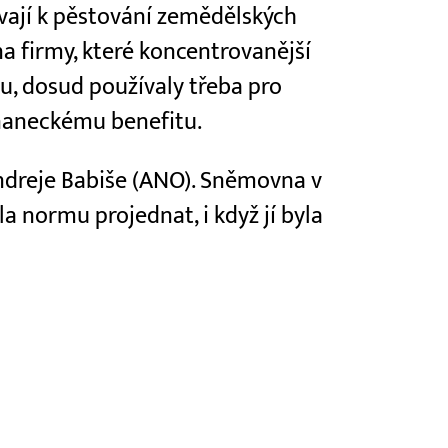
vají k pěstování zemědělských
a firmy, které koncentrovanější
ku, dosud používaly třeba pro
naneckému benefitu.
Andreje Babiše (ANO). Sněmovna v
a normu projednat, i když jí byla