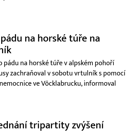
 pádu na horské túře na
ník
 po pádu na horské túře v alpském pohoří
usy zachraňoval v sobotu vrtulník s pomocí
 nemocnice ve Vöcklabrucku, informoval
dnání tripartity zvýšení