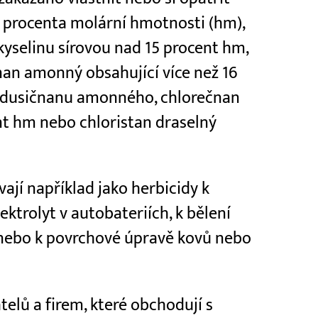
i procenta molární hmotnosti (hm),
kyselinu sírovou nad 15 procent hm,
nan amonný obsahující více než 16
z dusičnanu amonného, chlorečnan
t hm nebo chloristan draselný
ají například jako herbicidy k
lektrolyt v autobateriích, k bělení
 nebo k povrchové úpravě kovů nebo
lů a firem, které obchodují s