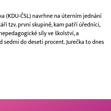
ečka (KDU-ČSL) navrhne na úterním jednání
áří tzv. první skupině, kam patří úředníci,
 nepedagogické síly ve školství, a
 sedmi do deseti procent. Jurečka to dnes