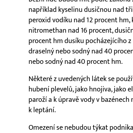
například kyselinu dusičnou nad tř
peroxid vodíku nad 12 procent hm, 
nitromethan nad 16 procent, dusič
procent hm dusíku pocházejícího 
draselný nebo sodný nad 40 procen
nebo sodný nad 40 procent hm.
Některé z uvedených látek se použív
hubení plevelů, jako hnojiva, jako e
paroží a k úpravě vody v bazénech
k leptání.
Omezení se nebudou týkat podnikate