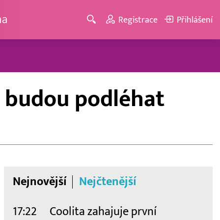
ma
Registrace
Přihlášení
y, budou podléhat
Nejnovější
Nejčtenější
17:22
Coolita zahajuje první