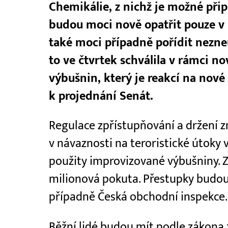
Chemikálie, z nichž je možné přip
budou moci nově opatřit pouze v 
také moci případně pořídit nezne
to ve čtvrtek schválila v rámci n
výbušnin, který je reakcí na nov
k projednání Senát.
Regulace zpřístupňování a držení zn
v návaznosti na teroristické útoky 
použity improvizované výbušniny. Z
milionová pokuta. Přestupky budou
případně Česká obchodní inspekce.
Běžní lidé budou mít podle zákona 