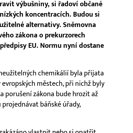
ravit výbušniny, si řadoví občané
nízkých koncentracích. Budou si
užitelné alternativy. Sněmovna
ového zákona o prekurzorech
é předpisy EU. Normu nyní dostane
eužitelných chemikálií byla přijata
v evropských městech, při nichž byly
a porušení zákona bude hrozit až
 projednávat báňské úřady,
zakázáno vlastnit nebo si opatřit