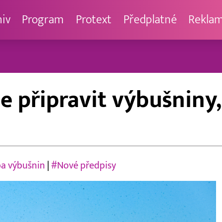
hiv
Program
Protext
Předplatné
Rekla
ze připravit výbušnin
a výbušnin
|
#Nové předpisy