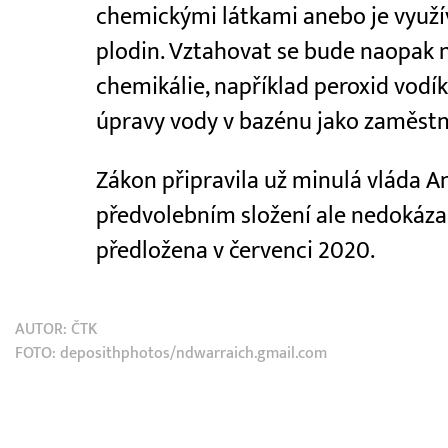
chemickými látkami anebo je využí
plodin. Vztahovat se bude naopak n
chemikálie, například peroxid vodí
úpravy vody v bazénu jako zaměst
Zákon připravila už minulá vláda 
předvolebním složení ale nedokázal
předložena v červenci 2020.
AUTOR:
ČTK
FOTO: deposithphotos/ndwarraich.gmail.com