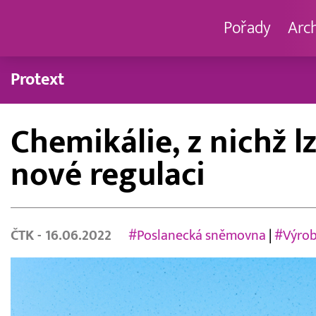
Pořady
Arc
Protext
Chemikálie, z nichž l
nové regulaci
ČTK
- 16.06.2022
#Poslanecká sněmovna
|
#Výrob