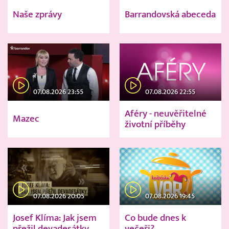
Naše zprávy
Barrandovská abeceda
07.08.2026 23:55
07.08.2026 22:55
Aféry - neuvěřitelné
Mazec
životní příběhy
07.08.2026 20:05
07.08.2026 19:45
Josef Klíma: Jak jsem
Co bude dnes k
přežil devadesátky
večeři?