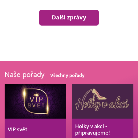
Další zprávy
Naše pořady
Všechny pořady
Holky v akci -
VIP svět
připravujeme!