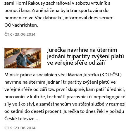
zemi Horní Rakousy zachraňoval v sobotu vrtulník s
pomocí lana. Zraněná žena byla transportována do
nemocnice ve Vöcklabrucku, informoval dnes server
OÖNachrichten.
ČTK - 23.06.2024
Jurečka navrhne na úterním
jednání tripartity zvýšení platů
ve veřejné sféře od září
Ministr práce a sociálních věcí Marian Jurečka (KDU-ČSL)
navrhne na úterním jednání tripartity zvýšení platů ve
veřejné sféře od září tzv. první skupině, kam patří úředníci,
pracovníci v kultuře, techničtí pracovníci či nepedagogické
síly ve školství, a zaměstnancům ve státní službě v rozmezí
od sedmi do deseti procent. Jurečka to dnes řekl v pořadu
České televize...
ČTK - 23.06.2024