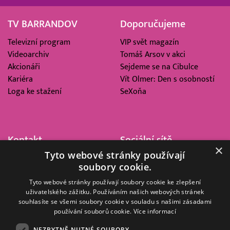
TV BARRANDOV
Doporučujeme
Televizní program
VIP svět magazín
Videoarchiv
Tomáš Arsov v akci
Akcionáři
Sejdeme se na Cibulce
Kariéra
Vít Olmer: Den s osobností
Loga ke stažení
SeXoňa
Kontakt
Sociální sítě
×
Tyto webové stránky používají
Barrandov Televizní Studio,
soubory cookie.
a.s.
Kříženeckého nám. 322
Tyto webové stránky používají soubory cookie ke zlepšení
uživatelského zážitku. Používáním našich webových stránek
152 00 Praha 5
souhlasíte se všemi soubory cookie v souladu s našimi zásadami
IČ 416 93 311
používání souborů cookie.
Více informací
dotazy@barrandov.tv
NEZBYTNĚ NUTNÉ SOUBORY