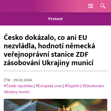
Navigace
Protext
Česko dokázalo, co ani EU
nezvládla, hodnotí německá
veřejnoprávní stanice ZDF
zásobování Ukrajiny municí
ČTK
- 29.02.2024
#Česká republika
|
#Evropská unie
|
#Úspěch
|
#Zásobování
Ukrajiny municí