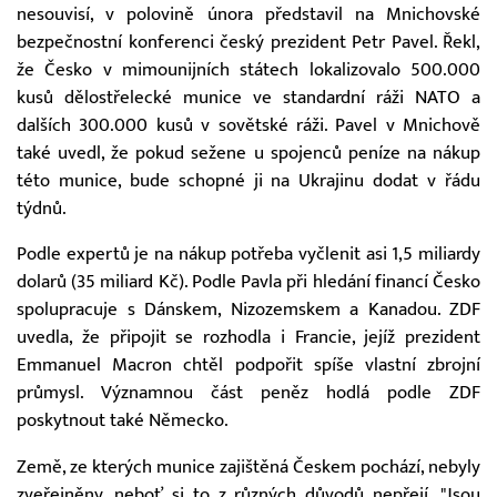
nesouvisí, v polovině února představil na Mnichovské
bezpečnostní konferenci český prezident Petr Pavel. Řekl,
že Česko v mimounijních státech lokalizovalo 500.000
kusů dělostřelecké munice ve standardní ráži NATO a
dalších 300.000 kusů v sovětské ráži. Pavel v Mnichově
také uvedl, že pokud sežene u spojenců peníze na nákup
této munice, bude schopné ji na Ukrajinu dodat v řádu
týdnů.
Podle expertů je na nákup potřeba vyčlenit asi 1,5 miliardy
dolarů (35 miliard Kč). Podle Pavla při hledání financí Česko
spolupracuje s Dánskem, Nizozemskem a Kanadou. ZDF
uvedla, že připojit se rozhodla i Francie, jejíž prezident
Emmanuel Macron chtěl podpořit spíše vlastní zbrojní
průmysl. Významnou část peněz hodlá podle ZDF
poskytnout také Německo.
Země, ze kterých munice zajištěná Českem pochází, nebyly
zveřejněny, neboť si to z různých důvodů nepřejí. "Jsou