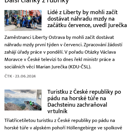
Další články z rubriky
Lidé z Liberty by mohli začít
dostávat náhradu mzdy na
začátku července, uvedl Jurečka
Zaměstnanci Liberty Ostrava by mohli začít dostávat
náhradu mzdy první týden v červenci. Zpracování žádostí
zahájí úřady práce v pondělí. V pořadu Otázky Václava
Moravce v České televizi to dnes řekl ministr práce a
sociálních věcí Marian Jurečka (KDU-ČSL).
ČTK - 23.06.2024
Turistku z České republiky po
pádu na horské túře na
Dachsteinu zachraňoval
vrtulník
Třiatřicetiletou turistku z České republiky po pádu na
horské túře v alpském pohoří Höllengebirge ve spolkové