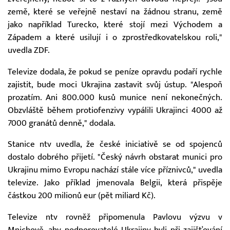
země, které se veřejně nestaví na žádnou stranu, země
jako například Turecko, které stojí mezi Východem a
Západem a které usilují i o zprostředkovatelskou roli,"
uvedla ZDF.
Televize dodala, že pokud se peníze opravdu podaří rychle
zajistit, bude moci Ukrajina zastavit svůj ústup. "Alespoň
prozatím. Ani 800.000 kusů munice není nekonečných.
Obzvláště během protiofenzivy vypálili Ukrajinci 4000 až
7000 granátů denně," dodala.
Stanice ntv uvedla, že české iniciativě se od spojenců
dostalo dobrého přijetí. "Český návrh obstarat munici pro
Ukrajinu mimo Evropu nachází stále více příznivců," uvedla
televize. Jako příklad jmenovala Belgii, která přispěje
částkou 200 milionů eur (pět miliard Kč).
Televize ntv rovněž připomenula Pavlovu výzvu v
Mnichově, aby podporovatelé Ukrajiny byli při zajišťování