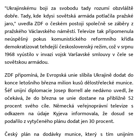
"Ukrajinskému boji za svobodu tady rozumí obzvláště
dobře. Tady, kde kdysi sovětská armáda potlačila pražské
jaro," uvedla ZDF o českém postoji společně se záběry z
pražského Václavského náměstí. Televize tak připomenula
neúspěšný pokus komunistického reformního křídla
demokratizovat tehdejší československý režim, což v srpnu
1968 vyústilo v invazi vojsk Varšavské smlouvy v čele se
sovětskou armádou.
ZDF připomíná, že Evropská unie slíbila Ukrajině dodat do
konce letošního března milion kusů dělostřelecké munice.
Šéf unijní diplomacie Josep Borrell ale nedávno uvedl, že
očekává, že do března se unie dostane na přibližně 52
procent svého cíle. Německá veřejnoprávní televize s
odkazem na údaje Kyjeva informovala, že dosud se
podařilo z vytyčeného plánu dodat jen 30 procent.
Český plán na dodávky munice, který s tím unijním