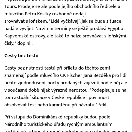
Tours. Prodeje se ale podle jejího obchodního ředitele a
mluvčího Petra Kostky rozhodně nedají
srovnávat s loňskem. "Lidé vyčkávají, jak se bude situace
nadále vyvíjet. Na zimní termíny se ještě prodává Egypt a
Kapverdské ostrovy, ale také to nelze srovnávat s loňskými
čísly," doplnil.
Cesty bez testů
Cesty bez nutnosti testů při příletu do těchto zemí
znamenají podle mluvčího CK Fischer Jana Bezděka pro lidi
určité zjednodušení, počty prodaných zájezdů podle něj ale
v současné době nijak výrazně nerostou. "Podepisuje se na
tom aktuální situace v České republice i povinnost
absolvovat test nebo karanténu při návratu," řekl.
Při vstupu do Dominikánské republiky budou podle
Národního turistického úřadu rychlým ambulantním
testům při vstupu do země podrobeni jen náhodně vybraní