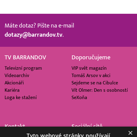
Máte dotaz? Pište na e-mail
dotazy@barrandov.tv
.
TV BARRANDOV
Doporučujeme
Televizní program
VIP svět magazín
Videoarchiv
Tomáš Arsov v akci
Akcionáři
Sejdeme se na Cibulce
Kariéra
Vít Olmer: Den s osobností
Loga ke stažení
SeXoňa
Kontakt
Sociální sítě
×
Tyto webové stránky používají
Barrandov Televizní Studio,