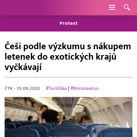
Navigace
Protext
Češi podle výzkumu s nákupem
letenek do exotických krajů
vyčkávají
ČTK
- 19.09.2020
#Turistika
|
#Koronavirus