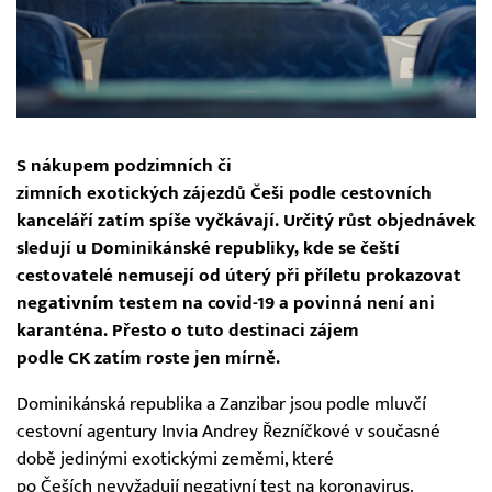
S nákupem podzimních či
zimních exotických zájezdů Češi podle cestovních
kanceláří zatím spíše vyčkávají. Určitý růst objednávek
sledují u Dominikánské republiky, kde se čeští
cestovatelé nemusejí od úterý při příletu prokazovat
negativním testem na covid-19 a povinná není ani
karanténa. Přesto o tuto destinaci zájem
podle CK zatím roste jen mírně.
Dominikánská republika a Zanzibar jsou podle mluvčí
cestovní agentury Invia Andrey Řezníčkové v současné
době jedinými exotickými zeměmi, které
po Češích nevyžadují negativní test na koronavirus.