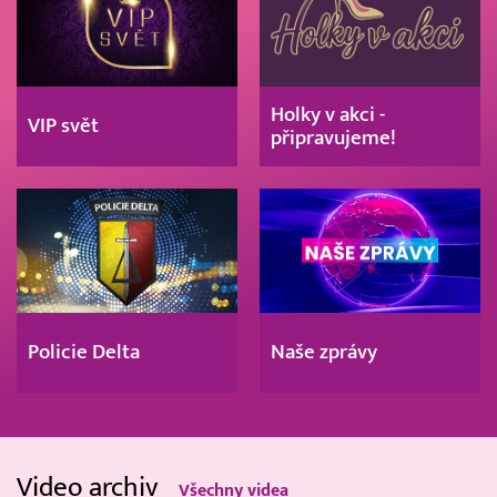
Holky v akci -
VIP svět
připravujeme!
Policie Delta
Naše zprávy
Video archiv
Všechny videa