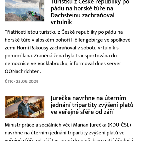
Turistku z České republiky po
pádu na horské túře na
Dachsteinu zachraňoval
vrtulník
Třiatřicetiletou turistku z České republiky po pádu na
horské túře v alpském pohoří Höllengebirge ve spolkové
zemi Horní Rakousy zachraňoval v sobotu vrtulník s
pomocí lana. Zraněná žena byla transportována do
nemocnice ve Vöcklabrucku, informoval dnes server
OÖNachrichten.
ČTK - 23.06.2024
Jurečka navrhne na úterním
jednání tripartity zvýšení platů
ve veřejné sféře od září
Ministr práce a sociálních věcí Marian Jurečka (KDU-ČSL)
navrhne na úterním jednání tripartity zvýšení platů ve
veřejné sféře od září tzv. první skupině, kam patří úředníci,