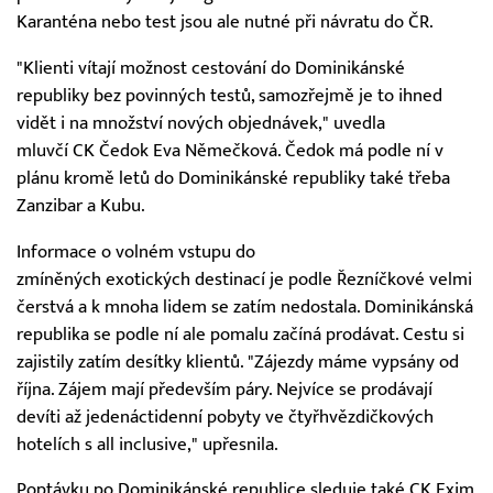
Karanténa nebo test jsou ale nutné při návratu do ČR.
"Klienti vítají možnost cestování do Dominikánské
republiky bez povinných testů, samozřejmě je to ihned
vidět i na množství nových objednávek," uvedla
mluvčí CK Čedok Eva Němečková. Čedok má podle ní v
plánu kromě letů do Dominikánské republiky také třeba
Zanzibar a Kubu.
Informace o volném vstupu do
zmíněných exotických destinací je podle Řezníčkové velmi
čerstvá a k mnoha lidem se zatím nedostala. Dominikánská
republika se podle ní ale pomalu začíná prodávat. Cestu si
zajistily zatím desítky klientů. "Zájezdy máme vypsány od
října. Zájem mají především páry. Nejvíce se prodávají
devíti až jedenáctidenní pobyty ve čtyřhvězdičkových
hotelích s all inclusive," upřesnila.
Poptávku po Dominikánské republice sleduje také CK Exim