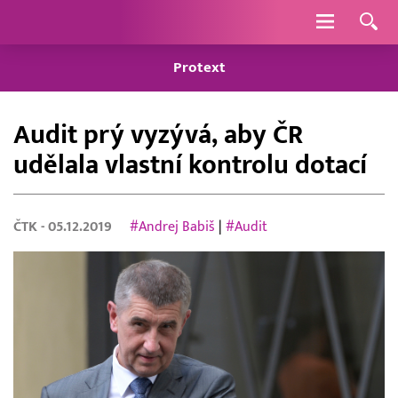
Navigace
Protext
Audit prý vyzývá, aby ČR
udělala vlastní kontrolu dotací
ČTK
- 05.12.2019
#Andrej Babiš
|
#Audit