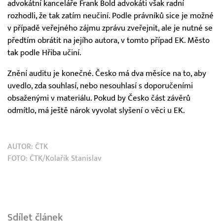
advokátní kanceláře Frank Bold advokáti však radní
rozhodli, že tak zatím neučiní. Podle právníků sice je možné
v případě veřejného zájmu zprávu zveřejnit, ale je nutné se
předtím obrátit na jejího autora, v tomto případ EK. Město
tak podle Hřiba učiní.
Znění auditu je konečné. Česko má dva měsíce na to, aby
uvedlo, zda souhlasí, nebo nesouhlasí s doporučeními
obsaženými v materiálu. Pokud by Česko část závěrů
odmítlo, má ještě nárok vyvolat slyšení o věci u EK.
AUTOR:
ČTK
FOTO: ČTK/Kolařík Stanislav
Sdílet článek