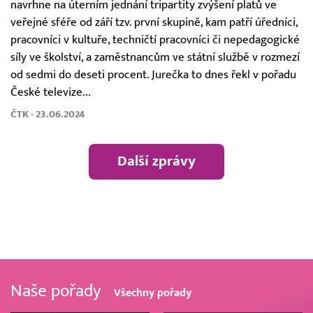
navrhne na úterním jednání tripartity zvýšení platů ve
veřejné sféře od září tzv. první skupině, kam patří úředníci,
pracovníci v kultuře, techničtí pracovníci či nepedagogické
síly ve školství, a zaměstnancům ve státní službě v rozmezí
od sedmi do deseti procent. Jurečka to dnes řekl v pořadu
České televize...
ČTK - 23.06.2024
Další zprávy
Naše pořady
Všechny pořady