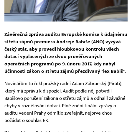
Závěrečná zpráva auditu Evropské komise k údajnému
střetu zájmů premiéra Andreje Babiše (ANO) vyzývá
český stát, aby provedl hloubkovou kontrolu všech
dotací vyplacených ze dvou prověřovaných
operačních programů po 9. únoru 2017, kdy nabyl
účinnosti zákon o střetu zájmů přezdívaný "lex Babiš".
Novinářům to řekl pražský radní Adam Zábranský (Piráti),
který má zprávu k dispozici. Audit podle něj potvrdil
Babišovo porušení zákona o střetu zájmů a odhalil závažné
chyby v rozdělování dotací. Plné znění finální zprávy o
auditu vedení Prahy odmítlo zveřejnit, nejprve chce
požádat o souhlas EK.