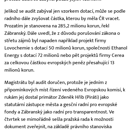
Jelikož se audit zabýval jen vzorkem dotací, může se podle
radního dále zvyšovat částka, kterou by měla ČR vracet.
Prozatím je stanovena na 285,2 milionu korun, řekl
Zábranský. Dále uvedl, že z důvodu porušování zákona o
střetu zájmů byl napaden například projekt firmy
Lovochemie s dotací 50 milionů korun, společnosti Ethanol
Energy s dotací 72 milionů nebo pět projektů firmy Cerea
za celkovou částkou evropských peněz přesahující 13
milionů korun.
Magistrátu byl audit doručen, protože je jedním z
připomínkových míst řízení vedeného Evropskou komisí, k
rukám jej dostal primátor Zdeněk Hřib (Piráti) jako
statutární zástupce města a gesční radní pro evropské
fondy a Zábranský jako radní pro transparentnost. Ve
čtvrtek se mimořádně sešla pražská rada k možnosti
dokument zveřejnit, na základě právního stanoviska