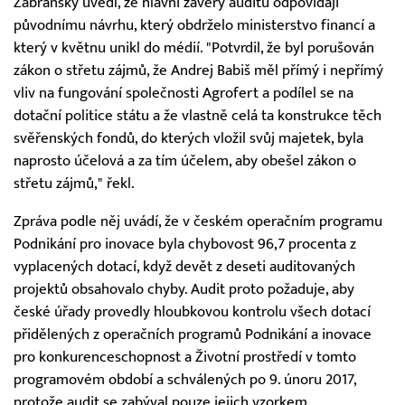
Zábranský uvedl, že hlavní závěry auditu odpovídají
původnímu návrhu, který obdrželo ministerstvo financí a
který v květnu unikl do médií. "Potvrdil, že byl porušován
zákon o střetu zájmů, že Andrej Babiš měl přímý i nepřímý
vliv na fungování společnosti Agrofert a podílel se na
dotační politice státu a že vlastně celá ta konstrukce těch
svěřenských fondů, do kterých vložil svůj majetek, byla
naprosto účelová a za tím účelem, aby obešel zákon o
střetu zájmů," řekl.
Zpráva podle něj uvádí, že v českém operačním programu
Podnikání pro inovace byla chybovost 96,7 procenta z
vyplacených dotací, když devět z deseti auditovaných
projektů obsahovalo chyby. Audit proto požaduje, aby
české úřady provedly hloubkovou kontrolu všech dotací
přidělených z operačních programů Podnikání a inovace
pro konkurenceschopnost a Životní prostředí v tomto
programovém období a schválených po 9. únoru 2017,
protože audit se zabýval pouze jejich vzorkem.