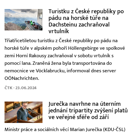
Turistku z České republiky po
pádu na horské túře na
Dachsteinu zachraňoval
vrtulník
Třiatřicetiletou turistku z České republiky po pádu na
horské túře v alpském pohoří Höllengebirge ve spolkové
zemi Horní Rakousy zachraňoval v sobotu vrtulník s
pomocí lana. Zraněná žena byla transportována do
nemocnice ve Vöcklabrucku, informoval dnes server
OÖNachrichten.
ČTK - 23.06.2024
Jurečka navrhne na úterním
jednání tripartity zvýšení platů
ve veřejné sféře od září
Ministr práce a sociálních věcí Marian Jurečka (KDU-ČSL)