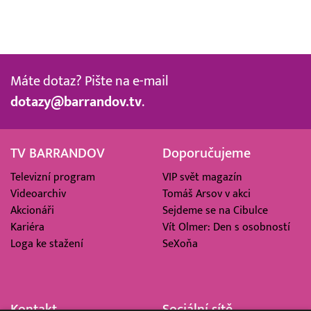
Máte dotaz? Pište na e-mail
dotazy@barrandov.tv
.
TV BARRANDOV
Doporučujeme
Televizní program
VIP svět magazín
Videoarchiv
Tomáš Arsov v akci
Akcionáři
Sejdeme se na Cibulce
Kariéra
Vít Olmer: Den s osobností
Loga ke stažení
SeXoňa
Kontakt
Sociální sítě