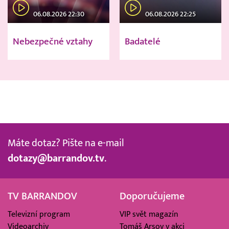
06.08.2026 22:30
06.08.2026 22:25
Nebezpečné vztahy
Badatelé
Máte dotaz? Pište na e-mail
dotazy@barrandov.tv
.
TV BARRANDOV
Doporučujeme
Televizní program
VIP svět magazín
Videoarchiv
Tomáš Arsov v akci