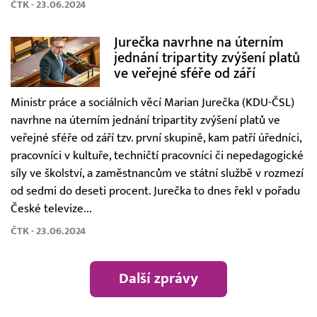
ČTK - 23.06.2024
Jurečka navrhne na úterním
jednání tripartity zvýšení platů
ve veřejné sféře od září
Ministr práce a sociálních věcí Marian Jurečka (KDU-ČSL)
navrhne na úterním jednání tripartity zvýšení platů ve
veřejné sféře od září tzv. první skupině, kam patří úředníci,
pracovníci v kultuře, techničtí pracovníci či nepedagogické
síly ve školství, a zaměstnancům ve státní službě v rozmezí
od sedmi do deseti procent. Jurečka to dnes řekl v pořadu
České televize...
ČTK - 23.06.2024
Další zprávy