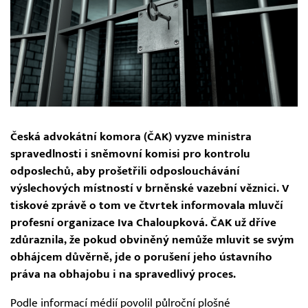
Česká advokátní komora (ČAK) vyzve ministra
spravedlnosti i sněmovní komisi pro kontrolu
odposlechů, aby prošetřili odposlouchávání
výslechových místností v brněnské vazební věznici. V
tiskové zprávě o tom ve čtvrtek informovala mluvčí
profesní organizace Iva Chaloupková. ČAK už dříve
zdůraznila, že pokud obviněný nemůže mluvit se svým
obhájcem důvěrně, jde o porušení jeho ústavního
práva na obhajobu i na spravedlivý proces.
Podle informací médií povolil půlroční plošné