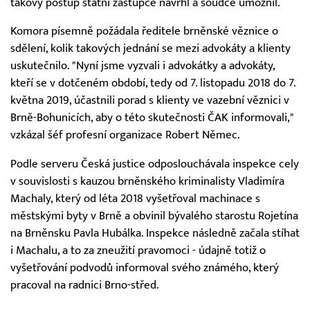
takový postup státní zástupce navrhl a soudce umožnil.
Komora písemně požádala ředitele brněnské věznice o
sdělení, kolik takových jednání se mezi advokáty a klienty
uskutečnilo. "Nyní jsme vyzvali i advokátky a advokáty,
kteří se v dotčeném období, tedy od 7. listopadu 2018 do 7.
května 2019, účastnili porad s klienty ve vazební věznici v
Brně-Bohunicích, aby o této skutečnosti ČAK informovali,"
vzkázal šéf profesní organizace Robert Němec.
Podle serveru Česká justice odposlouchávala inspekce cely
v souvislosti s kauzou brněnského kriminalisty Vladimíra
Machaly, který od léta 2018 vyšetřoval machinace s
městskými byty v Brně a obvinil bývalého starostu Rojetína
na Brněnsku Pavla Hubálka. Inspekce následně začala stíhat
i Machalu, a to za zneužití pravomoci - údajně totiž o
vyšetřování podvodů informoval svého známého, který
pracoval na radnici Brno-střed.