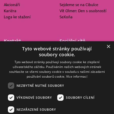
Akcionáři
Sejdeme se na Cibulce
Kariéra
Vít Olmer: Den s osobností
Loga ke stažení
SeXoňa
Kontakt
Sociální sítě
×
Tyto webové stránky používají
Barrandov Televizní Studio,
soubory cookie.
a.s.
Kříženeckého nám. 322
Tyto webové stránky používají soubory cookie ke zlepšení
uživatelského zážitku. Používáním našich webových stránek
152 00 Praha 5
souhlasíte se všemi soubory cookie v souladu s našimi zásadami
IČ 416 93 311
používání souborů cookie.
Více informací
dotazy@barrandov.tv
NEZBYTNĚ NUTNÉ SOUBORY
VÝKONOVÉ SOUBORY
SOUBORY CÍLENÍ
© 2008–2026 EMPRESA MEDIA, a.s. Všechna práva vyhrazena.
Kompletní pravidla využívání obsahu webu
najdete ZDE
.
NEZAŘAZENÉ SOUBORY
Zásady ochrany osobních a dalších zpracovávaných údajů
.