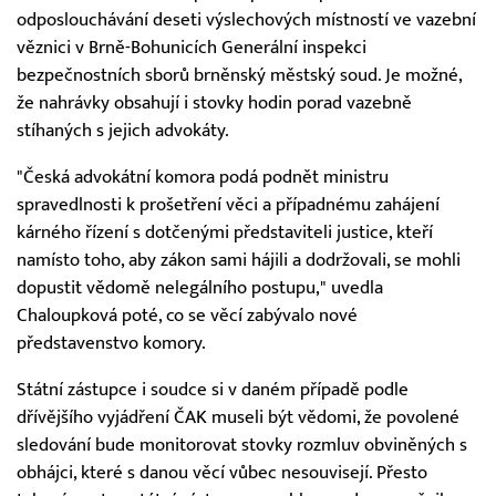
odposlouchávání deseti výslechových místností ve vazební
věznici v Brně-Bohunicích Generální inspekci
bezpečnostních sborů brněnský městský soud. Je možné,
že nahrávky obsahují i stovky hodin porad vazebně
stíhaných s jejich advokáty.
"Česká advokátní komora podá podnět ministru
spravedlnosti k prošetření věci a případnému zahájení
kárného řízení s dotčenými představiteli justice, kteří
namísto toho, aby zákon sami hájili a dodržovali, se mohli
dopustit vědomě nelegálního postupu," uvedla
Chaloupková poté, co se věcí zabývalo nové
představenstvo komory.
Státní zástupce i soudce si v daném případě podle
dřívějšího vyjádření ČAK museli být vědomi, že povolené
sledování bude monitorovat stovky rozmluv obviněných s
obhájci, které s danou věcí vůbec nesouvisejí. Přesto