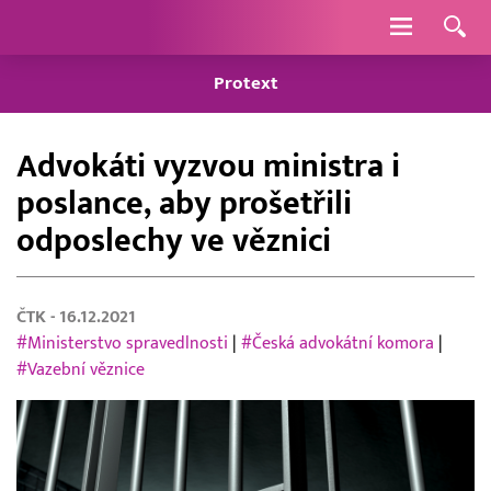
Navigace
Protext
Advokáti vyzvou ministra i
poslance, aby prošetřili
odposlechy ve věznici
ČTK
- 16.12.2021
#Ministerstvo spravedlnosti
|
#Česká advokátní komora
|
#Vazební věznice