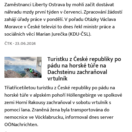
Zaměstnanci Liberty Ostrava by mohli začít dostávat
náhradu mzdy první týden v červenci. Zpracování žádostí
zahájí úřady práce v pondělí. V pořadu Otázky Václava
Moravce v České televizi to dnes řekl ministr práce a
sociálních věcí Marian Jurečka (KDU-ČSL).
ČTK - 23.06.2024
Turistku z České republiky po
pádu na horské túře na
Dachsteinu zachraňoval
vrtulník
Třiatřicetiletou turistku z České republiky po pádu na
horské túře v alpském pohoří Höllengebirge ve spolkové
zemi Horní Rakousy zachraňoval v sobotu vrtulník s
pomocí lana. Zraněná žena byla transportována do
nemocnice ve Vöcklabrucku, informoval dnes server
OÖNachrichten.