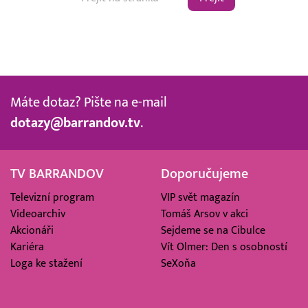
Máte dotaz? Pište na e-mail
dotazy@barrandov.tv
.
TV BARRANDOV
Doporučujeme
Televizní program
VIP svět magazín
Videoarchiv
Tomáš Arsov v akci
Akcionáři
Sejdeme se na Cibulce
Kariéra
Vít Olmer: Den s osobností
Loga ke stažení
SeXoňa