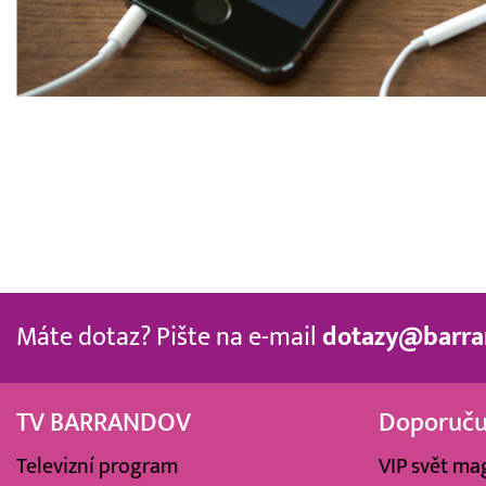
Máte dotaz? Pište na e-mail
dotazy@barra
TV BARRANDOV
Doporuč
Televizní program
VIP svět ma