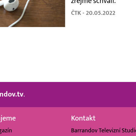
zřejmě schválí.
ČTK - 20.05.2022
ndov.tv
.
ujeme
Kontakt
gazín
Barrandov Televizní Studio