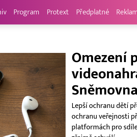
hiv
Program
Protext
Předplatné
Rekla
Omezení p
videonahr
Sněmovna 
Lepší ochranu dětí 
ochranu veřejnosti př
platformách pro sdí