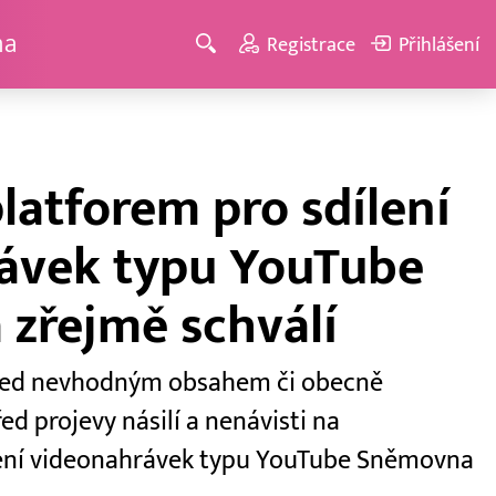
ma
Registrace
Přihlášení
latforem pro sdílení
ávek typu YouTube
zřejmě schválí
před nevhodným obsahem či obecně
ed projevy násilí a nenávisti na
lení videonahrávek typu YouTube Sněmovna