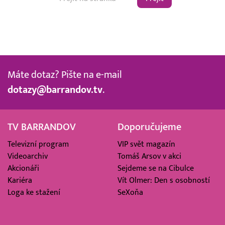
Máte dotaz? Pište na e-mail
dotazy@barrandov.tv
.
TV BARRANDOV
Doporučujeme
Televizní program
VIP svět magazín
Videoarchiv
Tomáš Arsov v akci
Akcionáři
Sejdeme se na Cibulce
Kariéra
Vít Olmer: Den s osobností
Loga ke stažení
SeXoňa