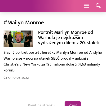
Navigace
#Mailyn Monroe
Portrét Marilyn Monroe od
Warhola je nejdražším
vydraženým dílem z 20. století
Slavný portrét portrét herečky Marilyn Monroe od Andyho
Warhola se v noci na úterek SELČ prodal v aukční síni
Christie's v New Yorku za 195 milionů dolarů (4,63 miliardy
korun).
ČTK - 10.05.2022
Přejít