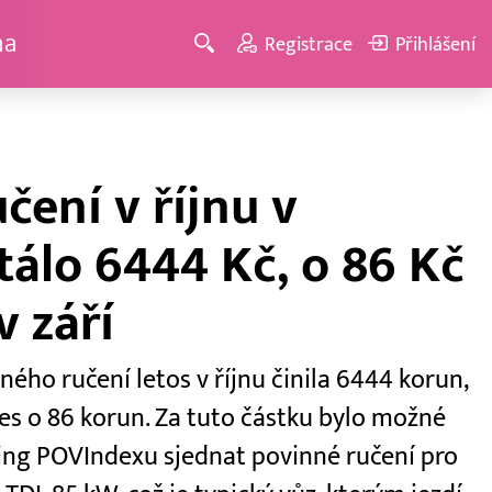
ma
Registrace
Přihlášení
čení v říjnu v
álo 6444 Kč, o 86 Kč
 září
ho ručení letos v říjnu činila 6444 korun,
kles o 86 korun. Za tuto částku bylo možné
ing POVIndexu sjednat povinné ručení pro