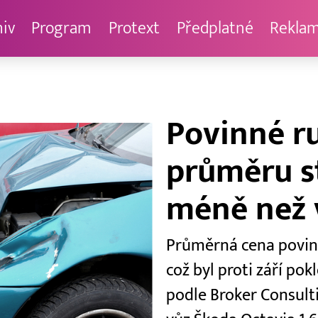
hiv
Program
Protext
Předplatné
Rekla
Povinné ru
průměru st
méně než v
Průměrná cena povinné
což byl proti září po
podle Broker Consult