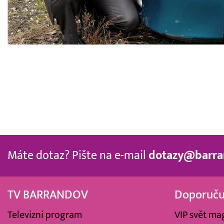
Máte dotaz? Pište na e-mail
dotazy@barra
TV BARRANDOV
Doporuč
Televizní program
VIP svět ma