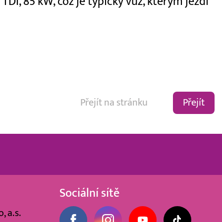
TDI, 85 kW, což je typický vůz, kterým jezdí
Přejít
Sociální sítě
, a.s.