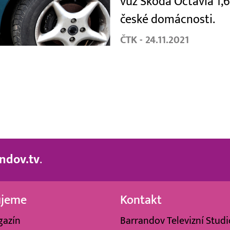
vůz Škoda Octavia 1,6 
české domácnosti.
ČTK - 24.11.2021
ndov.tv
.
ujeme
Kontakt
gazín
Barrandov Televizní Studio