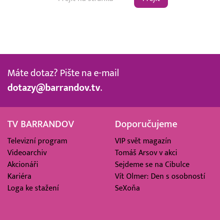
Máte dotaz? Pište na e-mail
dotazy@barrandov.tv
.
TV BARRANDOV
Doporučujeme
Televizní program
VIP svět magazín
Videoarchiv
Tomáš Arsov v akci
Akcionáři
Sejdeme se na Cibulce
Kariéra
Vít Olmer: Den s osobností
Loga ke stažení
SeXoňa