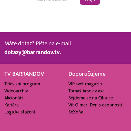
Máte dotaz? Pište na e-mail
dotazy@barrandov.tv
.
TV BARRANDOV
Doporučujeme
Televizní program
VIP svět magazín
Videoarchiv
Tomáš Arsov v akci
Akcionáři
Sejdeme se na Cibulce
Kariéra
Vít Olmer: Den s osobností
Loga ke stažení
SeXoňa