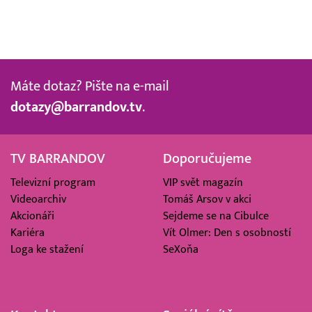
Máte dotaz? Pište na e-mail
dotazy@barrandov.tv
.
TV BARRANDOV
Doporučujeme
Televizní program
VIP svět magazín
Videoarchiv
Tomáš Arsov v akci
Akcionáři
Sejdeme se na Cibulce
Kariéra
Vít Olmer: Den s osobností
Loga ke stažení
SeXoňa