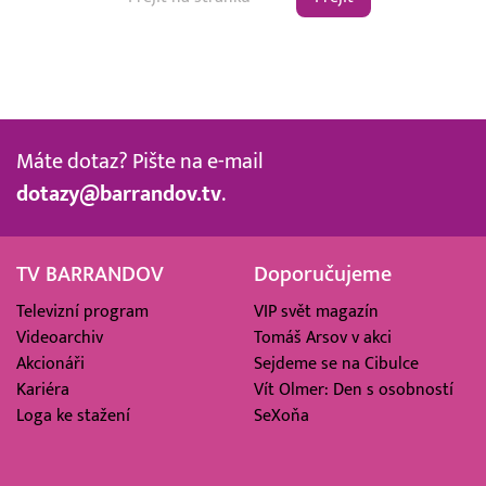
Máte dotaz? Pište na e-mail
dotazy@barrandov.tv
.
TV BARRANDOV
Doporučujeme
Televizní program
VIP svět magazín
Videoarchiv
Tomáš Arsov v akci
Akcionáři
Sejdeme se na Cibulce
Kariéra
Vít Olmer: Den s osobností
Loga ke stažení
SeXoňa