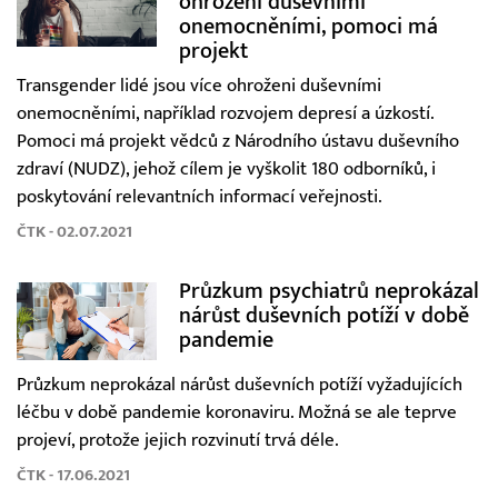
ohroženi duševními
onemocněními, pomoci má
projekt
Transgender lidé jsou více ohroženi duševními
onemocněními, například rozvojem depresí a úzkostí.
Pomoci má projekt vědců z Národního ústavu duševního
zdraví (NUDZ), jehož cílem je vyškolit 180 odborníků, i
poskytování relevantních informací veřejnosti.
ČTK - 02.07.2021
Průzkum psychiatrů neprokázal
nárůst duševních potíží v době
pandemie
Průzkum neprokázal nárůst duševních potíží vyžadujících
léčbu v době pandemie koronaviru. Možná se ale teprve
projeví, protože jejich rozvinutí trvá déle.
ČTK - 17.06.2021