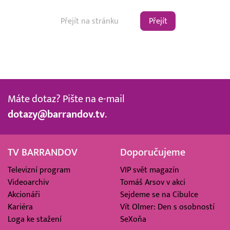
Přejít
Máte dotaz? Pište na e-mail
dotazy@barrandov.tv
.
TV BARRANDOV
Doporučujeme
Televizní program
VIP svět magazín
Videoarchiv
Tomáš Arsov v akci
Akcionáři
Sejdeme se na Cibulce
Kariéra
Vít Olmer: Den s osobností
Loga ke stažení
SeXoňa