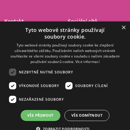
Kontakt
Sociální sítě
×
Tyto webové stránky používají
Barrandov Televizní Studio,
soubory cookie.
a.s.
Kříženeckého nám. 322
Tyto webové stránky používají soubory cookie ke zlepšení
uživatelského zážitku. Používáním našich webových stránek
152 00 Praha 5
souhlasíte se všemi soubory cookie v souladu s našimi zásadami
IČ 416 93 311
používání souborů cookie.
Více informací
dotazy@barrandov.tv
NEZBYTNĚ NUTNÉ SOUBORY
VÝKONOVÉ SOUBORY
SOUBORY CÍLENÍ
© 2008–2026 EMPRESA MEDIA, a.s. Všechna práva vyhrazena.
Kompletní pravidla využívání obsahu webu
najdete ZDE
.
NEZAŘAZENÉ SOUBORY
Zásady ochrany osobních a dalších zpracovávaných údajů
.
Nastavení Cookies
.
Informace o měření sledovanosti videa ve video archivu
VŠE PŘIJMOUT
VŠE ODMÍTNOUT
Nielsen Digital Measurement
. Využíváme grafické podklady z
depositphotos.com
.
ZOBRAZIT PODROBNOSTI