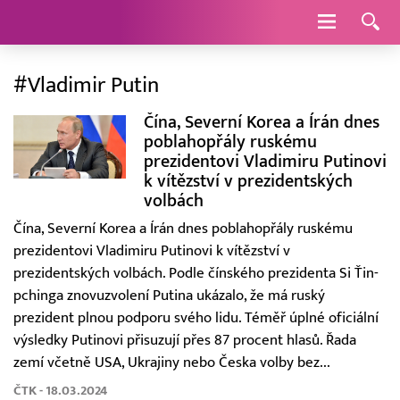
Navigace
#Vladimir Putin
Čína, Severní Korea a Írán dnes
poblahopřály ruskému
prezidentovi Vladimiru Putinovi
k vítězství v prezidentských
volbách
Čína, Severní Korea a Írán dnes poblahopřály ruskému
prezidentovi Vladimiru Putinovi k vítězství v
prezidentských volbách. Podle čínského prezidenta Si Ťin-
pchinga znovuzvolení Putina ukázalo, že má ruský
prezident plnou podporu svého lidu. Téměř úplné oficiální
výsledky Putinovi přisuzují přes 87 procent hlasů. Řada
zemí včetně USA, Ukrajiny nebo Česka volby bez...
ČTK - 18.03.2024