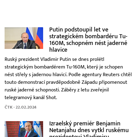
Putin podstoupil let ve
strategickém bombardéru Tu-
160M, schopném nést jaderné
hlavice
Ruský prezident Vladimir Putin se dnes prolétl
strategickým bombardérem Tu-160M, který je schopen
nést střely s jadernou hlavicí. Podle agentury Reuters chtěl
touto demonstrací pravděpodobně Západu připomenout
ruské jaderné schopnosti. Záběry z letu zveřejnil
telegramový kanál Shot.
ČTK - 22.02.2024
Izraelský premiér Benjamin
Netanjahu dnes vytkl ruskému
prezidentovi Vladimiru