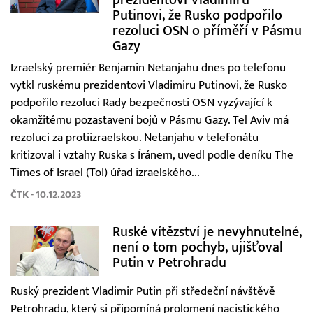
Putinovi, že Rusko podpořilo
rezoluci OSN o příměří v Pásmu
Gazy
Izraelský premiér Benjamin Netanjahu dnes po telefonu
vytkl ruskému prezidentovi Vladimiru Putinovi, že Rusko
podpořilo rezoluci Rady bezpečnosti OSN vyzývající k
okamžitému pozastavení bojů v Pásmu Gazy. Tel Aviv má
rezoluci za protiizraelskou. Netanjahu v telefonátu
kritizoval i vztahy Ruska s Íránem, uvedl podle deníku The
Times of Israel (ToI) úřad izraelského...
ČTK - 10.12.2023
Ruské vítězství je nevyhnutelné,
není o tom pochyb, ujišťoval
Putin v Petrohradu
Ruský prezident Vladimir Putin při středeční návštěvě
Petrohradu, který si připomíná prolomení nacistického