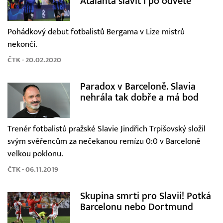
Atalanta slavit i po odvetě
Pohádkový debut fotbalistů Bergama v Lize mistrů
nekončí.
ČTK - 20.02.2020
Paradox v Barceloně. Slavia
nehrála tak dobře a má bod
Trenér fotbalistů pražské Slavie Jindřich Trpišovský složil
svým svěřencům za nečekanou remízu 0:0 v Barceloně
velkou poklonu.
ČTK - 06.11.2019
Skupina smrti pro Slavii! Potká
Barcelonu nebo Dortmund