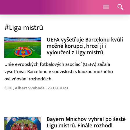
Navigace
#Liga mistrů
UEFA vyšetřuje Barcelonu kvůli
možné korupci, hrozí jí i
vyloučení z Ligy mistrů
Unie evropských fotbalových asociací (UEFA) začala
vyšetřovat Barcelonu v souvislosti s kauzou možného
ovlivňování rozhodčích.
ČTK , Albert Svoboda - 23.03.2023
Bayern Mnichov vyhrál po šesté
Ligu mistrů. Finále rozhodl