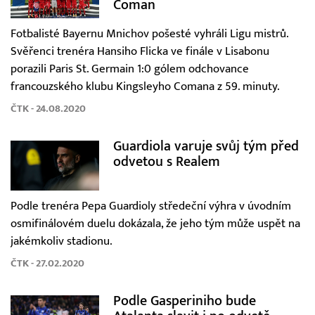
Coman
Fotbalisté Bayernu Mnichov pošesté vyhráli Ligu mistrů.
Svěřenci trenéra Hansiho Flicka ve finále v Lisabonu
porazili Paris St. Germain 1:0 gólem odchovance
francouzského klubu Kingsleyho Comana z 59. minuty.
ČTK - 24.08.2020
Guardiola varuje svůj tým před
odvetou s Realem
Podle trenéra Pepa Guardioly středeční výhra v úvodním
osmifinálovém duelu dokázala, že jeho tým může uspět na
jakémkoliv stadionu.
ČTK - 27.02.2020
Podle Gasperiniho bude