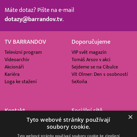
Máte dotaz? Pište na e-mail
dotazy@barrandov.tv
.
TV BARRANDOV
Doporučujeme
Televizní program
VIP svět magazín
Videoarchiv
Tomáš Arsov v akci
Akcionáři
Sejdeme se na Cibulce
Kariéra
Vít Olmer: Den s osobností
Loga ke stažení
SeXoňa
Kontakt
Sociální sítě
×
Tyto webové stránky používají
Barrandov Televizní Studio,
soubory cookie.
a.s.
Kříženeckého nám. 322
Tyto webové stránky používají soubory cookie ke zlepšení