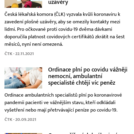
uzávěry
Česká lékařská komora (ČLK) vyzvala kvůli koronaviru k
zavedení plošné uzávěry, aby se omezily kontakty mezi
lidmi. Pro očkované proti covidu-19 dvěma dávkami
doporučila platnost covidových certifikátů zkrátit na šest
měsíců, nyní není omezená.
ČTK - 22.11.2021
Ordinace plní po covidu vážněji
nemocní, ambulantní
specialisté chtějí víc peněz
Ordinace ambulantních specialistů plní po koronavirové
pandemii pacienti ve vážnějším stavu, kteří odkládali
vyšetření nebo mají přetrvávající peníze po covidu-19.
ČTK - 20.09.2021