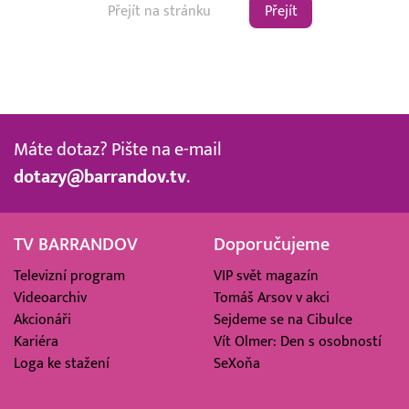
Přejít
Máte dotaz? Pište na e-mail
dotazy@barrandov.tv
.
TV BARRANDOV
Doporučujeme
Televizní program
VIP svět magazín
Videoarchiv
Tomáš Arsov v akci
Akcionáři
Sejdeme se na Cibulce
Kariéra
Vít Olmer: Den s osobností
Loga ke stažení
SeXoňa