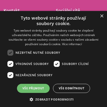
Kontakt
Sociální sítě
×
Tyto webové stránky používají
Barrandov Televizní Studio,
soubory cookie.
a.s.
Kříženeckého nám. 322
Tyto webové stránky používají soubory cookie ke zlepšení
uživatelského zážitku. Používáním našich webových stránek
152 00 Praha 5
souhlasíte se všemi soubory cookie v souladu s našimi zásadami
IČ 416 93 311
používání souborů cookie.
Více informací
dotazy@barrandov.tv
NEZBYTNĚ NUTNÉ SOUBORY
VÝKONOVÉ SOUBORY
SOUBORY CÍLENÍ
© 2008–2026 EMPRESA MEDIA, a.s. Všechna práva vyhrazena.
Kompletní pravidla využívání obsahu webu
najdete ZDE
.
NEZAŘAZENÉ SOUBORY
Zásady ochrany osobních a dalších zpracovávaných údajů
.
Nastavení Cookies
.
Informace o měření sledovanosti videa ve video archivu
VŠE PŘIJMOUT
VŠE ODMÍTNOUT
Nielsen Digital Measurement
. Využíváme grafické podklady z
depositphotos.com
.
ZOBRAZIT PODROBNOSTI