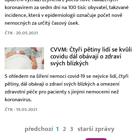
koronavirem za sedm dní na 100 tisíc obyvatel, takzvané
incidence, která v epidemiologii označuje počet nově
nemocných za určitý časový úsek.
ČTK - 20.05.2021
CVVM: Čtyři pětiny lidí se kvůli
covidu dál obávají o zdraví
svých blízkých
S ohledem na šíření nemoci covid-19 se nejvíce lidí, čtyři
pětiny, dál obávají o zdraví svých blízkých a omezení
zdravotní péče pro pacienty s jinými nemocemi než
koronavirus.
ČTK - 19.05.2021
předchozí
1
2
3
starší zprávy