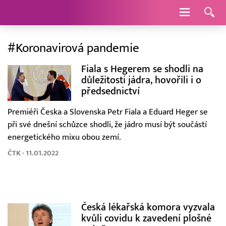
Navigace
#Koronavirová pandemie
Fiala s Hegerem se shodli na
důležitosti jádra, hovořili i o
předsednictví
Premiéři Česka a Slovenska Petr Fiala a Eduard Heger se
při své dnešní schůzce shodli, že jádro musí být součástí
energetického mixu obou zemí.
ČTK - 11.01.2022
Česká lékařská komora vyzvala
kvůli covidu k zavedení plošné