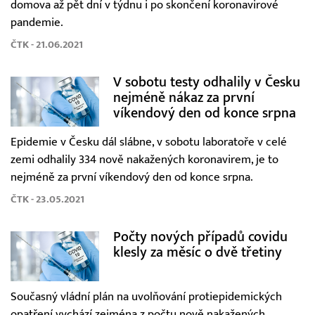
domova až pět dní v týdnu i po skončení koronavirové
pandemie.
ČTK - 21.06.2021
V sobotu testy odhalily v Česku
nejméně nákaz za první
víkendový den od konce srpna
Epidemie v Česku dál slábne, v sobotu laboratoře v celé
zemi odhalily 334 nově nakažených koronavirem, je to
nejméně za první víkendový den od konce srpna.
ČTK - 23.05.2021
Počty nových případů covidu
klesly za měsíc o dvě třetiny
Současný vládní plán na uvolňování protiepidemických
opatření vychází zejména z počtu nově nakažených