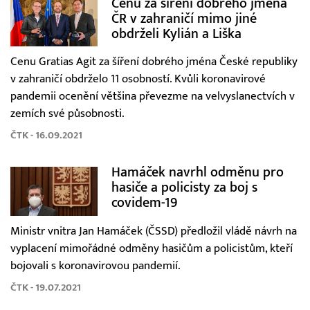
Cenu za šíření dobrého jména
ČR v zahraničí mimo jiné
obdrželi Kylián a Liška
Cenu Gratias Agit za šíření dobrého jména České republiky
v zahraničí obdrželo 11 osobností. Kvůli koronavirové
pandemii ocenění většina převezme na velvyslanectvích v
zemích své působnosti.
ČTK - 16.09.2021
Hamáček navrhl odměnu pro
hasiče a policisty za boj s
covidem-19
Ministr vnitra Jan Hamáček (ČSSD) předložil vládě návrh na
vyplacení mimořádné odměny hasičům a policistům, kteří
bojovali s koronavirovou pandemií.
ČTK - 19.07.2021