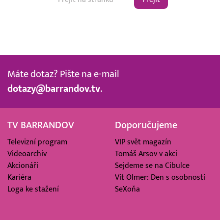
Máte dotaz? Pište na e-mail
dotazy@barrandov.tv
.
TV BARRANDOV
Doporučujeme
Televizní program
VIP svět magazín
Videoarchiv
Tomáš Arsov v akci
Akcionáři
Sejdeme se na Cibulce
Kariéra
Vít Olmer: Den s osobností
Loga ke stažení
SeXoňa