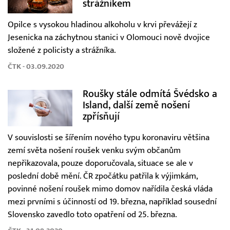
strážníkem
Opilce s vysokou hladinou alkoholu v krvi převážejí z
Jesenicka na záchytnou stanici v Olomouci nově dvojice
složené z policisty a strážníka.
ČTK - 03.09.2020
Roušky stále odmítá Švédsko a
Island, další země nošení
zpřísňují
V souvislosti se šířením nového typu koronaviru většina
zemí světa nošení roušek venku svým občanům
nepřikazovala, pouze doporučovala, situace se ale v
poslední době mění. ČR zpočátku patřila k výjimkám,
povinné nošení roušek mimo domov nařídila česká vláda
mezi prvními s účinností od 19. března, například sousední
Slovensko zavedlo toto opatření od 25. března.