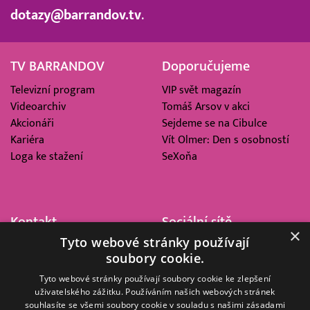
dotazy@barrandov.tv
.
TV BARRANDOV
Doporučujeme
Televizní program
VIP svět magazín
Videoarchiv
Tomáš Arsov v akci
Akcionáři
Sejdeme se na Cibulce
Kariéra
Vít Olmer: Den s osobností
Loga ke stažení
SeXoňa
Kontakt
Sociální sítě
×
Tyto webové stránky používají
Barrandov Televizní Studio,
soubory cookie.
a.s.
Kříženeckého nám. 322
Tyto webové stránky používají soubory cookie ke zlepšení
uživatelského zážitku. Používáním našich webových stránek
152 00 Praha 5
souhlasíte se všemi soubory cookie v souladu s našimi zásadami