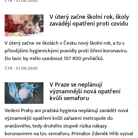
ČTK - 31.08.2020
V úterý začne školní rok, školy
zavádějí opatření proti covidu
V úterý začne ve školách v Česku nový školní rok, a to s
přísnějšími hygienickými pravidly proti šíření koronaviru.
Do lavic by mělo usednout 107 800 prvňáčků.
ČTK - 31.08.2020
V Praze se neplánují
významnější nová opatření
kvůli semaforu
Vedení Prahy ani pražská hygiena neplánují zavádět nová
významnější opatření kvůli zařazení metropole do
oranžového, tedy druhého stupně rizika nákazy
koronavirem na tzv. semaforu. Primátor Zdeněk Hřib vyzval