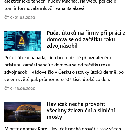
elektronické taneční hudby Mácháč. Na webu policie o
tom informovala mluvčí Ivana Baláková.
ČTK - 21.08.2020
Počet útoků na firmy při práci z
domova se od začátku roku
zdvojnásobil
Počet útoků napadajících firemní sítě při vzdáleném
přístupu zaměstnanců z domova se od začátku roku
zdvojnásobil. Řádově šlo v Česku o stovky útoků denně, po
celém světě pak průměrně o 104 tisíc útoků za den.
ČTK - 18.08.2020
Havlíček nechá prověřit
všechny železniční a silniční
mosty
Ministr dopravy Karel Havlíček nechá prověřit stav všech