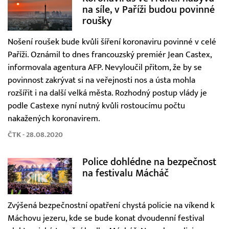
na síle, v Paříži budou povinné
roušky
Nošení roušek bude kvůli šíření koronaviru povinné v celé
Paříži. Oznámil to dnes francouzský premiér Jean Castex,
informovala agentura AFP. Nevyloučil přitom, že by se
povinnost zakrývat si na veřejnosti nos a ústa mohla
rozšířit i na další velká města. Rozhodný postup vlády je
podle Castexe nyní nutný kvůli rostoucímu počtu
nakažených koronavirem.
ČTK - 28.08.2020
Police dohlédne na bezpečnost
na festivalu Mácháč
Zvýšená bezpečnostní opatření chystá policie na víkend k
Máchovu jezeru, kde se bude konat dvoudenní festival