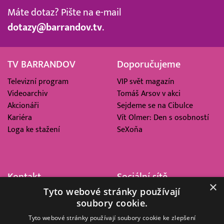
Máte dotaz? Pište na e-mail
dotazy@barrandov.tv
.
TV BARRANDOV
Doporučujeme
Televizní program
VIP svět magazín
Videoarchiv
Tomáš Arsov v akci
Akcionáři
Sejdeme se na Cibulce
Kariéra
Vít Olmer: Den s osobností
Loga ke stažení
SeXoňa
Kontakt
Sociální sítě
×
Tyto webové stránky používají
Barrandov Televizní Studio,
soubory cookie.
a.s.
Kříženeckého nám. 322
Tyto webové stránky používají soubory cookie ke zlepšení