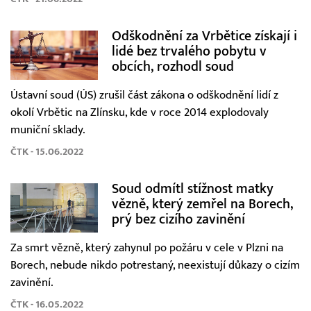
Odškodnění za Vrbětice získají i
lidé bez trvalého pobytu v
obcích, rozhodl soud
Ústavní soud (ÚS) zrušil část zákona o odškodnění lidí z
okolí Vrbětic na Zlínsku, kde v roce 2014 explodovaly
muniční sklady.
ČTK - 15.06.2022
Soud odmítl stížnost matky
vězně, který zemřel na Borech,
prý bez cizího zavinění
Za smrt vězně, který zahynul po požáru v cele v Plzni na
Borech, nebude nikdo potrestaný, neexistují důkazy o cizím
zavinění.
ČTK - 16.05.2022