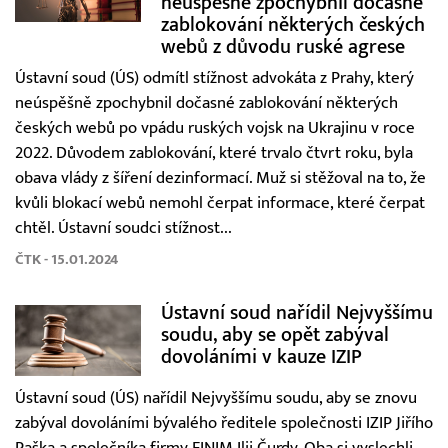
neúspěšně zpochybnil dočasné
zablokování některých českých
webů z důvodu ruské agrese
Ústavní soud (ÚS) odmítl stížnost advokáta z Prahy, který
neúspěšně zpochybnil dočasné zablokování některých
českých webů po vpádu ruských vojsk na Ukrajinu v roce
2022. Důvodem zablokování, které trvalo čtvrt roku, byla
obava vlády z šíření dezinformací. Muž si stěžoval na to, že
kvůli blokací webů nemohl čerpat informace, které čerpat
chtěl. Ústavní soudci stížnost...
ČTK - 15.01.2024
Ústavní soud nařídil Nejvyššímu
soudu, aby se opět zabýval
dovoláními v kauze IZIP
Ústavní soud (ÚS) nařídil Nejvyššímu soudu, aby se znovu
zabýval dovoláními bývalého ředitele společnosti IZIP Jiřího
Paška a společníka firmy FINIM Ilji Čurdy. Oba si vyslechli