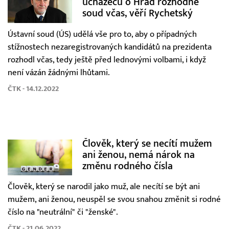
uchazečů o Hrad rozhodne
soud včas, věří Rychetský
Ústavní soud (ÚS) udělá vše pro to, aby o případných
stížnostech nezaregistrovaných kandidátů na prezidenta
rozhodl včas, tedy ještě před lednovými volbami, i když
není vázán žádnými lhůtami.
ČTK - 14.12.2022
Člověk, který se necítí mužem
ani ženou, nemá nárok na
změnu rodného čísla
Člověk, který se narodil jako muž, ale necítí se být ani
mužem, ani ženou, neuspěl se svou snahou změnit si rodné
číslo na "neutrální" či "ženské".
ČTK - 21.06.2022