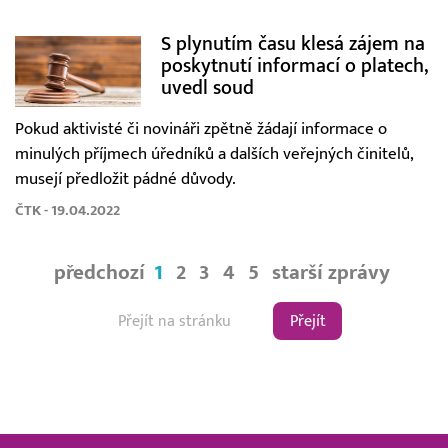
S plynutím času klesá zájem na
poskytnutí informací o platech,
uvedl soud
Pokud aktivisté či novináři zpětně žádají informace o
minulých příjmech úředníků a dalších veřejných činitelů,
musejí předložit pádné důvody.
ČTK - 19.04.2022
předchozí
1
2
3
4
5
starší zprávy
Přejít