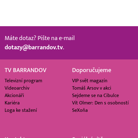
Máte dotaz? Pište na e-mail
dotazy@barrandov.tv
.
TV BARRANDOV
Doporučujeme
Televizní program
VIP svět magazín
Videoarchiv
Tomáš Arsov v akci
Akcionáři
Sejdeme se na Cibulce
Kariéra
Vít Olmer: Den s osobností
Loga ke stažení
SeXoňa