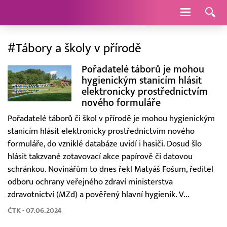
Navigace
#Tábory a školy v přírodě
Pořadatelé táborů je mohou
hygienickým stanicím hlásit
elektronicky prostřednictvím
nového formuláře
Pořadatelé táborů či škol v přírodě je mohou hygienickým
stanicím hlásit elektronicky prostřednictvím nového
formuláře, do vzniklé databáze uvidí i hasiči. Dosud šlo
hlásit takzvané zotavovací akce papírově či datovou
schránkou. Novinářům to dnes řekl Matyáš Fošum, ředitel
odboru ochrany veřejného zdraví ministerstva
zdravotnictví (MZd) a pověřený hlavní hygienik. V...
ČTK - 07.06.2024