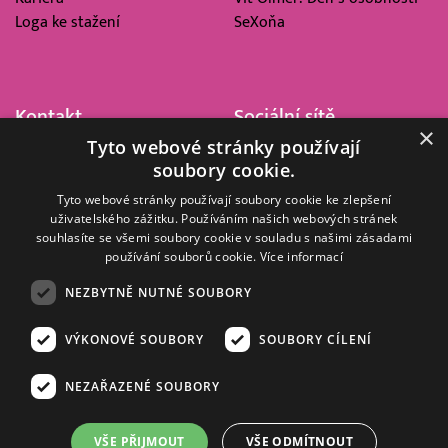
Loga ke stažení
SeXoňa
Kontakt
Sociální sítě
×
Tyto webové stránky používají
Barrandov Televizní Studio,
soubory cookie.
a.s.
Kříženeckého nám. 322
Tyto webové stránky používají soubory cookie ke zlepšení
uživatelského zážitku. Používáním našich webových stránek
152 00 Praha 5
souhlasíte se všemi soubory cookie v souladu s našimi zásadami
IČ 416 93 311
používání souborů cookie.
Více informací
dotazy@barrandov.tv
NEZBYTNĚ NUTNÉ SOUBORY
VÝKONOVÉ SOUBORY
SOUBORY CÍLENÍ
© 2008–2026 EMPRESA MEDIA, a.s. Všechna práva vyhrazena.
Kompletní pravidla využívání obsahu webu
najdete ZDE
.
NEZAŘAZENÉ SOUBORY
Zásady ochrany osobních a dalších zpracovávaných údajů
.
Nastavení Cookies
.
Informace o měření sledovanosti videa ve video archivu
VŠE PŘIJMOUT
VŠE ODMÍTNOUT