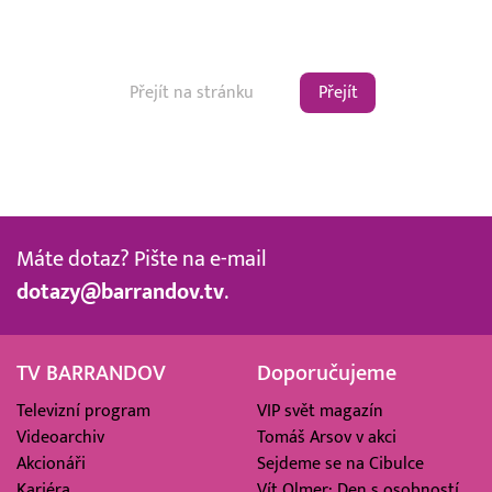
Přejít
Máte dotaz? Pište na e-mail
dotazy@barrandov.tv
.
TV BARRANDOV
Doporučujeme
Televizní program
VIP svět magazín
Videoarchiv
Tomáš Arsov v akci
Akcionáři
Sejdeme se na Cibulce
Kariéra
Vít Olmer: Den s osobností