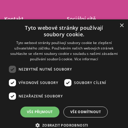
Kontakt
Sociální sítě
×
Tyto webové stránky používají
Barrandov Televizní Studio,
soubory cookie.
a.s.
Kříženeckého nám. 322
Tyto webové stránky používají soubory cookie ke zlepšení
uživatelského zážitku. Používáním našich webových stránek
152 00 Praha 5
souhlasíte se všemi soubory cookie v souladu s našimi zásadami
IČ 416 93 311
používání souborů cookie.
Více informací
dotazy@barrandov.tv
NEZBYTNĚ NUTNÉ SOUBORY
VÝKONOVÉ SOUBORY
SOUBORY CÍLENÍ
© 2008–2026 EMPRESA MEDIA, a.s. Všechna práva vyhrazena.
Kompletní pravidla využívání obsahu webu
najdete ZDE
.
NEZAŘAZENÉ SOUBORY
Zásady ochrany osobních a dalších zpracovávaných údajů
.
Nastavení Cookies
.
Informace o měření sledovanosti videa ve video archivu
VŠE PŘIJMOUT
VŠE ODMÍTNOUT
Nielsen Digital Measurement
. Využíváme grafické podklady z
depositphotos.com
.
ZOBRAZIT PODROBNOSTI