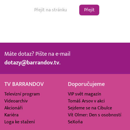
Přejít
Máte dotaz? Pište na e-mail
dotazy@barrandov.tv
.
TV BARRANDOV
Doporučujeme
Televizní program
VIP svět magazín
Videoarchiv
Tomáš Arsov v akci
Akcionáři
Sejdeme se na Cibulce
Kariéra
Vít Olmer: Den s osobností
Loga ke stažení
SeXoňa