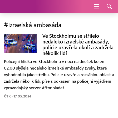
Navigace
#Izraelská ambasáda
Ve Stockholmu se střílelo
nedaleko izraelské ambasády,
policie uzavřela okolí a zadržela
několik lidí
Policejní hlídka ve Stockholmu v noci na dnešek kolem
02:00 slyšela nedaleko izraelské ambasády zvuky, které
vyhodnotila jako střelbu. Policie uzavřela rozsáhlou oblast a
zadržela několik lidí, píše s odkazem na policejní vyjádření
zpravodajský server Aftonbladet.
ČTK - 17.05.2024