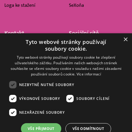
Loga ke stažení
SeXoňa
Kontakt
Sociální sítě
×
Tyto webové stránky používají
Barrandov Televizní Studio,
soubory cookie.
a.s.
Kříženeckého nám. 322
Tyto webové stránky používají soubory cookie ke zlepšení
uživatelského zážitku. Používáním našich webových stránek
152 00 Praha 5
souhlasíte se všemi soubory cookie v souladu s našimi zásadami
IČ 416 93 311
používání souborů cookie.
Více informací
dotazy@barrandov.tv
NEZBYTNĚ NUTNÉ SOUBORY
VÝKONOVÉ SOUBORY
SOUBORY CÍLENÍ
© 2008–2026 EMPRESA MEDIA, a.s. Všechna práva vyhrazena.
Kompletní pravidla využívání obsahu webu
najdete ZDE
.
NEZAŘAZENÉ SOUBORY
Zásady ochrany osobních a dalších zpracovávaných údajů
.
Nastavení Cookies
.
Informace o měření sledovanosti videa ve video archivu
VŠE PŘIJMOUT
VŠE ODMÍTNOUT