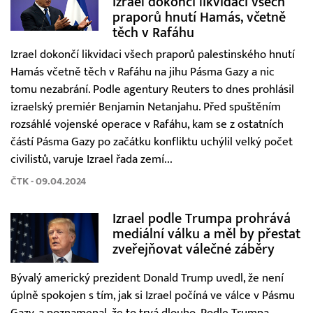
Izrael dokončí likvidaci všech
praporů hnutí Hamás, včetně
těch v Rafáhu
Izrael dokončí likvidaci všech praporů palestinského hnutí
Hamás včetně těch v Rafáhu na jihu Pásma Gazy a nic
tomu nezabrání. Podle agentury Reuters to dnes prohlásil
izraelský premiér Benjamin Netanjahu. Před spuštěním
rozsáhlé vojenské operace v Rafáhu, kam se z ostatních
částí Pásma Gazy po začátku konfliktu uchýlil velký počet
civilistů, varuje Izrael řada zemí...
ČTK - 09.04.2024
Izrael podle Trumpa prohrává
mediální válku a měl by přestat
zveřejňovat válečné záběry
Bývalý americký prezident Donald Trump uvedl, že není
úplně spokojen s tím, jak si Izrael počíná ve válce v Pásmu
Gazy, a poznamenal, že to trvá dlouho. Podle Trumpa