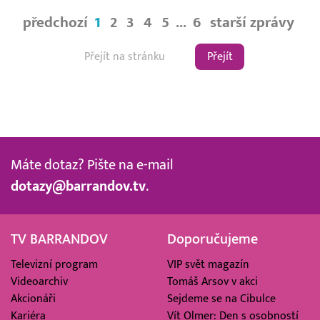
předchozí
1
2
3
4
5
...
6
starší zprávy
Přejít
Máte dotaz? Pište na e-mail
dotazy@barrandov.tv
.
TV BARRANDOV
Doporučujeme
Televizní program
VIP svět magazín
Videoarchiv
Tomáš Arsov v akci
Akcionáři
Sejdeme se na Cibulce
Kariéra
Vít Olmer: Den s osobností