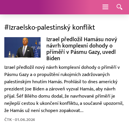
Navigace
#Izraelsko-palestinský konflikt
Izrael předložil Hamásu nový
návrh komplexní dohody o
příměří v Pásmu Gazy, uvedl
Biden
Izrael předložil nový návrh komplexní dohody o příměří v
Pásmu Gazy a o propuštění rukojmích zadržovaných
palestinským hnutím Hamás. Prohlásil to dnes americký
prezident Joe Biden a zároveň vyzval Hamás, aby návrh
přijal. Šéf Bílého domu dodal, že navrhované příměří je
nejlepší cestou k ukončení konfliktu, a současně upozornil,
že Hamás už není schopen zopakovat...
ČTK - 01.06.2024