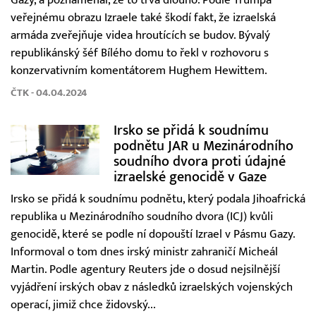
veřejnému obrazu Izraele také škodí fakt, že izraelská
armáda zveřejňuje videa hroutících se budov. Bývalý
republikánský šéf Bílého domu to řekl v rozhovoru s
konzervativním komentátorem Hughem Hewittem.
ČTK - 04.04.2024
Irsko se přidá k soudnímu
podnětu JAR u Mezinárodního
soudního dvora proti údajné
izraelské genocidě v Gaze
Irsko se přidá k soudnímu podnětu, který podala Jihoafrická
republika u Mezinárodního soudního dvora (ICJ) kvůli
genocidě, které se podle ní dopouští Izrael v Pásmu Gazy.
Informoval o tom dnes irský ministr zahraničí Micheál
Martin. Podle agentury Reuters jde o dosud nejsilnější
vyjádření irských obav z následků izraelských vojenských
operací, jimiž chce židovský...