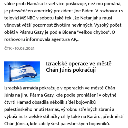
válce proti Hamásu Izrael více poškozuje, než mu pomáhá,
je přesvědčen americký prezident Joe Biden. V rozhovoru s
televizí MSNBC v sobotu také řekl, že Netanjahu musí
věnovat větší pozornost životům nevinných. Vysoký počet
obětí v Pásmu Gazy je podle Bidena "velkou chybou". O
rozhovoru informovala agentura AP,...
ČTK - 10.03.2024
Izraelské operace ve městě
Chán Júnis pokračují
Izraelská armáda pokračuje v operacích ve městě Chán
Júnis na jihu Pásma Gazy, kde podle prohlášení v obytné
čtvrti Hamad obsadila několik sídel bojovníků
palestinského hnutí Hamás, výrobnu střelných zbraní a
výbušnin. Izraelské stíhačky cílily také na Karáru, předměstí
Chán Júnisu, kde zabily šest palestinských bojovníků.