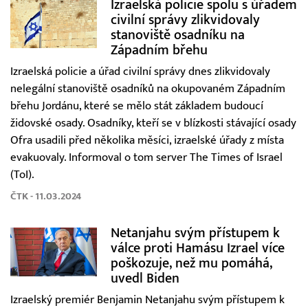
Izraelská policie spolu s úřadem
civilní správy zlikvidovaly
stanoviště osadníku na
Západním břehu
Izraelská policie a úřad civilní správy dnes zlikvidovaly
nelegální stanoviště osadníků na okupovaném Západním
břehu Jordánu, které se mělo stát základem budoucí
židovské osady. Osadníky, kteří se v blízkosti stávající osady
Ofra usadili před několika měsíci, izraelské úřady z místa
evakuovaly. Informoval o tom server The Times of Israel
(ToI).
ČTK - 11.03.2024
Netanjahu svým přístupem k
válce proti Hamásu Izrael více
poškozuje, než mu pomáhá,
uvedl Biden
Izraelský premiér Benjamin Netanjahu svým přístupem k