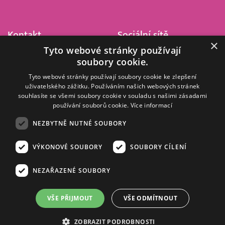
Kontakt
Sociální sítě
×
Tyto webové stránky používají
Barrandov Televizní Studio,
soubory cookie.
a.s.
Kříženeckého nám. 322
Tyto webové stránky používají soubory cookie ke zlepšení
uživatelského zážitku. Používáním našich webových stránek
152 00 Praha 5
souhlasíte se všemi soubory cookie v souladu s našimi zásadami
IČ 416 93 311
používání souborů cookie.
Více informací
dotazy@barrandov.tv
NEZBYTNĚ NUTNÉ SOUBORY
VÝKONOVÉ SOUBORY
SOUBORY CÍLENÍ
© 2008–2026 EMPRESA MEDIA, a.s. Všechna práva vyhrazena.
Kompletní pravidla využívání obsahu webu
najdete ZDE
.
NEZAŘAZENÉ SOUBORY
Zásady ochrany osobních a dalších zpracovávaných údajů
.
Nastavení Cookies
.
Informace o měření sledovanosti videa ve video archivu
VŠE PŘIJMOUT
VŠE ODMÍTNOUT
Nielsen Digital Measurement
. Využíváme grafické podklady z
depositphotos.com
.
ZOBRAZIT PODROBNOSTI