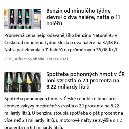
Benzin od minulého týdne
zlevnil o dva haléře, nafta o 11
haléřů
Průměrná cena nejprodávanějšího benzinu Natural 95 v
Česku od minulého týdne klesla o dva haléře na 37,38 Kč.
Nafta pak zlevnila o 11 haléřů na průměrných 36,08 Kč/l.
ČTK , Albert Svoboda - 09.03.2023
Spotřeba pohonných hmot v ČR
loni vzrostla o 2,1 procenta na
8,22 miliardy litrů
Spotřeba pohonných hmot v České republice loni i přes
cenové výkyvy meziročně vzrostla o 2,1 procenta na 8,22
miliardy litrů. U benzinu stoupla spotřeba o pět procent na
více než 2,1 miliardy litrů, u motorové nafty se zvýšila o 1,2
procenta na 6,1 miliardy litrů.