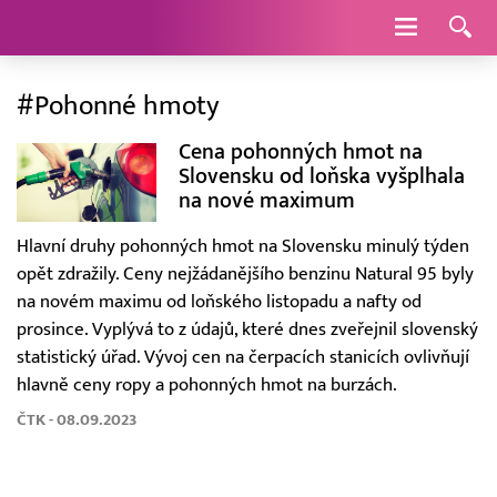
Navigace
#Pohonné hmoty
Cena pohonných hmot na
Slovensku od loňska vyšplhala
na nové maximum
Hlavní druhy pohonných hmot na Slovensku minulý týden
opět zdražily. Ceny nejžádanějšího benzinu Natural 95 byly
na novém maximu od loňského listopadu a nafty od
prosince. Vyplývá to z údajů, které dnes zveřejnil slovenský
statistický úřad. Vývoj cen na čerpacích stanicích ovlivňují
hlavně ceny ropy a pohonných hmot na burzách.
ČTK - 08.09.2023