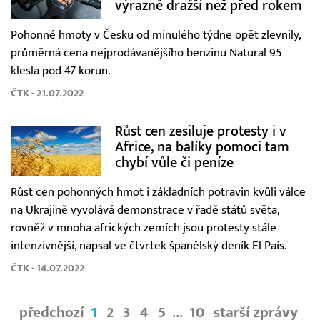
výrazně dražší než před rokem
Pohonné hmoty v Česku od minulého týdne opět zlevnily,
průměrná cena nejprodávanějšího benzinu Natural 95
klesla pod 47 korun.
ČTK - 21.07.2022
Růst cen zesiluje protesty i v
Africe, na balíky pomoci tam
chybí vůle či peníze
Růst cen pohonných hmot i základních potravin kvůli válce
na Ukrajině vyvolává demonstrace v řadě států světa,
rovněž v mnoha afrických zemích jsou protesty stále
intenzivnější, napsal ve čtvrtek španělský deník El País.
ČTK - 14.07.2022
předchozí
1
2
3
4
5
...
10
starší zprávy