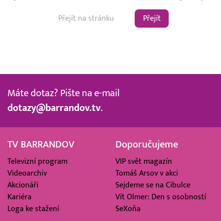
Přejít
Máte dotaz? Pište na e-mail
dotazy@barrandov.tv
.
TV BARRANDOV
Doporučujeme
Televizní program
VIP svět magazín
Videoarchiv
Tomáš Arsov v akci
Akcionáři
Sejdeme se na Cibulce
Kariéra
Vít Olmer: Den s osobností
Loga ke stažení
SeXoňa