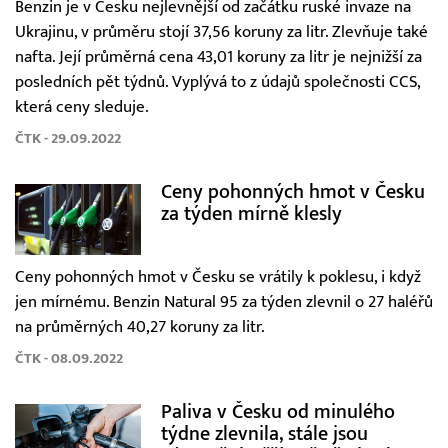
Benzin je v Česku nejlevnější od začátku ruské invaze na
Ukrajinu, v průměru stojí 37,56 koruny za litr. Zlevňuje také
nafta. Její průměrná cena 43,01 koruny za litr je nejnižší za
posledních pět týdnů. Vyplývá to z údajů společnosti CCS,
která ceny sleduje.
ČTK - 29.09.2022
Ceny pohonných hmot v Česku
za týden mírně klesly
Ceny pohonných hmot v Česku se vrátily k poklesu, i když
jen mírnému. Benzin Natural 95 za týden zlevnil o 27 haléřů
na průměrných 40,27 koruny za litr.
ČTK - 08.09.2022
Paliva v Česku od minulého
týdne zlevnila, stále jsou