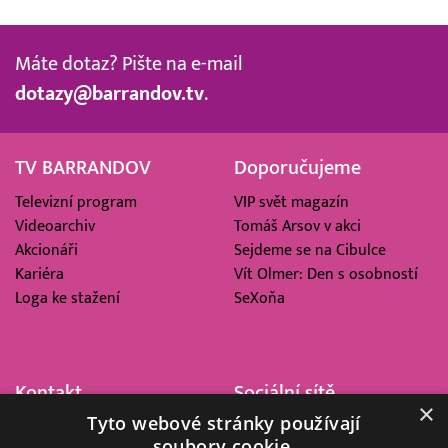
Máte dotaz? Pište na e-mail
dotazy@barrandov.tv
.
TV BARRANDOV
Doporučujeme
Televizní program
VIP svět magazín
Videoarchiv
Tomáš Arsov v akci
Akcionáři
Sejdeme se na Cibulce
Kariéra
Vít Olmer: Den s osobností
Loga ke stažení
SeXoňa
Kontakt
Sociální sítě
×
Tyto webové stránky používají
Barrandov Televizní Studio,
soubory cookie.