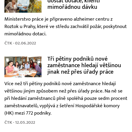
dostat dotace, klienti
mimořádnou dávku
Ministerstvo práce je připraveno alzheimer centru z
Roztok u Prahy, které ve středu zachvátil požár, poskytnout
mimořádnou dotaci.
ČTK - 02.06.2022
Tři pětiny podniků nové
zaměstnance hledají většinou
jinak než přes úřady práce
Více než tři pětiny podniků nové zaměstnance hledají
většinou jiným způsobem než přes úřady práce. Na ně se
při hledání zaměstnanců plně spoléhá pouze sedm procent
zaměstnavatelů, vyplývá z šetření Hospodářské komory
(HK) mezi 772 podniky.
ČTK - 12.05.2022