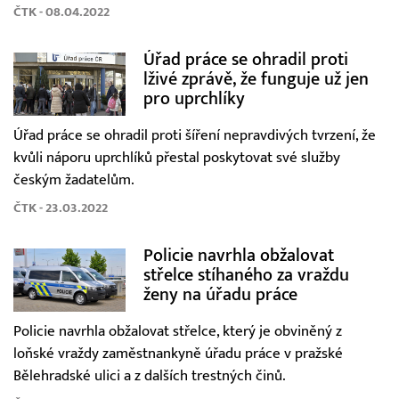
ČTK - 08.04.2022
Úřad práce se ohradil proti
lživé zprávě, že funguje už jen
pro uprchlíky
Úřad práce se ohradil proti šíření nepravdivých tvrzení, že
kvůli náporu uprchlíků přestal poskytovat své služby
českým žadatelům.
ČTK - 23.03.2022
Policie navrhla obžalovat
střelce stíhaného za vraždu
ženy na úřadu práce
Policie navrhla obžalovat střelce, který je obviněný z
loňské vraždy zaměstnankyně úřadu práce v pražské
Bělehradské ulici a z dalších trestných činů.