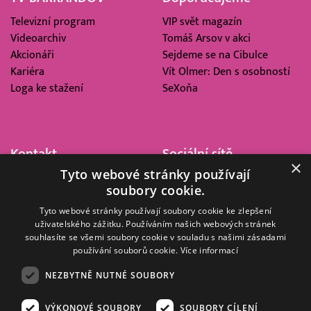
Televizní program
VIP svět magazín
Videoarchiv
Tomáš Arsov v akci
Akcionáři
Sejdeme se na Cibulce
Kariéra
Vít Olmer: Den s osobností
Loga ke stažení
SeXoňa
Kontakt
Sociální sítě
×
Tyto webové stránky používají
Barrandov Televizní Studio,
soubory cookie.
a.s.
Kříženeckého nám. 322
Tyto webové stránky používají soubory cookie ke zlepšení
uživatelského zážitku. Používáním našich webových stránek
152 00 Praha 5
souhlasíte se všemi soubory cookie v souladu s našimi zásadami
IČ 416 93 311
používání souborů cookie.
Více informací
dotazy@barrandov.tv
NEZBYTNĚ NUTNÉ SOUBORY
VÝKONOVÉ SOUBORY
SOUBORY CÍLENÍ
© 2008–2026 EMPRESA MEDIA, a.s. Všechna práva vyhrazena.