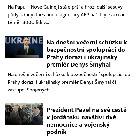
Na Papui - Nové Guineji stále prší a hrozí další sesuvy
půdy. Úřady dnes podle agentury AFP nařídily evakuaci
téměř 8000 lidí v...
Na dnešní večerní schůzku k
bezpečnostní spolupráci do
Prahy dorazí i ukrajinský
premiér Denys Šmyhal
Na dnešní večerní schůzku k bezpečnostní spolupráci do
Prahy dorazí i ukrajinský premiér Denys Šmyhal či
zástupci Spojených...
Prezident Pavel na své cestě
v Jordánsku navštíví dvě
nemocnice a vojenský
podnik