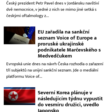
Český prezident Petr Pavel dnes v Jordánsku navštíví
dvě nemocnice, v jedné z nich se mimo jiné setká s
českými oftalmology z...
EU zařadila na sankční
seznam Voice of Europe a
proruské ukrajinské
podnikatele Marčevského s
Medvedčukem
Evropská unie dnes na návrh Česka rozhodla o zařazení
tří subjektů na unijní sankční seznam. Jde o mediální
platformu Voice of...
Severní Korea plánuje v
následujícím týdnu vypustit
do vesmíru družici, uvedlo
Japonsko