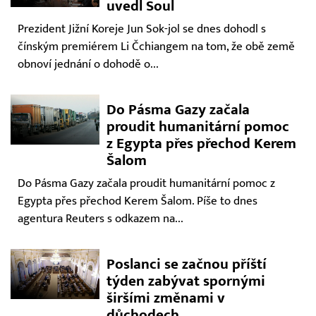
uvedl Soul
Prezident Jižní Koreje Jun Sok-jol se dnes dohodl s
čínským premiérem Li Čchiangem na tom, že obě země
obnoví jednání o dohodě o...
Do Pásma Gazy začala
proudit humanitární pomoc
z Egypta přes přechod Kerem
Šalom
Do Pásma Gazy začala proudit humanitární pomoc z
Egypta přes přechod Kerem Šalom. Píše to dnes
agentura Reuters s odkazem na...
Poslanci se začnou příští
týden zabývat spornými
širšími změnami v
důchodech