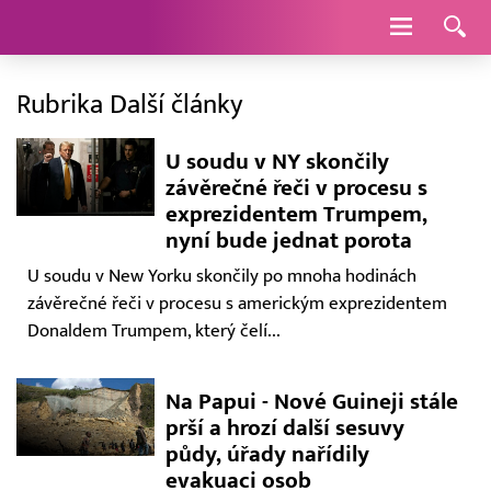
Navigace
Rubrika Další články
U soudu v NY skončily
závěrečné řeči v procesu s
exprezidentem Trumpem,
nyní bude jednat porota
U soudu v New Yorku skončily po mnoha hodinách
závěrečné řeči v procesu s americkým exprezidentem
Donaldem Trumpem, který čelí...
Na Papui - Nové Guineji stále
prší a hrozí další sesuvy
půdy, úřady nařídily
evakuaci osob