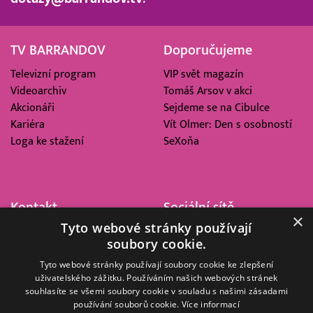
TV BARRANDOV
Doporučujeme
Televizní program
VIP svět magazín
Videoarchiv
Tomáš Arsov v akci
Akcionáři
Sejdeme se na Cibulce
Kariéra
Vít Olmer: Den s osobností
Loga ke stažení
SeXoňa
Kontakt
Sociální sítě
×
Tyto webové stránky používají
Barrandov Televizní Studio,
soubory cookie.
a.s.
Kříženeckého nám. 322
Tyto webové stránky používají soubory cookie ke zlepšení
uživatelského zážitku. Používáním našich webových stránek
152 00 Praha 5
souhlasíte se všemi soubory cookie v souladu s našimi zásadami
IČ 416 93 311
používání souborů cookie.
Více informací