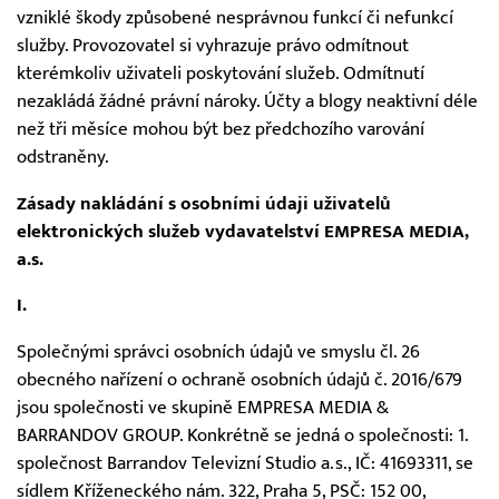
vzniklé škody způsobené nesprávnou funkcí či nefunkcí
služby. Provozovatel si vyhrazuje právo odmítnout
kterémkoliv uživateli poskytování služeb. Odmítnutí
nezakládá žádné právní nároky. Účty a blogy neaktivní déle
než tři měsíce mohou být bez předchozího varování
odstraněny.
Zásady nakládání s osobními údaji uživatelů
elektronických služeb vydavatelství EMPRESA MEDIA,
a.s.
I.
Společnými správci osobních údajů ve smyslu čl. 26
obecného nařízení o ochraně osobních údajů č. 2016/679
jsou společnosti ve skupině EMPRESA MEDIA &
BARRANDOV GROUP. Konkrétně se jedná o společnosti: 1.
společnost Barrandov Televizní Studio a.s., IČ: 41693311, se
sídlem Kříženeckého nám. 322, Praha 5, PSČ: 152 00,