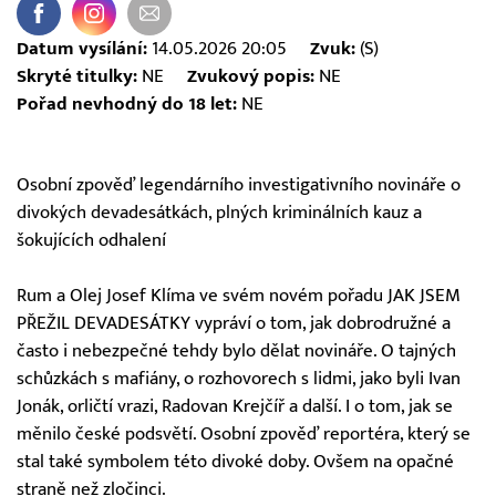
Datum vysílání:
14.05.2026 20:05
Zvuk:
(S)
Skryté titulky:
NE
Zvukový popis:
NE
Pořad nevhodný do 18 let:
NE
Osobní zpověď legendárního investigativního novináře o
divokých devadesátkách, plných kriminálních kauz a
šokujících odhalení
Rum a Olej Josef Klíma ve svém novém pořadu JAK JSEM
PŘEŽIL DEVADESÁTKY vypráví o tom, jak dobrodružné a
často i nebezpečné tehdy bylo dělat novináře. O tajných
schůzkách s mafiány, o rozhovorech s lidmi, jako byli Ivan
Jonák, orličtí vrazi, Radovan Krejčíř a další. I o tom, jak se
měnilo české podsvětí. Osobní zpověď reportéra, který se
stal také symbolem této divoké doby. Ovšem na opačné
straně než zločinci.