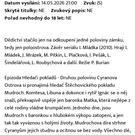
Datum vysílání:
14.05.2026 21:00
Zvuk:
(S)
Skryté titulky:
NE
Zvukový popis:
NE
Pořad nevhodný do 18 let:
NE
Dědictví stačilo jen na odkoupení jedné poloviny zámku,
tedy jen poloostrova. Závěr seriálu I. Mládka (2010). Hrají I.
Mládek, J. Mrázek, M. Pitkin, L. Plačková, I. Pešák, L.
Šindelářová, L. Roubychová a další. Režie P. Burian
Epizoda Hledači pokladů - Druhou polovinu Cyranova
Ostrova si pronajímá hledač Štěchovického pokladu
Mudroch. Komtesa, Libuna a dokonce i rytíř Ignác se o něj
snaží, překvapivě uspěje jen baronka Matka, která nejlépe z
celé rodiny vládne krumpáčem. Jednoho dne, jsou
Mudroch s baronkou v hlubokém výkopu zatopeni, a jen
tak tak vyváznou s holými životy. Mudrochova díra strhne
Cyranyům jejich studnu a ocitnou se bez vody. Všechno zlé,