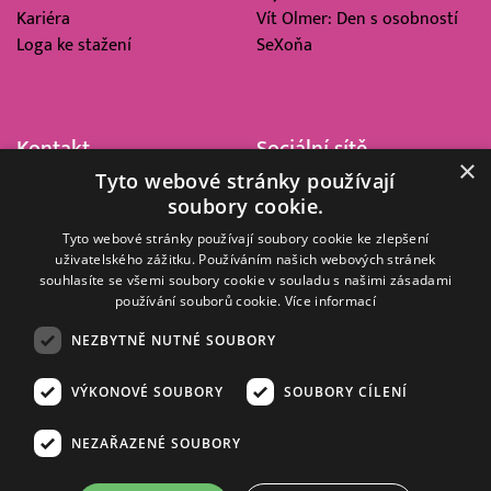
Kariéra
Vít Olmer: Den s osobností
Loga ke stažení
SeXoňa
Kontakt
Sociální sítě
×
Tyto webové stránky používají
Barrandov Televizní Studio,
soubory cookie.
a.s.
Kříženeckého nám. 322
Tyto webové stránky používají soubory cookie ke zlepšení
uživatelského zážitku. Používáním našich webových stránek
152 00 Praha 5
souhlasíte se všemi soubory cookie v souladu s našimi zásadami
IČ 416 93 311
používání souborů cookie.
Více informací
dotazy@barrandov.tv
NEZBYTNĚ NUTNÉ SOUBORY
VÝKONOVÉ SOUBORY
SOUBORY CÍLENÍ
© 2008–2026 EMPRESA MEDIA, a.s. Všechna práva vyhrazena.
Kompletní pravidla využívání obsahu webu
najdete ZDE
.
NEZAŘAZENÉ SOUBORY
Zásady ochrany osobních a dalších zpracovávaných údajů
.
Nastavení Cookies
.