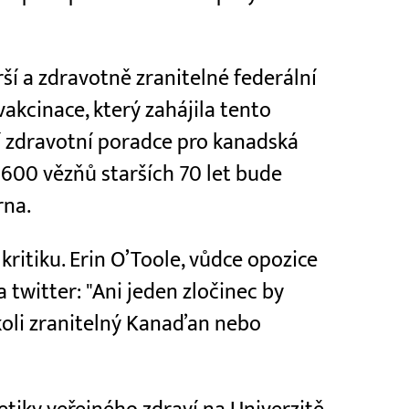
í a zdravotně zranitelné federální
akcinace, který zahájila tento
 zdravotní poradce pro kanadská
 600 vězňů starších 70 let bude
rna.
kritiku. Erin O’Toole, vůdce opozice
a twitter: "Ani jeden zločinec by
koli zranitelný Kanaďan nebo