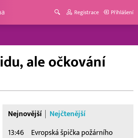
ma
Registrace
Přihlášení
idu, ale očkování
Nejnovější
Nejčtenější
13:46
Evropská špička požárního