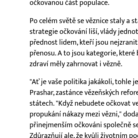
očkovanou část populace.
Po celém světě se věznice staly a s
strategie očkování liší, vlády jedn
přednost lidem, kteří jsou nejzranit
přenosu. A to jsou kategorie, které
zdraví měly zahrnovat i vězně.
"Ať je vaše politika jakákoli, tohle 
Prashar, zastánce vězeňských refor
státech. "Když nebudete očkovat ve
propukání nákazy mezi vězni," dodal.
přinejmenším očkováni společně se
Zdůrazňují ale, že kvůli životním 