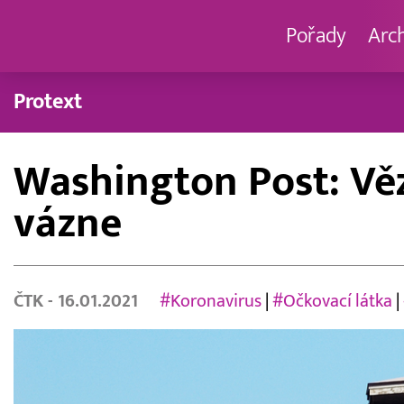
Pořady
Arc
Protext
Washington Post: Věz
vázne
ČTK
- 16.01.2021
#Koronavirus
|
#Očkovací látka
|