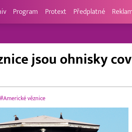
hiv
Program
Protext
Předplatné
Rekla
nice jsou ohnisky cov
#Americké věznice