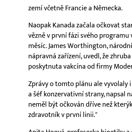
zemí včetně Francie a Německa.
Naopak Kanada začala očkovat starš
vězně v první fázi svého programu v
měsíc. James Worthington, národní
nápravná zařízení, uvedl, že zhruba
poskytnuta vakcína od firmy Mode
Zprávy o tomto plánu ale vyvolaly i 
a šéf konzervativní strany, napsal n
neměl být očkován dříve než který
zdravotník v první linii."