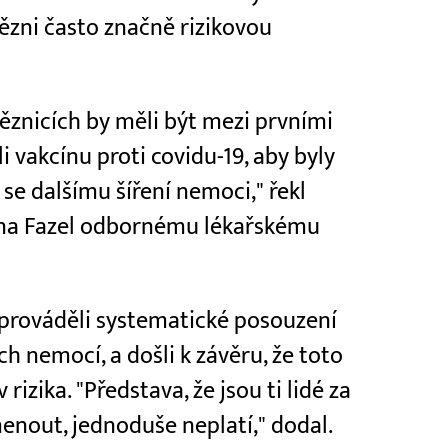
ězni často značně rizikovou
věznicích by měli být mezi prvními
 vakcínu proti covidu-19, aby byly
se dalšímu šíření nemoci," řekl
eena Fazel odbornému lékařskému
 prováděli systematické posouzení
ch nemocí, a došli k závěru, že toto
rizika. "Představa, že jsou ti lidé za
enout, jednoduše neplatí," dodal.