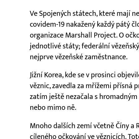
Ve Spojených státech, které mají ne
covidem-19 nakažený každý pátý čl
organizace Marshall Project. O očk
jednotlivé státy; federální vězeňs
nejprve vězeňské zaměstnance.
Jižní Korea, kde se v prosinci objev
věznic, zavedla za mřížemi přísná 
zatím ještě nezačala s hromadným o
nebo mimo ně.
Mnoho dalších zemí včetně Číny a 
cíleného očkování ve věznicích. Tot