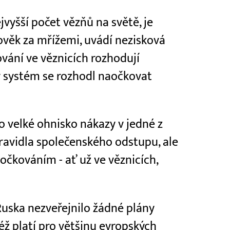
jvyšší počet vězňů na světě, je
ověk za mřížemi, uvádí nezisková
ování ve věznicích rozhodují
ký systém se rozhodl naočkovat
ilo velké ohnisko nákazy v jedné z
pravidla společenského odstupu, ale
čkováním - ať už ve věznicích,
Ruska nezveřejnilo žádné plány
éž platí pro většinu evropských