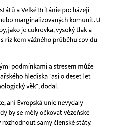
tátů a Velké Británie pocházejí
 nebo marginalizovaných komunit. U
by, jako je cukrovka, vysoký tlak a
é s rizikem vážného průběhu covidu-
skými podmínkami a stresem může
řského hlediska "asi o deset let
nologický věk", dodal.
e, ani Evropská unie nevydaly
kdy by se měly očkovat vězeňské
y rozhodnout samy členské státy.