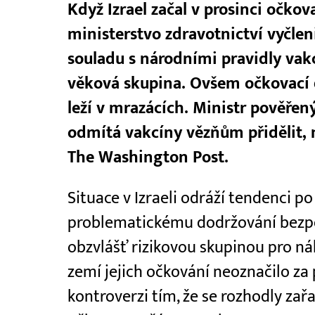
Když Izrael začal v prosinci očkov
ministerstvo zdravotnictví vyčleni
souladu s národními pravidly vakci
věková skupina. Ovšem očkovací 
leží v mrazácích. Ministr pověřen
odmítá vakcíny vězňům přidělit, 
The Washington Post.
Situace v Izraeli odráží tendenci p
problematickému dodržování bezp
obzvlášť rizikovou skupinou pro ná
zemí jejich očkování neoznačilo za 
kontroverzi tím, že se rozhodly za