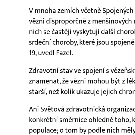
V mnoha zemích včetně Spojených s
vězni disproporčně z menšinových
nich se častěji vyskytují další choro
srdeční choroby, které jsou spojen
19, uvedl Fazel.
Zdravotní stav ve spojení s vězeň
znamenat, že vězni mohou být z léka
starší, než kolik ukazuje jejich chro
Ani Světová zdravotnická organizac
konkrétní směrnice ohledně toho, 
populace; o tom by podle nich měl