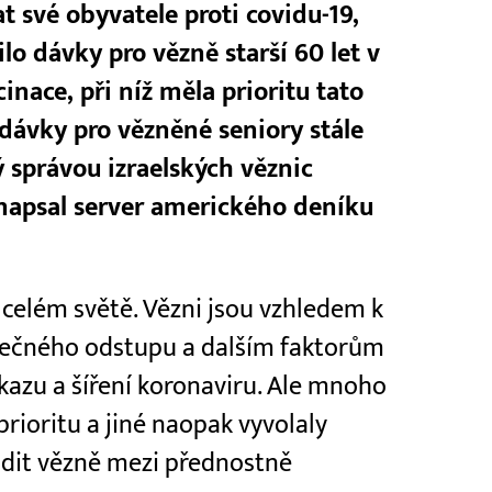
at své obyvatele proti covidu-19,
lo dávky pro vězně starší 60 let v
nace, při níž měla prioritu tato
dávky pro vězněné seniory stále
ý správou izraelských věznic
napsal server amerického deníku
o celém světě. Vězni jsou vzhledem k
ečného odstupu a dalším faktorům
kazu a šíření koronaviru. Ale mnoho
prioritu a jiné naopak vyvolaly
řadit vězně mezi přednostně