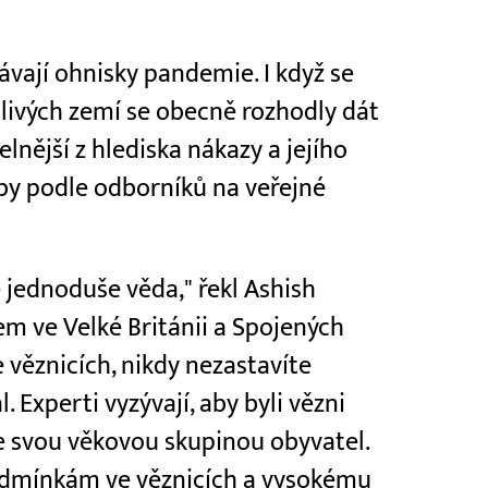
távají ohnisky pandemie. I když se
otlivých zemí se obecně rozhodly dát
elnější z hlediska nákazy a jejího
 by podle odborníků na veřejné
je jednoduše věda," řekl Ashish
em ve Velké Británii a Spojených
 věznicích, nikdy nezastavíte
 Experti vyzývají, aby byli vězni
 svou věkovou skupinou obyvatel.
podmínkám ve věznicích a vysokému