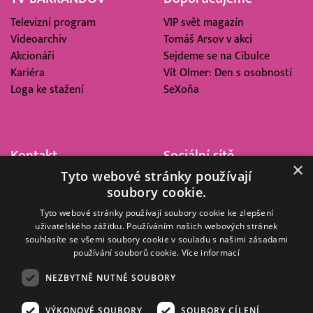
Televizní program
VIP svět magazín
Videoarchiv
Tomáš Arsov v akci
Akcionáři
Sejdeme se na Cibulce
Kariéra
Vít Olmer: Den s osobností
Loga ke stažení
SeXoňa
Kontakt
Sociální sítě
×
Tyto webové stránky používají
Barrandov Televizní Studio,
soubory cookie.
a.s.
Kříženeckého nám. 322
Tyto webové stránky používají soubory cookie ke zlepšení
uživatelského zážitku. Používáním našich webových stránek
152 00 Praha 5
souhlasíte se všemi soubory cookie v souladu s našimi zásadami
IČ 416 93 311
používání souborů cookie.
Více informací
dotazy@barrandov.tv
NEZBYTNĚ NUTNÉ SOUBORY
VÝKONOVÉ SOUBORY
SOUBORY CÍLENÍ