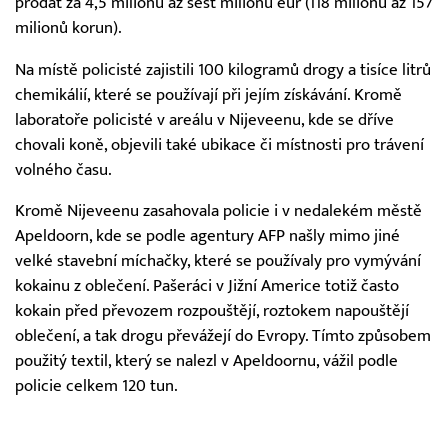
prodat za 4,5 milionu až šest milionů eur (118 milionů až 157
milionů korun).
Na místě policisté zajistili 100 kilogramů drogy a tisíce litrů
chemikálií, které se používají při jejím získávání. Kromě
laboratoře policisté v areálu v Nijeveenu, kde se dříve
chovali koně, objevili také ubikace či místnosti pro trávení
volného času.
Kromě Nijeveenu zasahovala policie i v nedalekém městě
Apeldoorn, kde se podle agentury AFP našly mimo jiné
velké stavební míchačky, které se používaly pro vymývání
kokainu z oblečení. Pašeráci v Jižní Americe totiž často
kokain před převozem rozpouštějí, roztokem napouštějí
oblečení, a tak drogu převážejí do Evropy. Tímto způsobem
použitý textil, který se nalezl v Apeldoornu, vážil podle
policie celkem 120 tun.