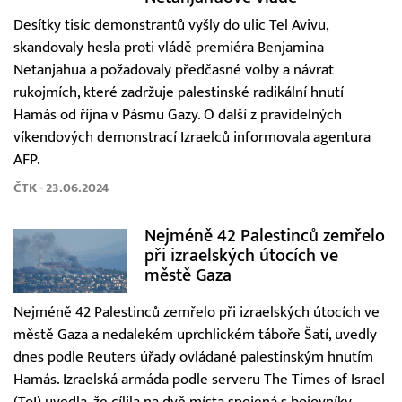
Desítky tisíc demonstrantů vyšly do ulic Tel Avivu,
skandovaly hesla proti vládě premiéra Benjamina
Netanjahua a požadovaly předčasné volby a návrat
rukojmích, které zadržuje palestinské radikální hnutí
Hamás od října v Pásmu Gazy. O další z pravidelných
víkendových demonstrací Izraelců informovala agentura
AFP.
ČTK - 23.06.2024
Nejméně 42 Palestinců zemřelo
při izraelských útocích ve
městě Gaza
Nejméně 42 Palestinců zemřelo při izraelských útocích ve
městě Gaza a nedalekém uprchlickém táboře Šatí, uvedly
dnes podle Reuters úřady ovládané palestinským hnutím
Hamás. Izraelská armáda podle serveru The Times of Israel
(ToI) uvedla, že cílila na dvě místa spojená s bojovníky