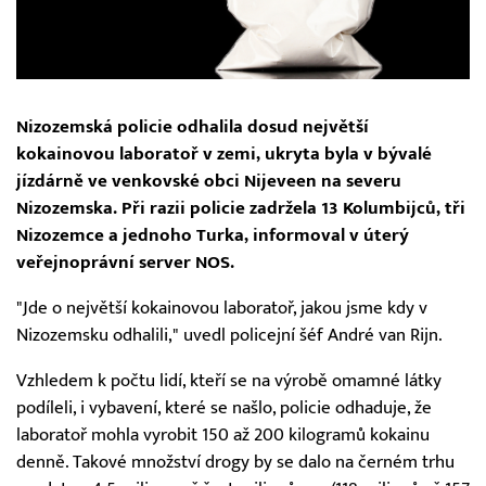
Nizozemská policie odhalila dosud největší
kokainovou laboratoř v zemi, ukryta byla v bývalé
jízdárně ve venkovské obci Nijeveen na severu
Nizozemska. Při razii policie zadržela 13 Kolumbijců, tři
Nizozemce a jednoho Turka, informoval v úterý
veřejnoprávní server NOS.
"Jde o největší kokainovou laboratoř, jakou jsme kdy v
Nizozemsku odhalili," uvedl policejní šéf André van Rijn.
Vzhledem k počtu lidí, kteří se na výrobě omamné látky
podíleli, i vybavení, které se našlo, policie odhaduje, že
laboratoř mohla vyrobit 150 až 200 kilogramů kokainu
denně. Takové množství drogy by se dalo na černém trhu