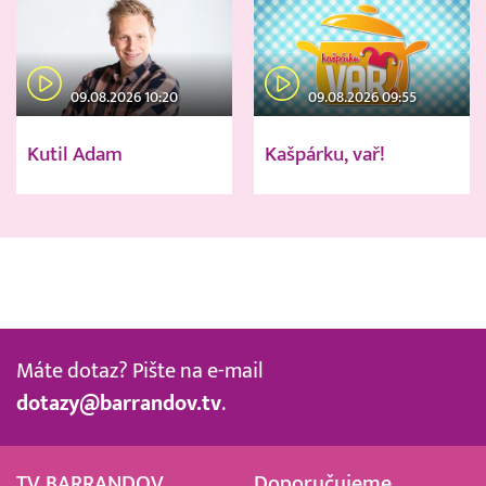
09.08.2026 10:20
09.08.2026 09:55
Kutil Adam
Kašpárku, vař!
Máte dotaz? Pište na e-mail
dotazy@barrandov.tv
.
TV BARRANDOV
Doporučujeme