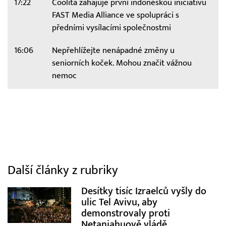
17:22
Coolita zahajuje první indonéskou iniciativu
FAST Media Alliance ve spolupráci s
předními vysílacími společnostmi
16:06
Nepřehlížejte nenápadné změny u
seniorních koček. Mohou značit vážnou
nemoc
Další články z rubriky
Desítky tisíc Izraelců vyšly do
ulic Tel Avivu, aby
demonstrovaly proti
Netanjahuově vládě