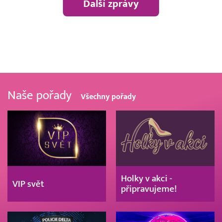
Další zprávy
Naše pořady
Všechny pořady
Holky v akci -
VIP svět
připravujeme!