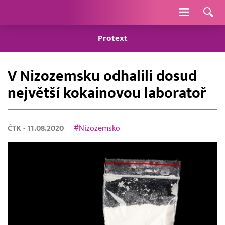
Navigace
Protext
V Nizozemsku odhalili dosud
největší kokainovou laboratoř
ČTK
- 11.08.2020
#Nizozemsko