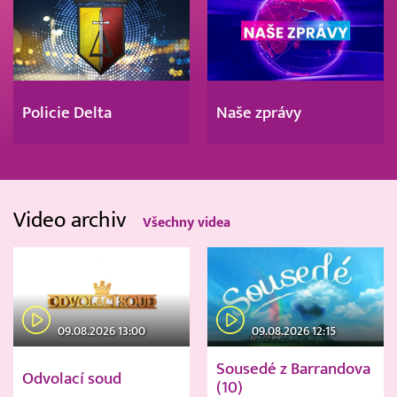
Policie Delta
Naše zprávy
Video archiv
Všechny videa
09.08.2026 13:00
09.08.2026 12:15
Sousedé z Barrandova
Odvolací soud
(10)