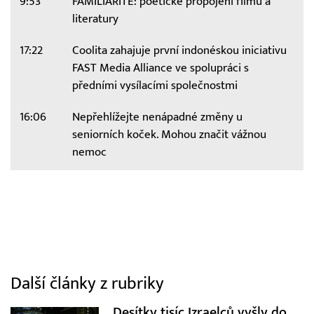
9:53
FAMILIARITÉ: poetické propojení filmu a
literatury
17:22
Coolita zahajuje první indonéskou iniciativu
FAST Media Alliance ve spolupráci s
předními vysílacími společnostmi
16:06
Nepřehlížejte nenápadné změny u
seniorních koček. Mohou značit vážnou
nemoc
Další články z rubriky
Desítky tisíc Izraelců vyšly do