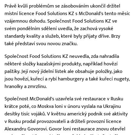
Právě kvůli problémům se zásobováním ukončil držitel
místní licence Food Solutions KZ s McDonald's tento měsíc
vzájemnou dohodu. Společnost Food Solutions KZ ve
svém pondělním sdělení uvedla, že zachová vysoké
standardy kvality a služeb, které byly přijaty dříve. Brzy
také představí svou novou značku.
Společnost Food Solutions KZ neuvedla, zda nahradila
některé složky kazašskými produkty, například hovězí
paštiky. Její nový jídelní lístek ale obsahuje položky, jako
jsou hovězí, kuřecí a rybí hamburgery a také kuřecí nugety,
hranolky a zmrzlinu.
Společnost McDonald's uzavřela své restaurace v Rusku
krátce poté, co Moskva loni v únoru vyslala na Ukrajinu
desítky tisíc vojáků. V květnu americký podnik své aktivity
v Rusku prodal provozovateli a držiteli provozní licence
Alexandru Govorovi. Govor loni restaurace znovu otevřel