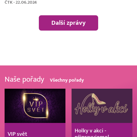
ČTK - 22.06.2024
Další zprávy
Naše pořady
Všechny pořady
Holky v akci -
VIP svět