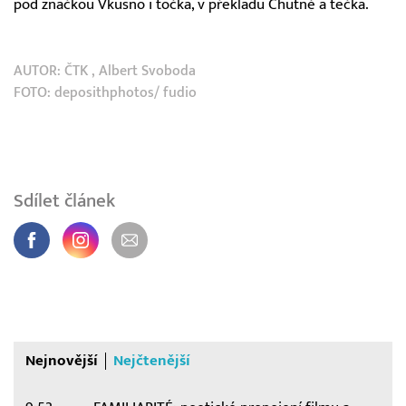
pod značkou Vkusno i točka, v překladu Chutně a tečka.
AUTOR:
ČTK
,
Albert Svoboda
FOTO: deposithphotos/ fudio
Sdílet článek
Nejnovější
Nejčtenější