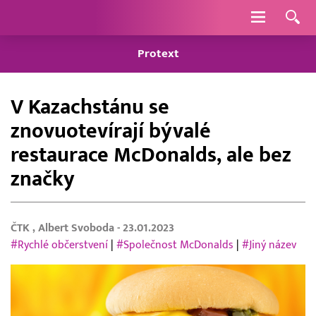
Navigace
Protext
V Kazachstánu se
znovuotevírají bývalé
restaurace McDonalds, ale bez
značky
ČTK
,
Albert Svoboda
- 23.01.2023
#Rychlé občerstvení
|
#Společnost McDonalds
|
#Jiný název