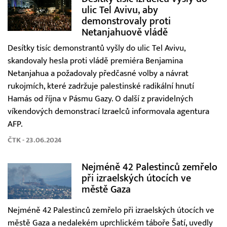
ulic Tel Avivu, aby
demonstrovaly proti
Netanjahuově vládě
Desítky tisíc demonstrantů vyšly do ulic Tel Avivu,
skandovaly hesla proti vládě premiéra Benjamina
Netanjahua a požadovaly předčasné volby a návrat
rukojmích, které zadržuje palestinské radikální hnutí
Hamás od října v Pásmu Gazy. O další z pravidelných
víkendových demonstrací Izraelců informovala agentura
AFP.
ČTK - 23.06.2024
Nejméně 42 Palestinců zemřelo
při izraelských útocích ve
městě Gaza
Nejméně 42 Palestinců zemřelo při izraelských útocích ve
městě Gaza a nedalekém uprchlickém táboře Šatí, uvedly