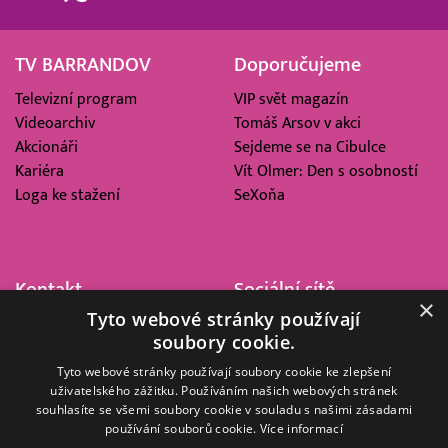
TV BARRANDOV
Doporučujeme
Televizní program
VIP svět magazín
Videoarchiv
Tomáš Arsov v akci
Akcionáři
Sejdeme se na Cibulce
Kariéra
Vít Olmer: Den s osobností
Loga ke stažení
SeXoňa
Kontakt
Sociální sítě
×
Tyto webové stránky používají
Barrandov Televizní Studio,
soubory cookie.
a.s.
Kříženeckého nám. 322
Tyto webové stránky používají soubory cookie ke zlepšení
uživatelského zážitku. Používáním našich webových stránek
152 00 Praha 5
souhlasíte se všemi soubory cookie v souladu s našimi zásadami
IČ 416 93 311
používání souborů cookie.
Více informací
dotazy@barrandov.tv