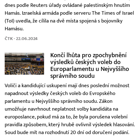
dnes podle Reuters úřady ovládané palestinským hnutím
Hamás. Izraelská armáda podle serveru The Times of Israel
(ToI) uvedla, že cílila na dvě místa spojená s bojovníky
Hamásu.
ČTK - 22.06.2024
Končí lhůta pro zpochybnění
výsledků českých voleb do
Europarlamentu u Nejvyššího
správního soudu
Voliči a kandidující uskupení mají dnes poslední možnost
napadnout výsledky českých voleb do Evropského
parlamentu u Nejvyššího správního soudu. Zákon
umožňuje navrhnout neplatnost volby kandidáta na
europoslance, pokud má za to, že byla porušena volební
pravidla způsobem, který hrubě ovlivnil výsledek hlasování.
Soud bude mít na rozhodnutí 20 dní od doručení podání.