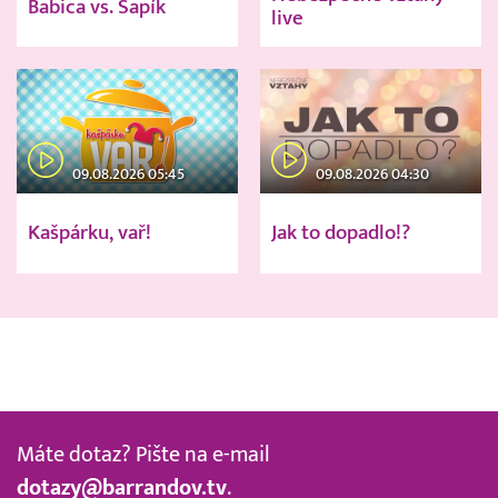
Babica vs. Sapík
live
09.08.2026 05:45
09.08.2026 04:30
Kašpárku, vař!
Jak to dopadlo!?
Máte dotaz? Pište na e-mail
dotazy@barrandov.tv
.