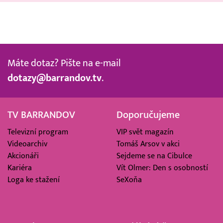
Máte dotaz? Pište na e-mail
dotazy@barrandov.tv
.
TV BARRANDOV
Doporučujeme
Televizní program
VIP svět magazín
Videoarchiv
Tomáš Arsov v akci
Akcionáři
Sejdeme se na Cibulce
Kariéra
Vít Olmer: Den s osobností
Loga ke stažení
SeXoňa