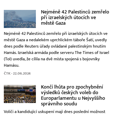
Nejméně 42 Palestinců zemřelo
při izraelských útocích ve
městě Gaza
Nejméně 42 Palestinců zemřelo při izraelských útocích ve
městě Gaza a nedalekém uprchlickém táboře Šatí, uvedly
dnes podle Reuters úřady ovládané palestinským hnutím
Hamás. Izraelská armáda podle serveru The Times of Israel
(ToI) uvedla, že cílila na dvě místa spojená s bojovníky
Hamásu.
ČTK - 22.06.2024
Končí lhůta pro zpochybnění
výsledků českých voleb do
Europarlamentu u Nejvyššího
správního soudu
Voliči a kandidující uskupení mají dnes poslední možnost