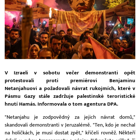
V Izraeli v sobotu večer demonstranti opět
protestovali proti premiérovi Benjaminu
Netanjahuovi a požadovali návrat rukojmích, které v
Pásmu Gazy stále zadržuje palestinské teroristické
hnutí Hamás. Informovala o tom agentura DPA.
"Netanjahu je zodpovědný za jejich návrat domů,"
skandovali demonstranti v Jeruzalémě. "Ten, kdo je nechal
na holičkách, je musí dostat zpět," křičeli rovněž. Někteří