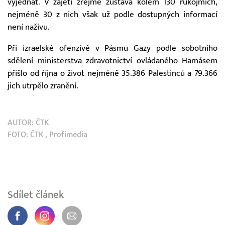
vyjednat. V zajetí zřejmě zůstává kolem 130 rukojmích,
nejméně 30 z nich však už podle dostupných informací
není naživu.
Při izraelské ofenzivě v Pásmu Gazy podle sobotního
sdělení ministerstva zdravotnictví ovládaného Hamásem
přišlo od října o život nejméně 35.386 Palestinců a 79.366
jich utrpělo zranění.
AUTOR:
ČTK
FOTO:
ČTK
, Profimedia
Sdílet článek