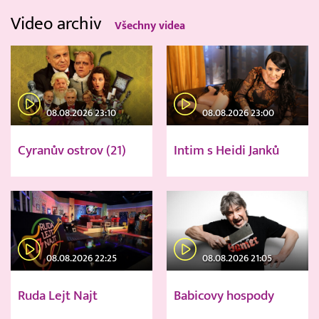
Video archiv
Všechny videa
08.08.2026 23:10
08.08.2026 23:00
Cyranův ostrov (21)
Intim s Heidi Janků
08.08.2026 22:25
08.08.2026 21:05
Ruda Lejt Najt
Babicovy hospody