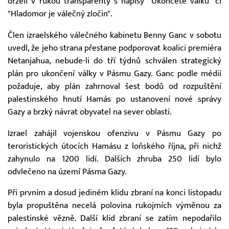
drželi v rukou transparenty s nápisy "Ukončete válku" či
"Hladomor je válečný zločin".
Člen izraelského válečného kabinetu Benny Ganc v sobotu
uvedl, že jeho strana přestane podporovat koalici premiéra
Netanjahua, nebude-li do tří týdnů schválen strategický
plán pro ukončení války v Pásmu Gazy. Ganc podle médií
požaduje, aby plán zahrnoval šest bodů od rozpuštění
palestinského hnutí Hamás po ustanovení nové správy
Gazy a brzký návrat obyvatel na sever oblasti.
Izrael zahájil vojenskou ofenzivu v Pásmu Gazy po
teroristických útocích Hamásu z loňského října, při nichž
zahynulo na 1200 lidí. Dalších zhruba 250 lidí bylo
odvlečeno na území Pásma Gazy.
Při prvním a dosud jediném klidu zbraní na konci listopadu
byla propuštěna necelá polovina rukojmích výměnou za
palestinské vězně. Další klid zbraní se zatím nepodařilo