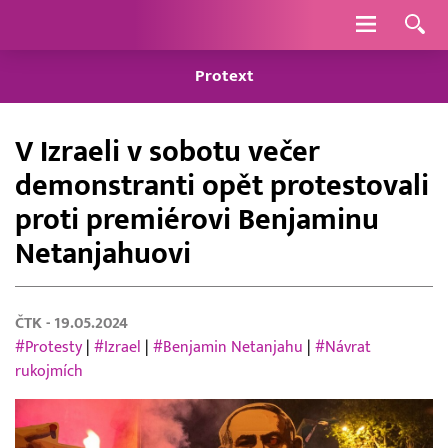
Navigace
Protext
V Izraeli v sobotu večer
demonstranti opět protestovali
proti premiérovi Benjaminu
Netanjahuovi
ČTK
- 19.05.2024
#Protesty
|
#Izrael
|
#Benjamin Netanjahu
|
#Návrat
rukojmích