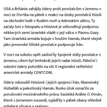
USA a Británie zahájily údery proti povstalcům v Jemenu v
noci ze čtvrtka na pátek v reakci na útoky povstalců Húsíů
na obchodní lodě v Rudém moři a Adenském zálivu. Ty
začaly loni v listopadu a Húsíové je zdůvodňují podporou
některých zemí izraelské vládě v její válce v Pásmu Gazy.
Tam izraelská armáda bojuje s hnutím Hamás, které stejně
jako jemenské šíitské povstalce podporuje Írán.
V noci na sobotu opět zaútočily Spojené státy povstalce v
Jemenu, cílem byl tentokrát jejich radar Húsíů. Páteční i
sobotní údery potvrdilo na síti X regionální velitelství
americké armády CENTCOM.
Údery odsoudili Húsíové i jejich spojenci Írán, libanonský
Hizballáh a palestinský Hamás. Rusko útok označilo za
porušování mezinárodního práva. Saúdská Arábie či Omán,
které s Jemenem sousedí, vyjádřily v pátek obavy ohledně
eskalace situace v regionu.