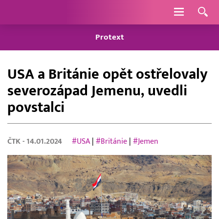
Navigace
Protext
USA a Británie opět ostřelovaly
severozápad Jemenu, uvedli
povstalci
ČTK
- 14.01.2024
#USA
|
#Británie
|
#Jemen