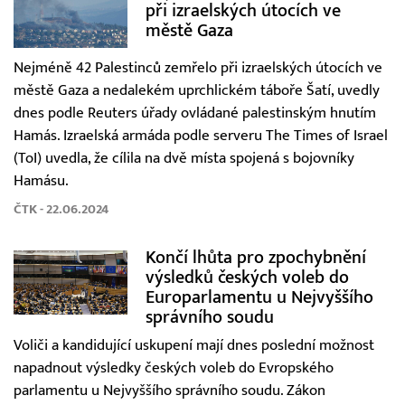
při izraelských útocích ve
městě Gaza
Nejméně 42 Palestinců zemřelo při izraelských útocích ve
městě Gaza a nedalekém uprchlickém táboře Šatí, uvedly
dnes podle Reuters úřady ovládané palestinským hnutím
Hamás. Izraelská armáda podle serveru The Times of Israel
(ToI) uvedla, že cílila na dvě místa spojená s bojovníky
Hamásu.
ČTK - 22.06.2024
Končí lhůta pro zpochybnění
výsledků českých voleb do
Europarlamentu u Nejvyššího
správního soudu
Voliči a kandidující uskupení mají dnes poslední možnost
napadnout výsledky českých voleb do Evropského
parlamentu u Nejvyššího správního soudu. Zákon