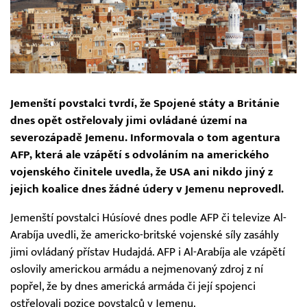
Jemenští povstalci tvrdí, že Spojené státy a Británie
dnes opět ostřelovaly jimi ovládané území na
severozápadě Jemenu. Informovala o tom agentura
AFP, která ale vzápětí s odvoláním na amerického
vojenského činitele uvedla, že USA ani nikdo jiný z
jejich koalice dnes žádné údery v Jemenu neprovedl.
Jemenští povstalci Húsíové dnes podle AFP či televize Al-
Arabíja uvedli, že americko-britské vojenské síly zasáhly
jimi ovládaný přístav Hudajdá. AFP i Al-Arabíja ale vzápětí
oslovily americkou armádu a nejmenovaný zdroj z ní
popřel, že by dnes americká armáda či její spojenci
ostřelovali pozice povstalců v Jemenu.