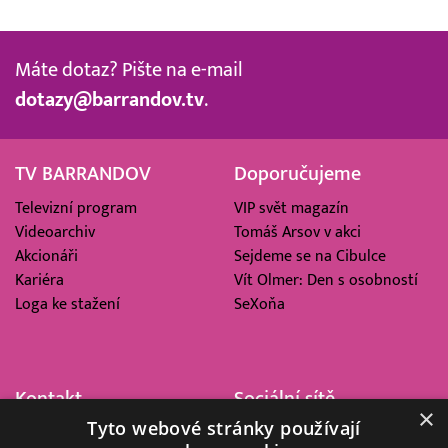
Máte dotaz? Pište na e-mail
dotazy@barrandov.tv
.
TV BARRANDOV
Doporučujeme
Televizní program
VIP svět magazín
Videoarchiv
Tomáš Arsov v akci
Akcionáři
Sejdeme se na Cibulce
Kariéra
Vít Olmer: Den s osobností
Loga ke stažení
SeXoňa
Kontakt
Sociální sítě
×
Tyto webové stránky používají
Barrandov Televizní Studio,